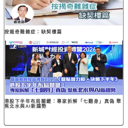
按揭奇難雜症：缺契樓篇
港股下半年布局關鍵：專家拆解「七翻身」真偽 聚
焦北水與AI新趨勢