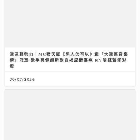
灣區聲勢力｜MC張天賦《男人怎可以》奪「大灣區音樂
榜」冠軍 歌手英健朗新歌自揭感情傷疤 MV暗藏舊愛彩
蛋
30/07/2026