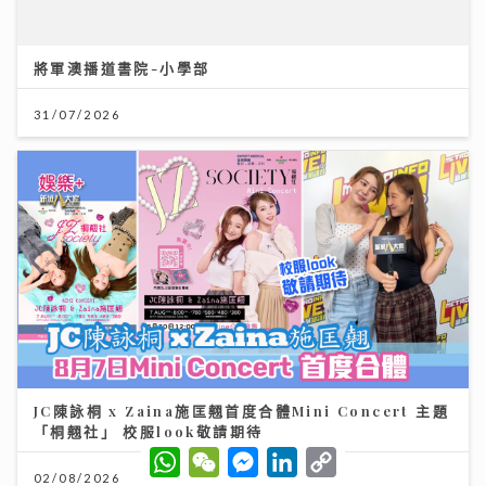
將軍澳播道書院-小學部
31/07/2026
JC陳詠桐 x Zaina施匡翹首度合體Mini Concert 主題
「桐翹社」 校服look敬請期待
W
W
M
L
C
h
e
e
i
o
02/08/2026