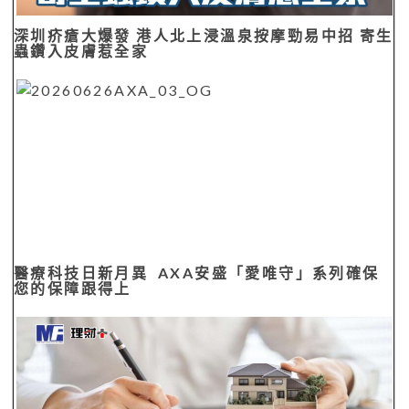
深圳疥瘡大爆發 港人北上浸溫泉按摩勁易中招 寄生
蟲鑽入皮膚惹全家
醫療科技日新月異 AXA安盛「愛唯守」系列確保
您的保障跟得上