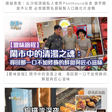
隱秘食堂｜尖沙咀頂級私人會所Penthouse派舍 激罕開
放予公眾 必食國際名廚秘製入口融化片皮鴨
【豐味旅程】鬧市中的清湯之魂：尋回那一口不加修飾的
鮮甜與匠心滋味