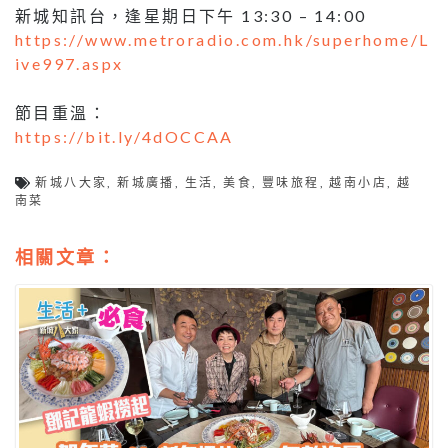
新城知訊台，逢星期日下午 13:30 – 14:00
https://www.metroradio.com.hk/superhome/L
ive997.aspx
節目重溫：
https://bit.ly/4dOCCAA
新城八大家
,
新城廣播
,
生活
,
美食
,
豐味旅程
,
越南小店
,
越
南菜
相關文章：