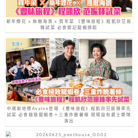
新年煙花 x 無敵海景 x 賀年菜 《豐味旅程》程凱欣范振
鋒試菜 必食鄧記龍蝦撈起
中環新地標Avalon登場 《豐味旅程》程凱欣范振鋒率先
試菜 必食極致龍蝦卷＋三重炸脆薯條 現場設有爵士樂隊
演出