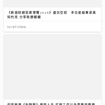
《新城財經投資博覽2026》盛況空前 多位星級專家真
知灼見 分享致勝關鍵
11/07/2026
何家銘憑《失物歌》搵到人生 忙碌工作以外要尋找健康