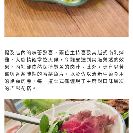
提及店內的味蕾驚喜，兩位主持喜歡其越式南乳烤
雞，大廚精確掌控火候，令雞皮達到爽脆薄透的效
果，內裡卻依然保持豐盈的肉汁。此外，更有以黃
薑與香茅醃製的香茅魚片，以及佐以清新生菜食用
的豬頸肉卷，每一道菜式都體現了主廚對口味層次
的巧思配搭。