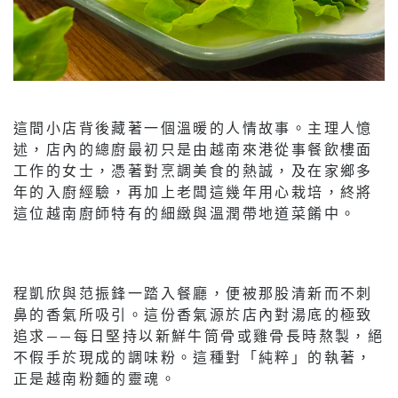
這間小店背後藏著一個溫暖的人情故事。主理人憶
述，店內的總廚最初只是由越南來港從事餐飲樓面
工作的女士，憑著對烹調美食的熱誠，及在家鄉多
年的入廚經驗，再加上老闆這幾年用心栽培，終將
這位越南廚師特有的細緻與溫潤帶地道菜餚中。
程凱欣與范振鋒一踏入餐廳，便被那股清新而不刺
鼻的香氣所吸引。這份香氣源於店內對湯底的極致
追求——每日堅持以新鮮牛筒骨或雞骨長時熬製，絕
不假手於現成的調味粉。這種對「純粹」的執著，
正是越南粉麵的靈魂。