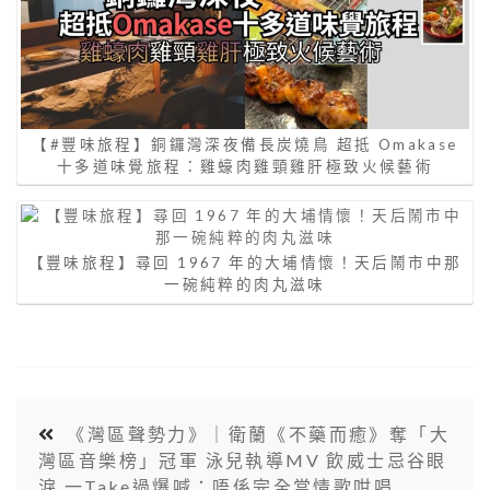
【#豐味旅程】銅鑼灣深夜備長炭燒鳥 超抵 Omakase
十多道味覺旅程：雞蠔肉雞頸雞肝極致火候藝術
【豐味旅程】尋回 1967 年的大埔情懷！天后鬧市中那
一碗純粹的肉丸滋味
《灣區聲勢力》｜衛蘭《不藥而癒》奪「大
灣區音樂榜」冠軍 泳兒執導MV 飲威士忌谷眼
淚 一Take過爆喊：唔係完全當情歌咁唱