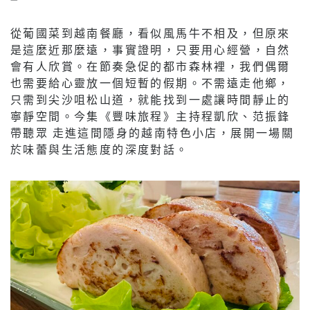
從葡國菜到越南餐廳，看似風馬牛不相及，但原來
是這麼近那麼遠，事實證明，只要用心經營，自然
會有人欣賞。在節奏急促的都市森林裡，我們偶爾
也需要給心靈放一個短暫的假期。不需遠走他鄉，
只需到尖沙咀松山道，就能找到一處讓時間靜止的
寧靜空間。今集《豐味旅程》主持程凱欣、范振鋒
帶聽眾 走進這間隱身的越南特色小店，展開一場關
於味蕾與生活態度的深度對話。