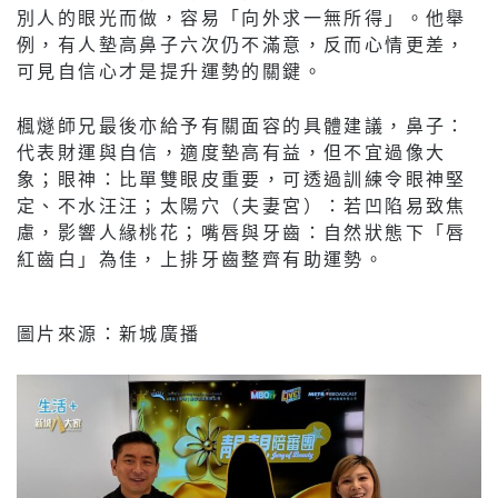
別人的眼光而做，容易「向外求一無所得」。他舉
例，有人墊高鼻子六次仍不滿意，反而心情更差，
可見自信心才是提升運勢的關鍵。
楓燧師兄最後亦給予有關面容的具體建議，鼻子：
代表財運與自信，適度墊高有益，但不宜過像大
象；眼神：比單雙眼皮重要，可透過訓練令眼神堅
定、不水汪汪；太陽穴（夫妻宮）：若凹陷易致焦
慮，影響人緣桃花；嘴唇與牙齒：自然狀態下「唇
紅齒白」為佳，上排牙齒整齊有助運勢。
圖片來源：新城廣播