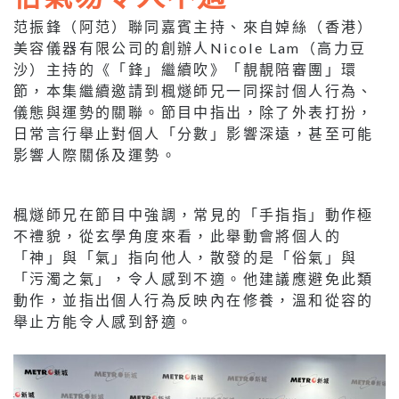
范振鋒（阿范）聯同嘉賓主持、來自婥絲（香港）
美容儀器有限公司的創辦人Nicole Lam（高力豆
沙）主持的《「鋒」繼續吹》「靚靚陪審團」環
節，本集繼續邀請到楓燧師兄一同探討個人行為、
儀態與運勢的關聯。節目中指出，除了外表打扮，
日常言行舉止對個人「分數」影響深遠，甚至可能
影響人際關係及運勢。
楓燧師兄在節目中強調，常見的「手指指」動作極
不禮貌，從玄學角度來看，此舉動會將個人的
「神」與「氣」指向他人，散發的是「俗氣」與
「污濁之氣」，令人感到不適。他建議應避免此類
動作，並指出個人行為反映內在修養，溫和從容的
舉止方能令人感到舒適。