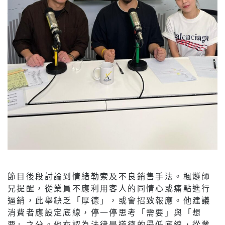
節目後段討論到情緒勒索及不良銷售手法。楓燧師
兄提醒，從業員不應利用客人的同情心或痛點進行
逼銷，此舉缺乏「厚德」，或會招致報應。他建議
消費者應設定底線，停一停思考「需要」與「想
要」之分。他亦認為法律是道德的最低底線，從業