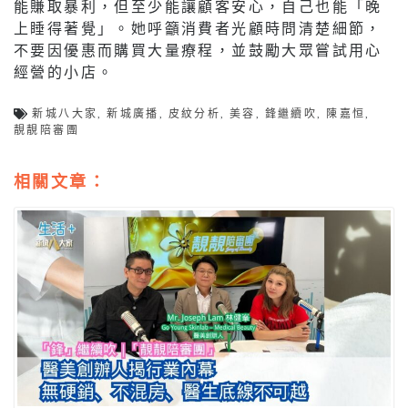
能賺取暴利，但至少能讓顧客安心，自己也能「晚
上睡得著覺」。她呼籲消費者光顧時問清楚細節，
不要因優惠而購買大量療程，並鼓勵大眾嘗試用心
經營的小店。
新城八大家
,
新城廣播
,
皮紋分析
,
美容
,
鋒繼續吹
,
陳嘉恒
,
靚靚陪審團
相關文章：