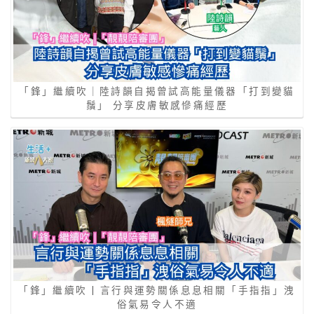
「鋒」繼續吹｜陸詩韻自揭曾試高能量儀器「打到變貓
鬚」 分享皮膚敏感慘痛經歷
「鋒」繼續吹 | 言行與運勢關係息息相關「手指指」洩
俗氣易令人不適