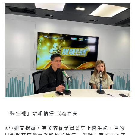
「醫生袍」增加信任 或為冒充
K小姐又揭露，有美容從業員會穿上醫生袍，目的