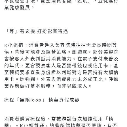
不良經營手法，期望消費者能「避坑」，並促進行
業健康發展。
「等」有玄機 打扮影響待遇
K小姐指，消費者進入美容院時往往需要長時間等
候，背後可能涉及經營策略。她透露，部分美容院
會按客人外表判斷其消費能力。在電子支付未普及
的年代，更會觀察客人是否攜帶錢包或信用卡，甚
至藉詞要求查看身份證以判斷對方是否持有大額信
用卡。她強調，外表與消費能力未必成正比，呼籲
業界應做好基本服務，而非以貌取人。
療程「無限loop」 精華真假成疑
消費者購買療程後，常被游說每次加錢使用「精
華」。K小姐質疑，這些所謂精華是否原裝，有否