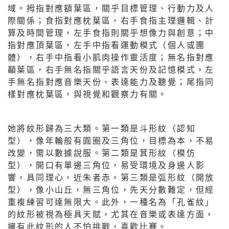
域。拇指對應額葉區，關乎目標管理、行動力及人
際關係；食指對應枕葉區，右手食指主理邏輯、計
算及時間管理，左手食指則關乎想像力與創意；中
指對應頂葉區，左手中指看運動模式（個人或團
體），右手中指看小肌肉操作靈活度；無名指對應
顳葉區，右手無名指關乎語言天份及記憶模式，左
手無名指對應音樂天份、表達能力及聽覺；尾指同
樣對應枕葉區，與視覺和觀察力有關。
她將紋形歸為三大類。第一類是斗形紋（認知
型），像年輪般有圓圈及三角位，目標為本，不易
改變，需以數據說服。第二類是箕形紋（模仿
型），開口有單邊三角位，易受環境及身邊人影
響，具同理心，近朱者赤。第三類是弧形紋（開放
型），像小山丘，無三角位，先天分數難定，但經
重複練習可達無限大。此外，一種名為「孔雀紋」
的紋形被視為極具天賦，尤其在音樂或表達方面，
擁有此紋形的人不怕挑戰，喜歡比賽。