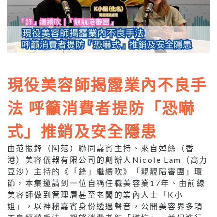
現役美容師揭露業內不良手
法 呼籲消費者提防「恐嚇
式」推銷及安全隱患
由范振鋒（阿范）聯同嘉賓主持、來自婥絲（香
港）美容儀器有限公司的創辦人Nicole Lam（高力
豆沙）主持的《「鋒」繼續吹》「靚靚陪審團」環
節，本集邀請到一位自稱任職美容業17年、由前線
美容師做到管理層甚至老闆的業內人士「K小
姐」，以神秘嘉賓身份透過聲音，公開美容界多項