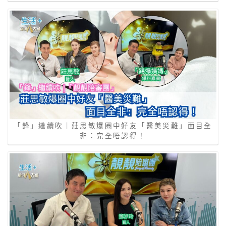
「鋒」繼續吹｜莊思敏爆圈中好友「醫美災難」面目全
非：完全唔認得！