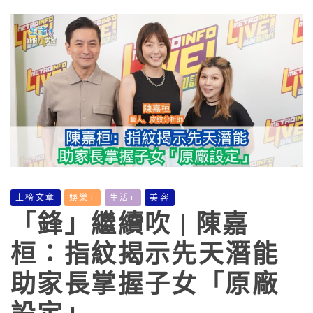
上榜文章
娛樂+
生活+
美容
「鋒」繼續吹 | 陳嘉
桓：指紋揭示先天潛能
助家長掌握子女「原廠