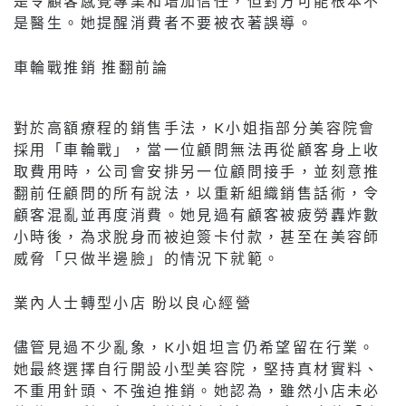
是令顧客感覺專業和增加信任，但對方可能根本不
是醫生。她提醒消費者不要被衣著誤導。
車輪戰推銷 推翻前論
對於高額療程的銷售手法，K小姐指部分美容院會
採用「車輪戰」，當一位顧問無法再從顧客身上收
取費用時，公司會安排另一位顧問接手，並刻意推
翻前任顧問的所有說法，以重新組織銷售話術，令
顧客混亂並再度消費。她見過有顧客被疲勞轟炸數
小時後，為求脫身而被迫簽卡付款，甚至在美容師
威脅「只做半邊臉」的情況下就範。
業內人士轉型小店 盼以良心經營
儘管見過不少亂象，K小姐坦言仍希望留在行業。
她最終選擇自行開設小型美容院，堅持真材實料、
不重用針頭、不強迫推銷。她認為，雖然小店未必