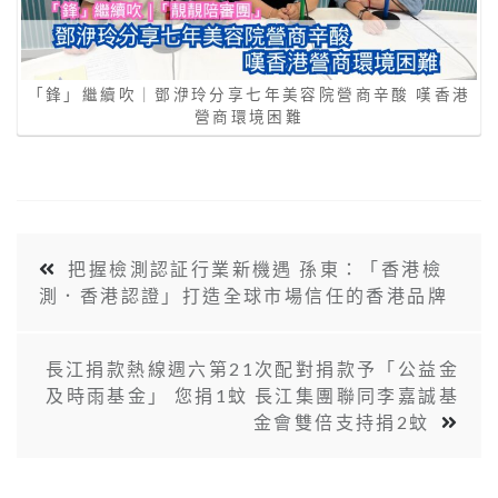
「鋒」繼續吹｜鄧洢玲分享七年美容院營商辛酸 嘆香港
營商環境困難
把握檢測認証行業新機遇 孫東：「香港檢
測．香港認證」打造全球市場信任的香港品牌
長江捐款熱線週六第21次配對捐款予「公益金
及時雨基金」 您捐1蚊 長江集團聯同李嘉誠基
金會雙倍支持捐2蚊