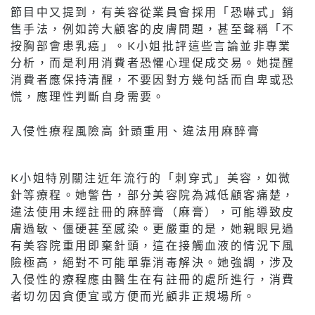
節目中又提到，有美容從業員會採用「恐嚇式」銷
售手法，例如誇大顧客的皮膚問題，甚至聲稱「不
按胸部會患乳癌」。K小姐批評這些言論並非專業
分析，而是利用消費者恐懼心理促成交易。她提醒
消費者應保持清醒，不要因對方幾句話而自卑或恐
慌，應理性判斷自身需要。
入侵性療程風險高 針頭重用、違法用麻醉膏
K小姐特別關注近年流行的「刺穿式」美容，如微
針等療程。她警告，部分美容院為減低顧客痛楚，
違法使用未經註冊的麻醉膏（麻膏），可能導致皮
膚過敏、僵硬甚至感染。更嚴重的是，她親眼見過
有美容院重用即棄針頭，這在接觸血液的情況下風
險極高，絕對不可能單靠消毒解決。她強調，涉及
入侵性的療程應由醫生在有註冊的處所進行，消費
者切勿因貪便宜或方便而光顧非正規場所。