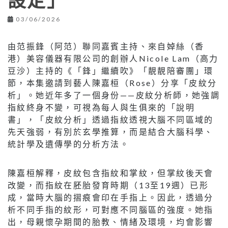
設定」
03/06/2026
由范振鋒（阿范）聯同嘉賓主持、來自婥絲（香
港）美容儀器有限公司的創辦人Nicole Lam（高力
豆沙）主持的《「鋒」繼續吹》「靚靚陪審團」環
節，本集邀請到藝人陳嘉桓（Rose）分享「皮紋分
析」。她近年多了一個身份——皮紋分析師，她強調
指紋終身不變，可視為每人與生俱來的「說明
書」，「皮紋分析」透過指紋透視大腦不同區域的
先天強弱，有別於玄學推算，而是結合大腦科學、
統計學及遺傳學的分析方法。
陳嘉桓解釋，皮紋包含指紋和掌紋，但掌紋後天會
改變，而指紋在胚胎發育時期（13至19週）已形
成，當時大腦的摺痕會印在手指上。因此，透過分
析不同手指的紋形，可對應不同腦區的強度。她指
出，母親懷孕期間的胎教、情緒及環境，均會影響