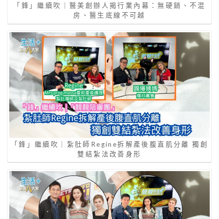
「鋒」繼續吹｜醫美創辦人揭行業內幕：無硬銷、不混
房、醫生底線不可越
「鋒」繼續吹｜紮肚師Regine拆解產後腹直肌分離 獨創
雙結紮法改善身形