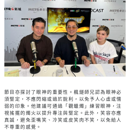
節目亦探討了眼神的重要性。楓燧師兄認為眼神必
須堅定，不應閃縮或過於銳利，以免予人心虛或懦
弱的印象。他建議可通過「觀蠟燭」練習眼神，注
視搖擺的燭火以提升專注與堅定。此外，笑容亦應
真誠，避免歪嘴笑、冷笑或皮笑肉不笑，以免給人
不尊重的感覺。