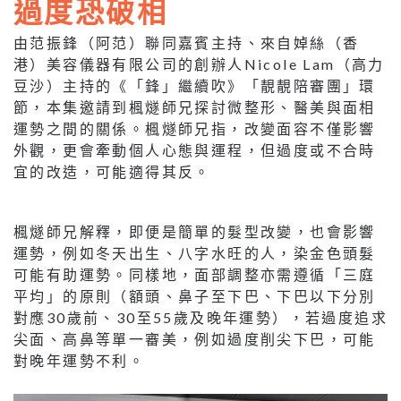
過度恐破相
由范振鋒（阿范）聯同嘉賓主持、來自婥絲（香
港）美容儀器有限公司的創辦人Nicole Lam（高力
豆沙）主持的《「鋒」繼續吹》「靚靚陪審團」環
節，本集邀請到楓燧師兄探討微整形、醫美與面相
運勢之間的關係。楓燧師兄指，改變面容不僅影響
外觀，更會牽動個人心態與運程，但過度或不合時
宜的改造，可能適得其反。
楓燧師兄解釋，即便是簡單的髮型改變，也會影響
運勢，例如冬天出生、八字水旺的人，染金色頭髮
可能有助運勢。同樣地，面部調整亦需遵循「三庭
平均」的原則（額頭、鼻子至下巴、下巴以下分別
對應30歲前、30至55歲及晚年運勢），若過度追求
尖面、高鼻等單一審美，例如過度削尖下巴，可能
對晚年運勢不利。