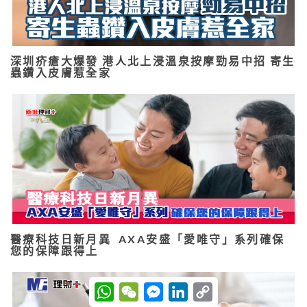
深圳疥瘡大爆發 港人北上浸溫泉按摩勁易中招 寄生
蟲鑽入皮膚惹全家
醫療科技日新月異 AXA安盛「愛唯守」系列確保
您的保障跟得上
W
W
M
L
C
h
e
e
i
o