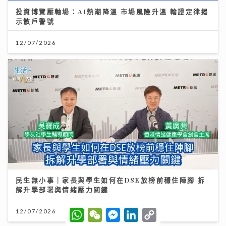
投資博覽壓軸場：AI熱潮降溫 市場風險升溫 輪證定律揭
示散戶警號
12/07/2026
民生無小事｜家長與學生如何在DSE放榜前穩住陣腳 拆
解升學部署與情緒壓力關鍵
W
W
M
L
C
12/07/2026
h
e
e
i
o