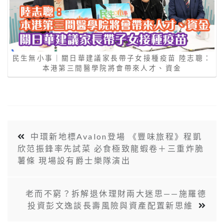
民生無小事｜關日華建議家長帶子女接種疫苗 陸志聰：
本港第三間醫學院將會帶來人才、資金
中環新地標Avalon登場 《豐味旅程》程凱
欣范振鋒率先試菜 必食極致龍蝦卷＋三重炸脆
薯條 現場設有爵士樂隊演出
老而不窮？拆解退休理財兩大迷思——施羅德
投資彭文逸談長壽風險與資產配置新思維