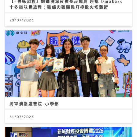
【#豐味旅程】銅鑼灣深夜備長炭燒鳥 超抵 Omakase
十多道味覺旅程：雞蠔肉雞頸雞肝極致火候藝術
23/07/2026
將軍澳播道書院-小學部
31/07/2026