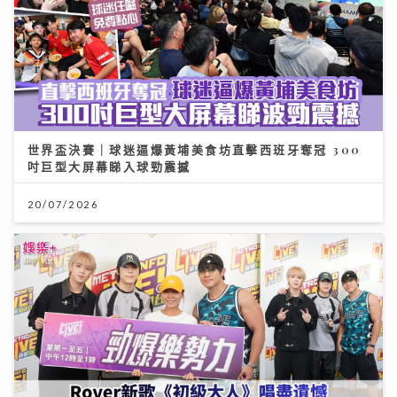
世界盃決賽｜球迷逼爆黃埔美食坊直擊西班牙奪冠 300
吋巨型大屏幕睇入球勁震撼
20/07/2026