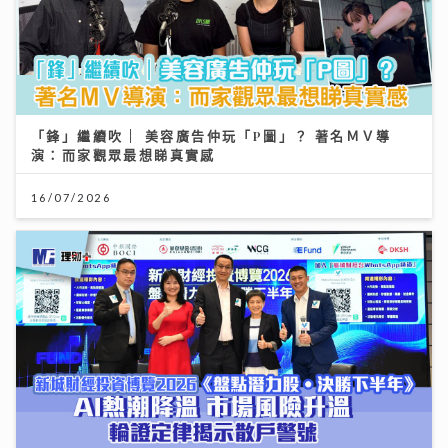
「鋒」繼續吹 | 美容廣告仲玩「P圖」？ 著名ＭＶ導
演：而家觀眾最想睇真實感
16/07/2026