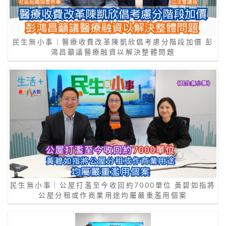
民生無小事｜醫療收費改革陳凱欣倡考慮分階段加價 彭
鴻昌籲議醫療融資以解決整體問題
民生無小事｜公屋打濫至今收回約7000單位 黃碧如指將
公屋分租或作商業用途均屬嚴重濫用個案