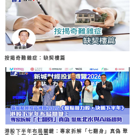
按揭奇難雜症：缺契樓篇
港股下半年布局關鍵：專家拆解「七翻身」真偽 聚