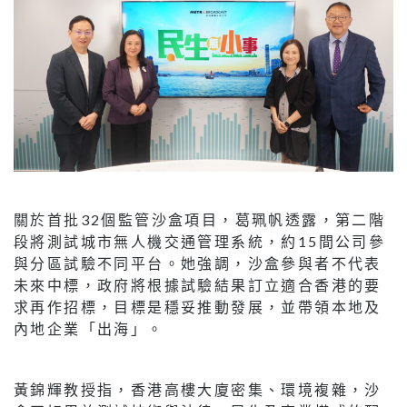
關於首批32個監管沙盒項目，葛珮帆透露，第二階
段將測試城市無人機交通管理系統，約15間公司參
與分區試驗不同平台。她強調，沙盒參與者不代表
未來中標，政府將根據試驗結果訂立適合香港的要
求再作招標，目標是穩妥推動發展，並帶領本地及
內地企業「出海」。
黃錦輝教授指，香港高樓大廈密集、環境複雜，沙