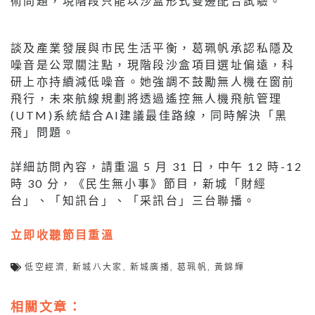
術問題，現階段只能以沙盒形式雙邊配合試驗。
談及產業發展與市民生活平衡，葛珮帆承認私隱及
噪音是公眾關注點，現階段沙盒項目選址偏遠，科
研上亦持續減低噪音。她強調不鼓勵無人機在窗前
飛行，未來航線規劃將透過遙控無人機飛航管理
(UTM)系統結合AI建議最佳路線，同時解決「黑
飛」問題。
詳細訪問內容，請重溫 5 月 31 日，中午 12 時-12
時 30 分，《民生無小事》節目，新城「財經
台」、「知訊台」、「采訊台」三台聯播。
立即收聽節目重溫
低空經濟
,
新城八大家
,
新城廣播
,
葛珮帆
,
黃錦輝
相關文章：