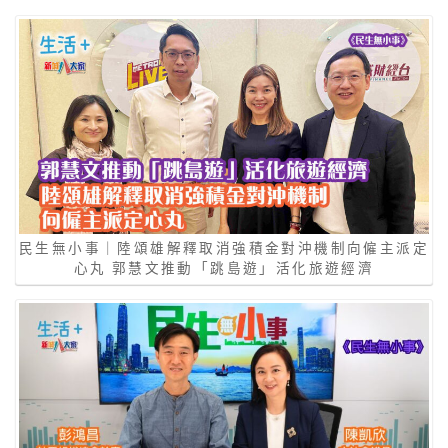
民生無小事｜陸頌雄解釋取消強積金對沖機制向僱主派定
心丸 郭慧文推動「跳島遊」活化旅遊經濟