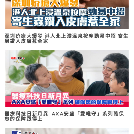
深圳疥瘡大爆發 港人北上浸溫泉按摩勁易中招 寄生
蟲鑽入皮膚惹全家
醫療科技日新月異 AXA安盛「愛唯守」系列確保
您的保障跟得上