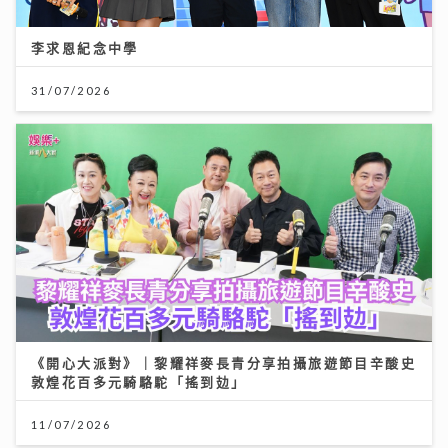
李求恩紀念中學
31/07/2026
《開心大派對》｜黎耀祥麥長青分享拍攝旅遊節目辛酸史
敦煌花百多元騎駱駝「搖到攰」
11/07/2026