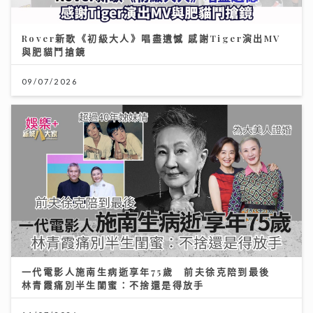
Rover新歌《初級大人》唱盡遺憾 感謝Tiger演出MV
與肥貓鬥搶鏡
09/07/2026
一代電影人施南生病逝享年75歲 前夫徐克陪到最後
林青霞痛別半生閨蜜：不捨還是得放手