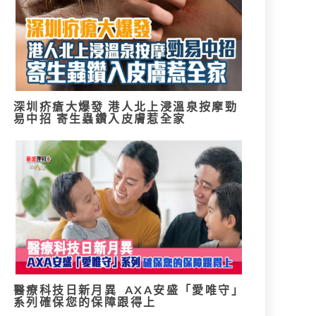
深圳疥瘡大爆發 港人北上浸溫泉按摩勁
易中招 寄生蟲鑽入皮膚惹全家
醫療科技日新月異 AXA安盛「愛唯守」
系列確保您的保障跟得上