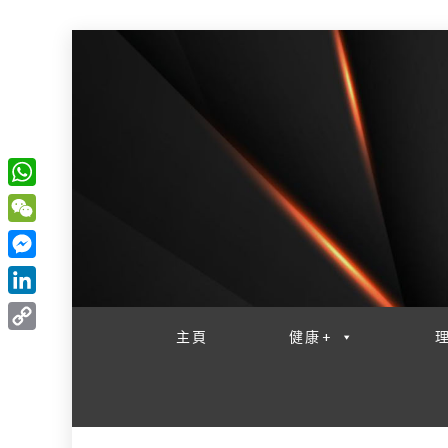
W
一網睇盡 八家大成
h
W
a
e
M
t
C
e
L
s
h
s
i
主頁
健康+
A
C
a
s
n
p
o
t
e
k
p
p
n
e
y
g
d