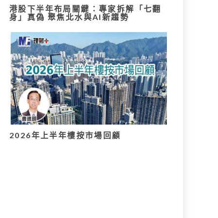
港股下半年布局關鍵：專家拆解「七翻
身」真偽 聚焦北水與AI新趨勢
2026年上半年樓按市場回顧