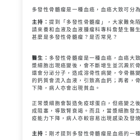
多發性骨髓瘤是一種血癌，血癌大致可分
主持：
提到「多發性骨髓瘤」，大家難免
請來養和血液及血液腫瘤科專科詹楚生醫
甚麼是多發性骨髓瘤？是否常見？
醫生：
多發性骨髓瘤是一種血癌，血癌大
漿細胞出現癌變後，會不斷增生並沉澱於
還會分泌分子，造成溶骨性病變，令骨骼
的鈣質會流入血液，引致高血鈣；再者，
下降，病人亦會出現貧血。
正常漿細胞會製造免疫球蛋白，但癌變之
成阻塞，導致腎衰竭。而且，當漿細胞發
疫能力下降，病人亦較容易出現感染及發
主持：
剛才提到多發性骨髓瘤是血癌的一