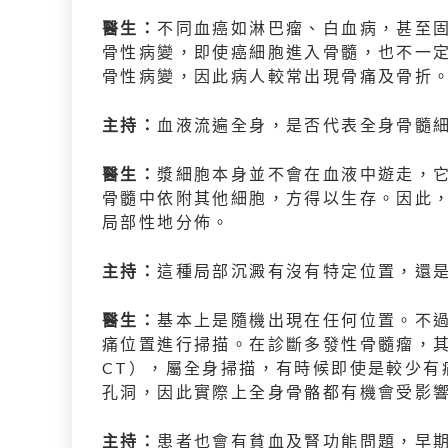
醫生：
不同血癌如淋巴瘤、白血病，甚至
骨性病變，即使癌細胞進入骨髓，也不一
骨性病變，因此病人較常出現骨痛及骨折
主持：
血液流遍全身，是否代表全身骨髓
醫生：
漿細胞本身並不會在血液中遊走，
骨髓中依附其他細胞，方得以生存。因此
局部性地分佈。
主持：
這種局部沉澱有沒有特定位置，還
醫生：
基本上是隨機出現在任何位置。不
痛位置進行掃描。在診斷多發性骨髓瘤，其
CT），屬全身掃描，有時候即使是較少有
孔洞，因此實際上全身骨骼都有機會受影
主持：
患者也會有貧血及腎功能問題，早