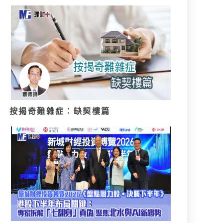
按揭奇難雜症：缺契樓篇