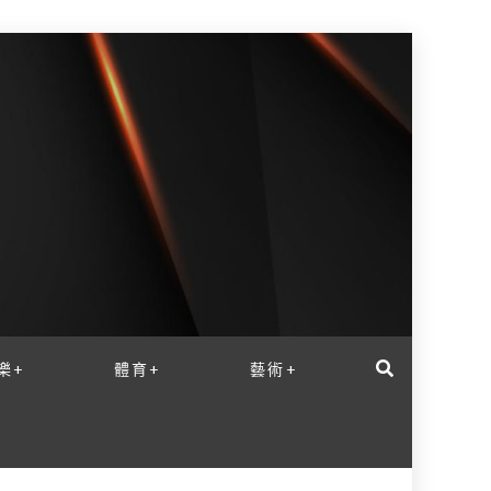
樂+
體育+
藝術+