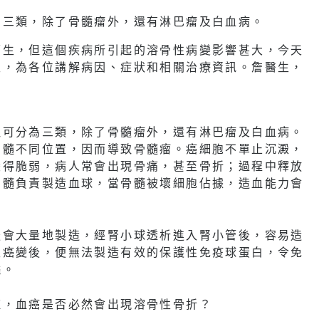
為三類，除了骨髓瘤外，還有淋巴瘤及白血病。
陌生，但這個疾病所引起的溶骨性病變影響甚大，今天
生，為各位講解病因、症狀和相關治療資訊。詹醫生，
致可分為三類，除了骨髓瘤外，還有淋巴瘤及白血病。
骨髓不同位置，因而導致骨髓瘤。癌細胞不單止沉澱，
變得脆弱，病人常會出現骨痛，甚至骨折；過程中釋放
骨髓負責製造血球，當骨髓被壞細胞佔據，造血能力會
後會大量地製造，經腎小球透析進入腎小管後，容易造
生癌變後，便無法製造有效的保護性免疫球蛋白，令免
燒。
種，血癌是否必然會出現溶骨性骨折？