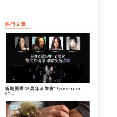
熱門文章
新城廣播35周年音樂會“Spectrum
of…