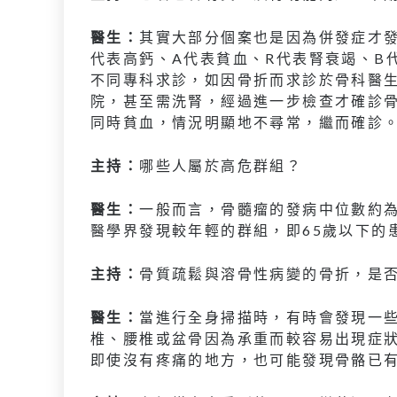
醫生：
其實大部分個案也是因為併發症才發
代表高鈣、A代表貧血、R代表腎衰竭、B
不同專科求診，如因骨折而求診於骨科醫
院，甚至需洗腎，經過進一步檢查才確診骨
同時貧血，情況明顯地不尋常，繼而確診
主持：
哪些人屬於高危群組？
醫生：
一般而言，骨髓瘤的發病中位數約為
醫學界發現較年輕的群組，即65歲以下的
主持：
骨質疏鬆與溶骨性病變的骨折，是
醫生：
當進行全身掃描時，有時會發現一
椎、腰椎或盆骨因為承重而較容易出現症狀
即使沒有疼痛的地方，也可能發現骨骼已