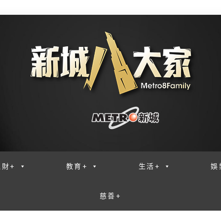
理財+
教育+
生活+
娛
慈善+