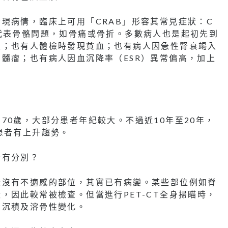
現病情，臨床上可用「CRAB」形容其常見症狀：C
代表骨骼問題，如骨痛或骨折。多數病人也是起初先到
生；也有人體檢時發現貧血；也有病人因急性腎衰竭入
髓瘤；也有病人因血沉降率（ESR）異常偏高，加上
。
70歲，大部分患者年紀較大。不過近10年至20年，
患者有上升趨勢。
否有分別？
些沒有不適感的部位，其實已有病變。某些部位例如脊
，因此較常被檢查。但當進行PET-CT全身掃瞄時，
有沉積及溶骨性變化。