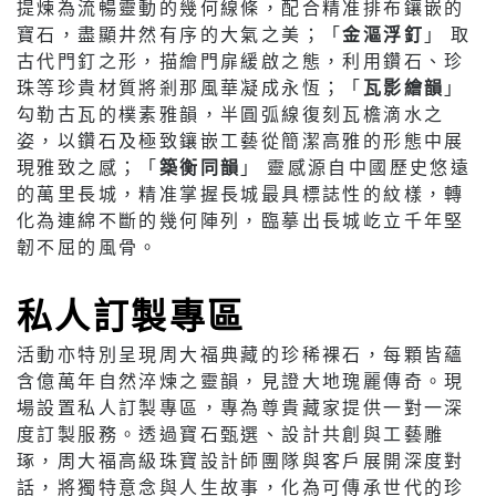
提煉為流暢靈動的幾何線條，配合精准排布鑲嵌的
寶石，盡顯井然有序的大氣之美；「
金漚浮釘
」 取
古代門釘之形，描繪門扉緩啟之態，利用鑽石、珍
珠等珍貴材質將剎那風華凝成永恆；「
瓦影繪韻
」
勾勒古瓦的樸素雅韻，半圓弧線復刻瓦檐滴水之
姿，以鑽石及極致鑲嵌工藝從簡潔高雅的形態中展
現雅致之感；「
築衡同韻
」 靈感源自中國歷史悠遠
的萬里長城，精准掌握長城最具標誌性的紋樣，轉
化為連綿不斷的幾何陣列，臨摹出長城屹立千年堅
韌不屈的風骨。
私人訂製專區
活動亦特別呈現周大福典藏的珍稀裸石，每顆皆蘊
含億萬年自然淬煉之靈韻，見證大地瑰麗傳奇。現
場設置私人訂製專區，專為尊貴藏家提供一對一深
度訂製服務。透過寶石甄選、設計共創與工藝雕
琢，周大福高級珠寶設計師團隊與客戶展開深度對
話，將獨特意念與人生故事，化為可傳承世代的珍