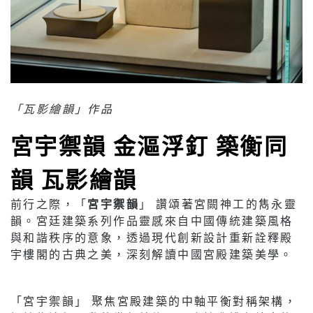
「瓦影繪韻」作品
宮宇禦韻
金漚浮釘
築衡同
韻
瓦影繪韻
前行之際，「
宮宇禦韻
」 讚頌著宮闕神工的雋永靈
韻。宮廷建築系列作品靈感來自中國傳統建築風格
與和諧秩序的意象，透過現代創新設計重新詮釋殿
宇樓閣的古典之美，深刻解讀中國宮殿建築美學。
「宮宇禦韻」 聚焦宮殿建築的中軸平衡對稱架構，