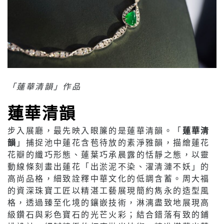
「蓮華清韻」作品
蓮華清韻
步入展廳，最先映入眼簾的是蓮華清韻。「
蓮華清
韻
」捕捉池中蓮花含苞待放的素淨雅韻，描繪蓮花
花瓣的纖巧形態、蓮葉巧承晨露的恬靜之態，以靈
動線條刻畫出蓮花「出淤泥不染、濯清漣不妖」的
高尚品格，細致詮釋中華文化的低調含蓄。周大福
的資深珠寶工匠以精湛工藝展現簡約雋永的造型風
格，透過臻至化境的鑲嵌技術，淋漓盡致地展現高
級鑽石與彩色寶石的光芒火彩；結合錯落有致的鋪