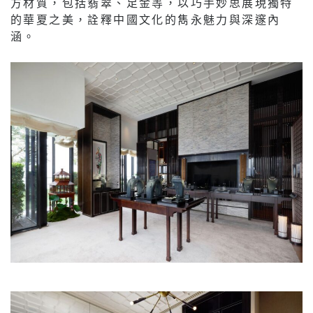
方材質，包括翡翠、足金等，以巧手妙思展現獨特
的華夏之美，詮釋中國文化的雋永魅力與深邃內
涵。