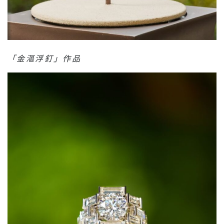
「金漚浮釘」作品