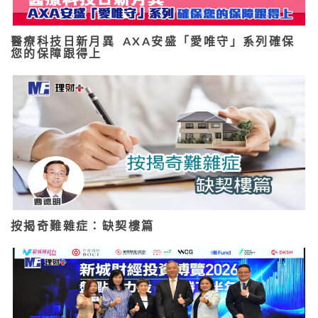
醫療科技日新月異 AXA安盛「愛唯守」系列確保
您的保障跟得上
按揭奇難雜症：缺契樓篇