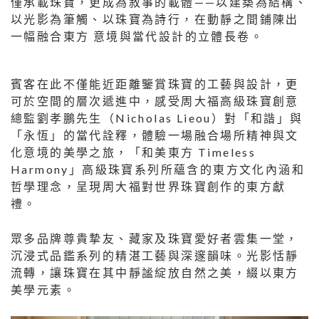
僅承載珠寶，更成為敘事的載體——以建築為結構、
以光影為筆觸、以珠寶為詩行，在動靜之間鋪陳出
一幅融合東方 意境與當代設計的立體長卷。
賓客在此不僅能近距離鑒賞珠寶的工藝與設計，更
可於空間的層次遞進中，感受周大福高級珠寶創意
總監劉孝鵬先生（Nicholas Lieou）對「和諧」與
「永恆」的當代詮釋，體驗一場融合場所精神與文
化意境的美學之旅，「和美東方 Timeless
Harmony」高級珠寶系列所蘊含的東方文化內涵和
哲學理念，呈現周大福對世界珠寶創作的東方獻
禮。
眾多品牌尊貴摯友、藏家及珠寶愛好者雲集一堂，
沉浸式品鑑系列的精湛工藝與深邃韻味。光影恬靜
流轉，讓珠寶在其中靜謐綻放自然之美，綴以東方
美學元素。