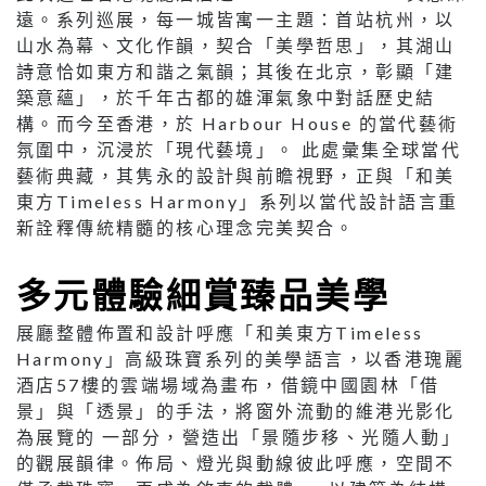
遠。系列巡展，每一城皆寓一主題：首站杭州，以
山水為幕、文化作韻，契合「美學哲思」，其湖山
詩意恰如東方和諧之氣韻；其後在北京，彰顯「建
築意蘊」，於千年古都的雄渾氣象中對話歷史結
構。而今至香港，於 Harbour House 的當代藝術
氛圍中，沉浸於「現代藝境」。 此處彙集全球當代
藝術典藏，其隽永的設計與前瞻視野，正與「和美
東方Timeless Harmony」系列以當代設計語言重
新詮釋傳統精髓的核心理念完美契合。
多元體驗細賞臻品美學
展廳整體佈置和設計呼應「和美東方Timeless
Harmony」高級珠寶系列的美學語言，以香港瑰麗
酒店57樓的雲端場域為畫布，借鏡中國園林「借
景」與「透景」的手法，將窗外流動的維港光影化
為展覽的 一部分，營造出「景隨步移、光隨人動」
的觀展韻律。佈局、燈光與動線彼此呼應，空間不