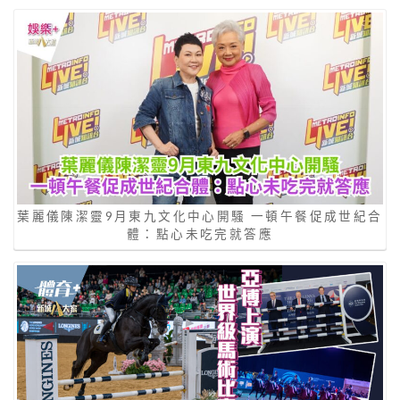
葉麗儀陳潔靈9月東九文化中心開騷 一頓午餐促成世紀合
體：點心未吃完就答應