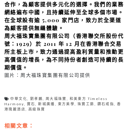
合作，為顧客提供多元化的選擇。我們的業務
網絡遍布中國，且持續延伸至全球多個市場。
在全球設有逾 5,000 家門店，致力於全渠道
為顧客提供無縫體驗。
周大福珠寶集團有限公司（香港聯交所股份代
號：1929）於 2011 年 12 月在香港聯合交易
所主板上市，致力通過提高盈利質量和推動更
高價值的增⾧，為不同持份者創造可持續的⾧
期價值。
圖片：周大福珠寶集團有限公司提供
中華文化
,
劉孝鵬
,
周大福珠寶
,
和美東方 Timeless
Harmony
,
寶石
,
新城廣播
,
東方美學
,
珠寶工藝
,
鑽石戒指
,
香
港瑰麗酒店
,
高級珠寶
相關文章：