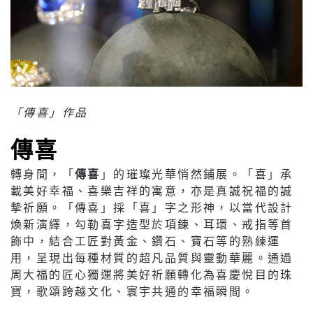
「傳喜」作品
傳喜
轉身間，「
傳喜
」的璀璨光華悄然鋪展。「喜」承
載美好幸福、喜樂吉祥的寓意，亦是真誠祝福的誠
摯祈願。「傳喜」採「喜」字之形神，以當代設計
煥新演繹，勾勒喜字造型於項鍊、耳環、戒指等首
飾中，結合工匠對黃金、鑽石、寶石等的熟練運
用，呈現出每種材質的超凡品質與靈動華麗。通過
周大福的匠心獨運將美好祈願轉化為喜慶悅目的珠
寶，歌頌跨越文化、寰宇共通的幸福瞬間。