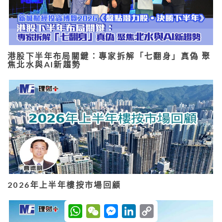
港股下半年布局關鍵：專家拆解「七翻身」真偽 聚
焦北水與AI新趨勢
2026年上半年樓按市場回顧
W
W
M
L
C
h
e
e
i
o