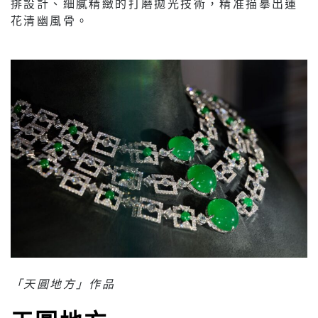
排設計、細膩精緻的打磨拋光技術，精准描摹出蓮
花清幽風骨。
「天圓地方」作品