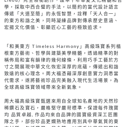
學，採取中西合璧的手法，以簡約的當代設計語言
傳遞「大道至簡」的永恆智慧，詮釋「天人合一」
的東方和諧之美，同時凝練品牌對傳承歷史意涵、
宏揚文化價值、彰顯匠心工藝的極致追求。
「和美東方 Timeless Harmony」高級珠寶系列植
根東方藝術、哲學與建築美學精髓，透過精準的對
稱佈局和富有韻律的幾何線條，利用巧手工藝於方
寸之間展現中華文化恢宏深厚的底蘊，傳遞出和諧
致遠的核心理念。周大福憑藉深厚創意實力洞悉當
代需求，遂將藝術珍品完美融入現代生活場景，為
全球高級珠寶領域帶來全新氣象。
周大福高級珠寶甄選來用自全球知名產地的天然珍
稀鑽石及寶石，嚴格堅守嚴苛標準，保證每件瑰寶
均 品質卓越, 作品均來自品牌的國寶級資深工匠團
隊之手，部份珍品更嫻熟地應用別具中華氣質的東