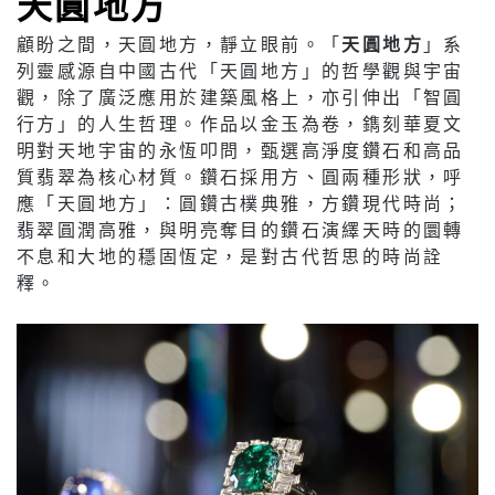
天圓地方
顧盼之間，天圓地方，靜立眼前。「
天圓地方
」系
列靈感源自中國古代「天圓地方」的哲學觀與宇宙
觀，除了廣泛應用於建築風格上，亦引伸出「智圓
行方」的人生哲理。作品以金玉為卷，鐫刻華夏文
明對天地宇宙的永恆叩問，甄選高淨度鑽石和高品
質翡翠為核心材質。鑽石採用方、圓兩種形狀，呼
應「天圓地方」：圓鑽古樸典雅，方鑽現代時尚；
翡翠圓潤高雅，與明亮奪目的鑽石演繹天時的圜轉
不息和大地的穩固恆定，是對古代哲思的時尚詮
釋。