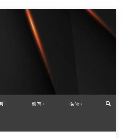
樂+
體育+
藝術+