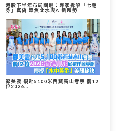
港股下半年布局關鍵：專家拆解「七翻
身」真偽 聚焦北水與AI新趨勢
鄺美雲 親赴5100米西藏高山考察 攜12
位2026…