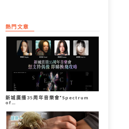
熱門文章
新城廣播35周年音樂會“Spectrum
of…