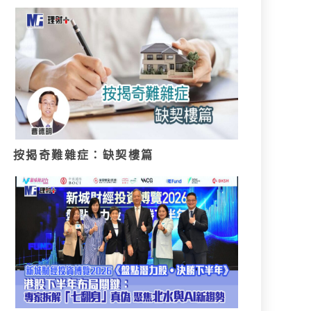
按揭奇難雜症：缺契樓篇