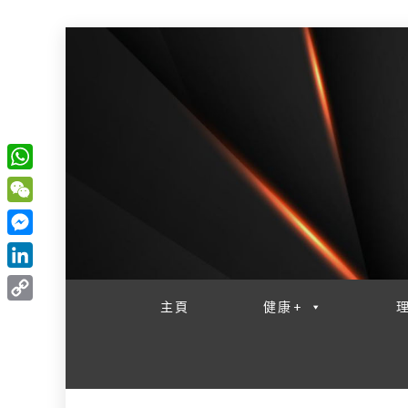
W
一網睇盡 八家大成
h
W
a
e
M
t
C
e
L
s
h
s
i
主頁
健康+
A
C
a
s
n
p
o
t
e
k
p
p
n
e
y
g
d