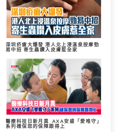
深圳疥瘡大爆發 港人北上浸溫泉按摩勁
易中招 寄生蟲鑽入皮膚惹全家
醫療科技日新月異 AXA安盛「愛唯守」
系列確保您的保障跟得上