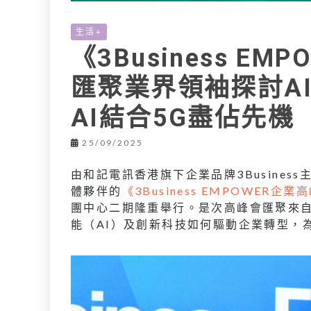
生活+
《3Business E
匯聚業界領袖探討A
AI結合5G盡佔先機
25/09/2025
由和記電訊香港旗下企業品牌3Business
體夥伴的
《3Business EMPOWER企業
團中心二期隆重舉行。是次高峰會匯聚來
能（AI）及創新科技如何驅動企業轉型，