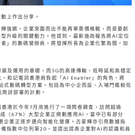
在活動上作出分享。
星輝強調，企業突圍而出不能再單靠價格戰，而是要創
型升級的關鍵動力。他提到，最新施政報告將AI定位
能者」的數碼營辦商，將發揮所長為企業化繁為簡，加
發展及運用的基礎，而5G的高速傳輸、低時延和高穩定
和記電訊香港肩負起「AI Enabler」的角色，將
一站式數碼轉型方案，包括為中小企而設、入場門檻較低
面周詳部署的計劃。
訊香港於今年7月底進行了一項問卷調查，訪問超過
成（67%）大型企業正規劃應用AI，當中已有部分
映香港企業正逐步邁向智能化營運。古星輝亦引用數據指
備指數中位列第20，並提出提高企業對AI的認識和員