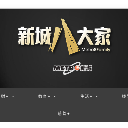
理財+
教育+
生活+
娛
慈善+