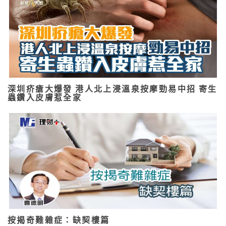
深圳疥瘡大爆發 港人北上浸溫泉按摩勁易中招 寄生
蟲鑽入皮膚惹全家
按揭奇難雜症：缺契樓篇