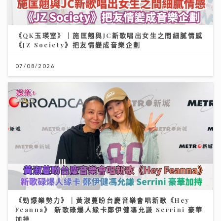
《QK玉瑛室》｜施匡翹與JC新歌唱出女生之間細膩情感
《JZ Society》把友情變成音樂企劃
07/08/2026
《勁爆樂勢力》｜黃淑蔓盼台慶音樂會唱新歌《Hey
Feanna》 新歌碌爆人緣卡鄭伊健馮允謙 Serrini 豪華
加持