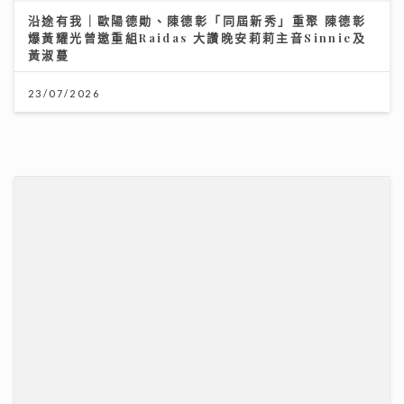
黃淑蔓
23/07/2026
財知大道｜六歐洲勁旅即將來港 首場門票已售逾3萬張
強調「期望管理」球星或陣容不全
28/07/2026