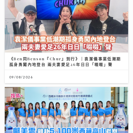
《Ben同Benson『Chur』到行》｜袁潔儀事業低潮期
孤身勇闖內地登台 兩夫妻愛足26年日日「啜啜」聲
09/08/2026