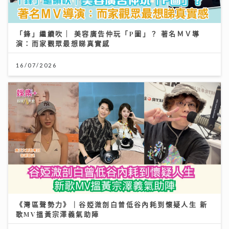
「鋒」繼續吹 | 美容廣告仲玩「P圖」？ 著名ＭＶ導
演：而家觀眾最想睇真實感
16/07/2026
《灣區聲勢力》｜谷婭溦剖白曾低谷內耗到懷疑人生 新
歌MV搵黃宗澤義氣助陣