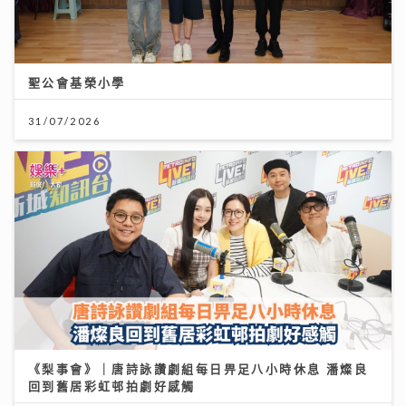
聖公會基榮小學
31/07/2026
《梨事會》｜唐詩詠讚劇組每日畀足八小時休息 潘燦良
回到舊居彩虹邨拍劇好感觸