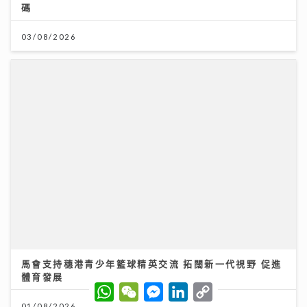
馬會支持穗港青少年籃球精英交流 拓闊新一代視野 促進
體育發展
01/08/2026
W
W
M
L
C
h
e
e
i
o