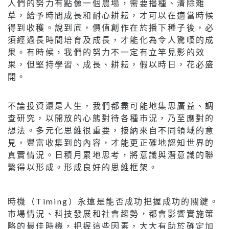
人們的努力有點像一個農場，需要播種、清除雜
草，給予時間成長和耐心耕耘，才可以在適當時候
得到收穫。說到底，價值創作在於播下種子後，必
須經過長時間培育及成長，才能化為令人驚嘆的成
果。有時候，我們的努力不一定有立竿見影的效
果，但堅持學習、成長、耕耘，假以時日，花必盛
開。
不論投資還是人生，我們都盡可能地集思廣益、調
查研究，以開放的心態對待各種市況，乃至應對的
想法。多元化思維很重要，接納來自不同領域的意
見，豐富收集到的內容，才能更正確地認知世界的
真實情況。日積月累地思考，將意識與潛意識的聯
繫得以形成。形成良好的思維框架。
時機（Timing）永遠是能否成功把握成功的關鍵。
市場情況、科技發展和社會趨勢，都會影響實施策
略的最佳時機，把握這些因素，大大有助於確定加