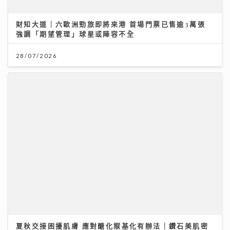
夏秋交接困擾肌膚 應對醣化羰基化有辦法｜鑽石美肌密
碼
03/08/2026