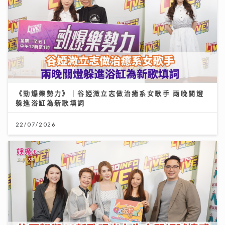
《勁爆樂勢力》｜谷婭溦立志做治癒系女歌手 兩晚關燈
躲進浴缸為新歌填詞
22/07/2026