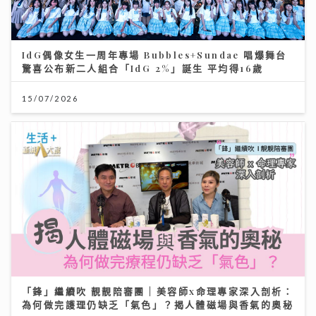
IdG偶像女生一周年專場 Bubbles+Sundae 唱爆舞台
驚喜公布新二人組合「IdG 2%」誕生 平均得16歲
15/07/2026
「鋒」繼續吹 靚靚陪審團 | 美容師x命理專家深入剖析：
為何做完護理仍缺乏「氣色」？揭人體磁場與香氣的奧秘