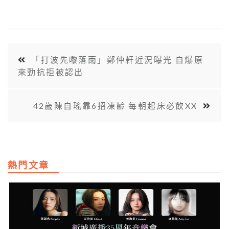
「打波先嚟落雨」鄭仲軒近況曝光 自爆原
來勁抗拒被認出
42歲陳自瑤靠6招凍齡 每朝起床必飲XX
熱門文章