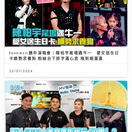
Jason20週年演唱會｜陳柏宇尾場遇牛一 愛女送生日
卡順勢求養狗 粉絲台下排字滿心思 唱到眼濕濕
22/07/2026