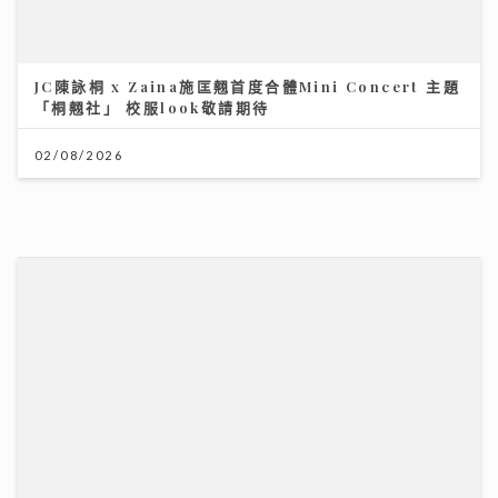
JC陳詠桐 x Zaina施匡翹首度合體Mini Concert 主題
「桐翹社」 校服look敬請期待
02/08/2026
沿途有我｜歐陽德勛、陳德彰「同屆新秀」重聚 陳德彰
爆黃耀光曾邀重組Raidas 大讚晚安莉莉主音Sinnie及