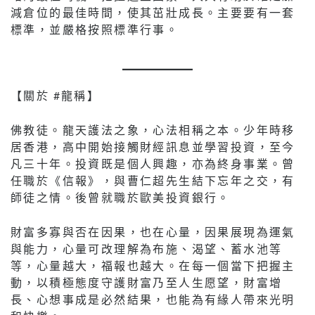
減倉位的最佳時間，使其茁壯成長。主要要有一套
標準，並嚴格按照標準行事。
【關於 #龍稱】
佛教徒。龍天護法之象，心法相稱之本。少年時移
居香港，高中開始接觸財經訊息並學習投資，至今
凡三十年。投資既是個人興趣，亦為終身事業。曾
任職於《信報》，與曹仁超先生結下忘年之交，有
師徒之情。後曾就職於歐美投資銀行。
財富多寡與否在因果，也在心量，因果展現為運氣
與能力，心量可改理解為布施、渴望、蓄水池等
等，心量越大，福報也越大。在每一個當下把握主
動，以積極態度守護財富乃至人生愿望，財富增
長、心想事成是必然結果，也能為有緣人帶來光明