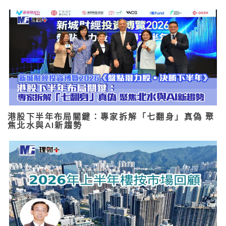
港股下半年布局關鍵：專家拆解「七翻身」真偽 聚
焦北水與AI新趨勢