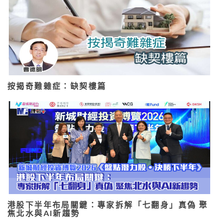
按揭奇難雜症：缺契樓篇
港股下半年布局關鍵：專家拆解「七翻身」真偽 聚
焦北水與AI新趨勢