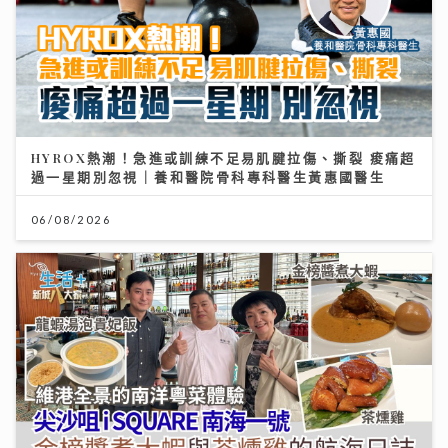
HYROX熱潮！急進或訓練不足易肌腱拉傷、撕裂 痠痛超
過一星期別忽視｜養和醫院骨科專科醫生黃惠國醫生
06/08/2026