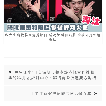
科大生出戰韓國選秀節目 騎呢舞蹈和唱腔 慘被評判火速
淘汰
民生無小事|與深圳市養老護老院合作推動
樂齡科技 設評測中心、辦博覽會促進雙方對接
上半年新盤樓花即供佔比逾五成