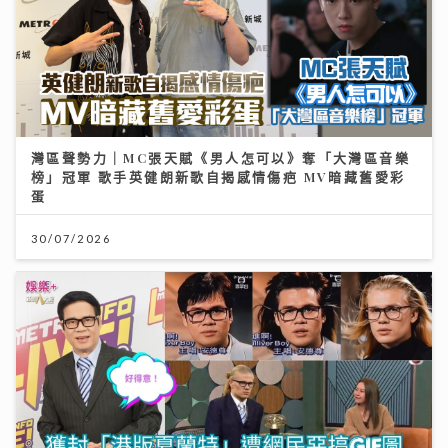
灣區聲勢力｜MC張天賦《男人怎可以》奪「大灣區音樂
榜」冠軍 歌手英健朗新歌自揭感情傷疤 MV暗藏舊愛彩
蛋
30/07/2026