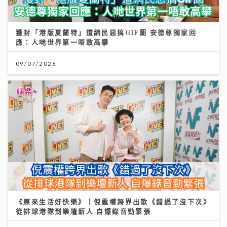
獲封「港版夏蘭特」遭網民惡搞GIF圖 安德尊獨家回
應：人哋世界第一唔敢高攀
09/07/2026
《原來生活好快樂》｜倪震權跨界出歌《錯過了沒下次》
從排球港隊到樂壇新人 自爆錄音勁緊張