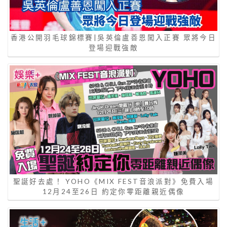
香港公開羽毛球錦標賽|吳英倫盧善恩闖入正賽 眾將今日
登場迎戰強敵
聖誕好去處！ YOHO《MIX FEST音浪派對》免費入場
12月24至26日 約定你零距離親近偶像