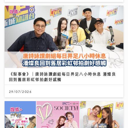
《梨事會》｜唐詩詠讚劇組每日畀足八小時休息 潘燦良
回到舊居彩虹邨拍劇好感觸
29/07/2026