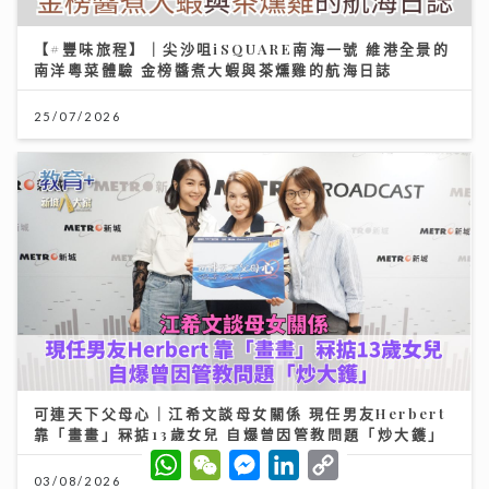
【#豐味旅程】｜尖沙咀iSQUARE南海一號 維港全景的
南洋粵菜體驗 金榜醬煮大蝦與茶燻雞的航海日誌
25/07/2026
可連天下父母心｜江希文談母女關係 現任男友Herbert
靠「畫畫」冧掂13歲女兒 自爆曾因管教問題「炒大鑊」
W
W
M
L
C
h
e
e
i
o
03/08/2026