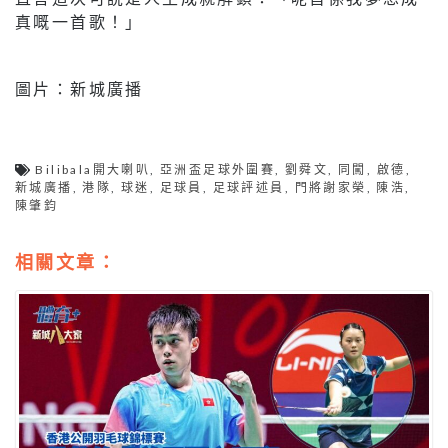
真嘅一首歌！」
圖片：新城廣播
Bilibala開大喇叭
,
亞洲盃足球外圍賽
,
劉舜文
,
同闖
,
啟德
,
新城廣播
,
港隊
,
球迷
,
足球員
,
足球評述員
,
門將謝家榮
,
陳浩
,
陳肇鈞
相關文章：