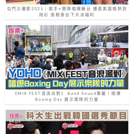
屯門沙灘節2025｜歌手+樂隊唱爆舞台 鍾柔美跳唱熱到
除衫 張馳豪台下大派福利
《MIX FEST音浪派對》 Band Sound專屬！唱爆
Boxing Day 展示樂隊的力量