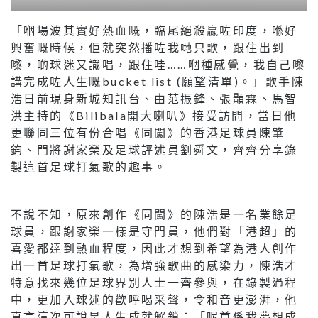
「嗰場波其實好熱血嘅，臨尾絕殺贏咗印度，喺好
興奮嘅時候，佢就突然播咗我哋只歌，跟住出到
嚟，啲球迷又識唱，跟住哇……嗰種感覺，我自己嚟
講完成咗人生嘅bucket list (願望清單)。」歌手陳
浩日前現身新城知訊台、由范振鋒、張顥霖、馬智
洪主持的《Bilibala開大喇叭》接受訪問，當日他
更聯同三位有份合唱《同闖》的香港足球員陳肇
鈞、門將謝家榮及足球評述員劉舜文，齊齊分享錄
製這首足球打氣歌的趣事。
不說不知，原來創作《同闖》的陳浩是一名業餘足
球員，跟謝家榮一樣是守門員，他們對「港超」的
喜愛都達到熱血程度，因此才想到希望為港人創作
出一首足球打氣歌，為增強歌曲的感染力，陳浩才
特意找來幾位足球界別人士一齊參與，在錄製過程
中，更加入球述的歡呼喝采聲，令和音更澎湃，他
直言這次可說是人生成就解鎖：「呢首係我夢想成