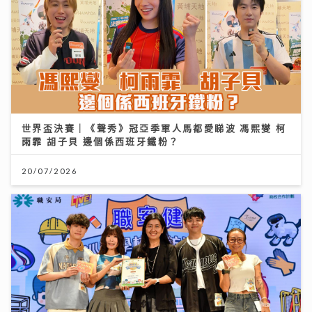
世界盃決賽｜《聲秀》冠亞季軍人馬都愛睇波 馮熙燮 柯
雨霏 胡子貝 邊個係西班牙鐵粉？
20/07/2026