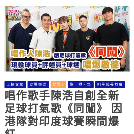
上榜文章
勁爆娛樂
娛樂+
影、視、樂
明星成長故事
唱作歌手陳浩自創全新
足球打氣歌《同闖》 因
港隊對印度球賽瞬間爆