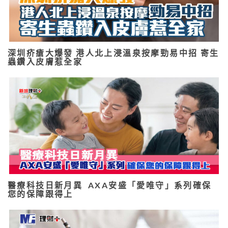
深圳疥瘡大爆發 港人北上浸溫泉按摩勁易中招 寄生
蟲鑽入皮膚惹全家
醫療科技日新月異 AXA安盛「愛唯守」系列確保
您的保障跟得上