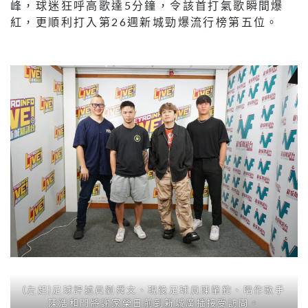
峰，球迷狂呼高歌達5分鐘，令該首打氣歌瞬間爆
紅，更順利打入第26週新城勁爆流行榜第五位。
(左起)足球評述員劉舜文、現役足球員陳肇鈞、唱作歌手
陳浩和門將謝家榮日前到新城廣播接受訪問。