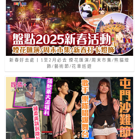
新春好去處 | 1至2月必去 煙花匯演/周末市集/熊貓燈
飾/藝術節/花車巡遊