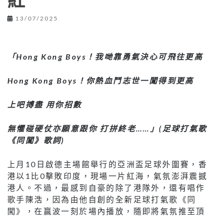
紅
13/07/2025
「Hong Kong Boys！
我哋靠勇氣決心可飛往更高
Hong Kong Boys！
你熱血鬥志世一闖得到更高
上吧搏盡 用你招數
無懼碰硬仗亦願意跟你 打拼終老……」(足球打氣歌
《同闖》歌詞)
上月10日啟德主場館舉行的亞洲盃足球外圍賽，香
港以1比0擊敗印度，現場一片紅海，氣氛澎湃震撼
港人。不過，最感到自豪的除了港隊外，還有唱作
歌手陳浩，因為由他自創的全新足球打氣歌《同
闖》，在贏波一刻於場內播放，隨即將氣氛推至頂