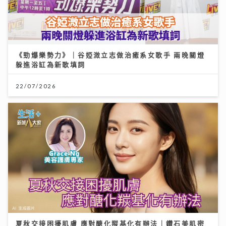
《勁爆樂勢力》｜谷婭溦立志做治癒系女歌手 兩晚關燈
躲進浴缸為新歌填詞
22/07/2026
夏秋交接困擾肌膚 應對醣化羰基化有辦法｜鑽石美肌密