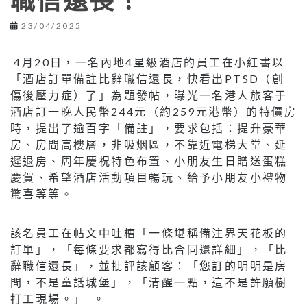
職信還長！
23/04/2025
4月20日，一名內地4星級酒店的員工在小紅書以
「酒店訂單備註比辭職信還長，快看出PTSD（創
傷後壓力症）了」為題發帖，曝光一名港人旅客于
酒店訂一晚人民幣244元（約259元港幣）的特價房
時，提出了逾百字「備註」，要求包括：提升豪華
房、房間高樓層，非吸烟區，不靠近電梯大堂、延
遲退房、周年慶祝特色布置、小朋友生日贈送蛋糕
慶賀、希望酒店活動項目暢玩、給予小朋友小禮物
驚喜等等。
該名員工在帖文中吐槽「一條堪稱備注界天花板的
訂單」，「每條要求都寫得比合同還詳細」，「比
辭職信還長」，並批評該顧客：「您訂的明明是房
間，不是童話城堡」，「清醒一點，這不是許願樹
打工現場。」 。