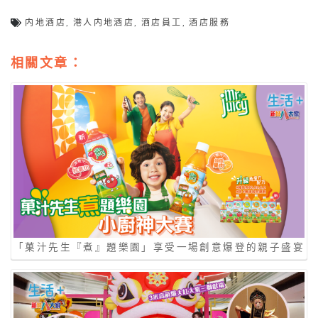
内地酒店
,
港人内地酒店
,
酒店員工
,
酒店服務
相關文章：
「菓汁先生『煮』題樂園」享受一場創意爆登的親子盛宴