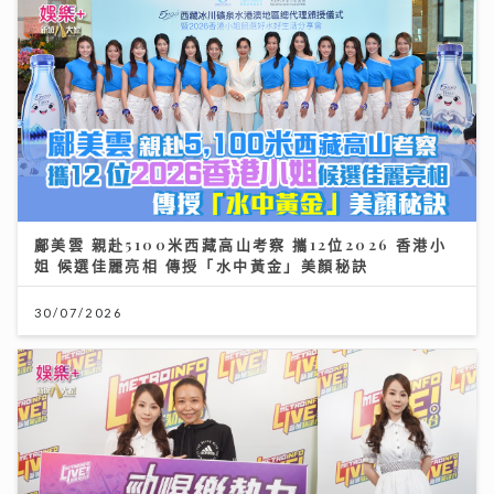
鄺美雲 親赴5100米西藏高山考察 攜12位2026 香港小
姐 候選佳麗亮相 傳授「水中黃金」美顏秘訣
30/07/2026