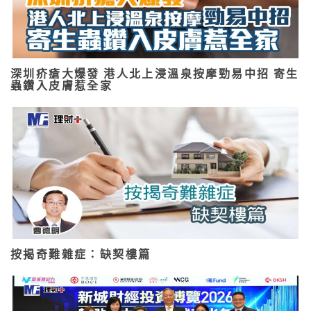
深圳疥瘡大爆發 港人北上浸溫泉按摩勁易中招 寄生
蟲鑽入皮膚惹全家
按揭奇難雜症：缺契樓篇