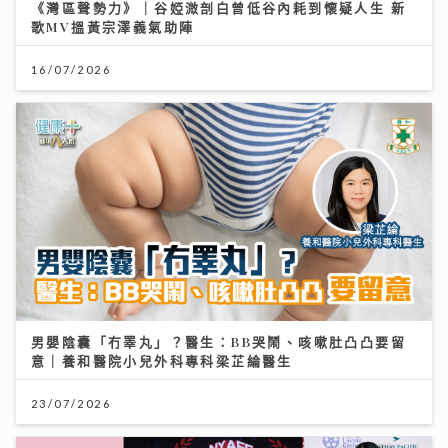
《灣區聲勢力》｜谷婭溦剖白曾低谷內耗到懷疑人生 新
歌MV搵黃宗澤義氣助陣
16/07/2026
男嬰陰囊「冇睪丸」？醫生：BB哭鬧、咳嗽肚凸凸要留
意｜養和醫院小兒外科專科梁芷綸醫生
23/07/2026