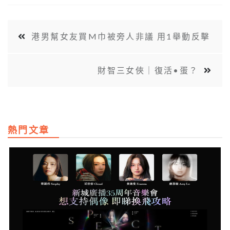
港男幫女友買M巾被旁人非議 用1舉動反擊
財智三女俠｜復活•蛋？
熱門文章