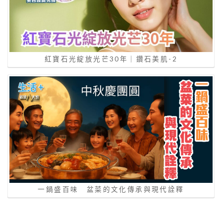
紅寶石光綻放光芒30年｜鑽石美肌-2
一鍋盛百味 盆菜的文化傳承與現代詮釋