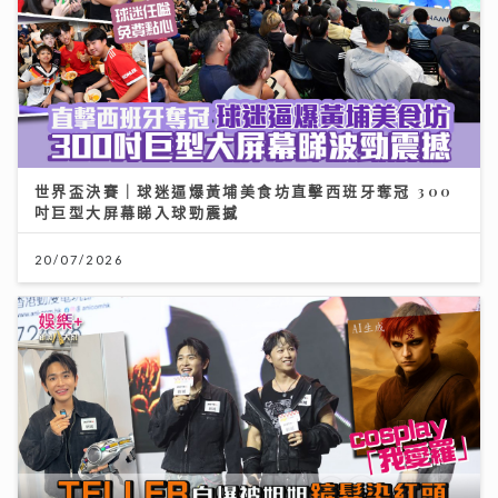
世界盃決賽｜球迷逼爆黃埔美食坊直擊西班牙奪冠 300
吋巨型大屏幕睇入球勁震撼
20/07/2026