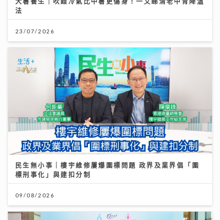
大暑養生｜吹錯冷氣比中暑更傷身！一文睇清老中青降溫
法
23/07/2026
民生無小事｜樓宇維修屢爆圍標問題 政界及業界倡「圍
標刑事化」與建扣分制
09/08/2026