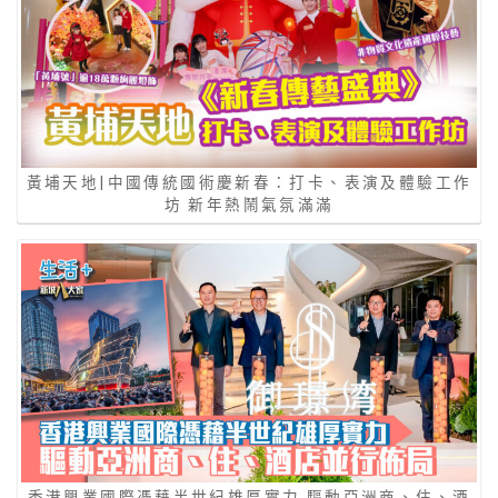
黃埔天地|中國傳統國術慶新春：打卡、表演及體驗工作
坊 新年熱鬧氣氛滿滿
香港興業國際憑藉半世紀雄厚實力 驅動亞洲商、住、酒