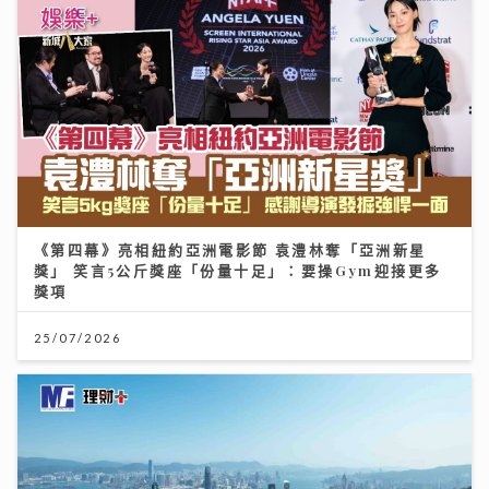
《第四幕》亮相紐約亞洲電影節 袁澧林奪「亞洲新星
獎」 笑言5公斤獎座「份量十足」：要操Gym迎接更多
獎項
25/07/2026