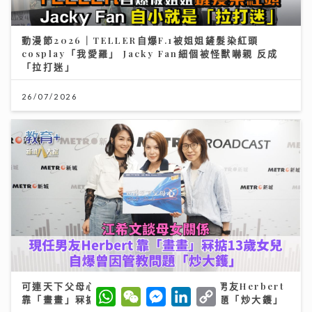
動漫節2026｜TELLER自爆F.1被姐姐鏟髮染紅頭
cosplay「我愛羅」 Jacky Fan細個被怪獸嚇親 反成
「拉打迷」
26/07/2026
可連天下父母心｜江希文談母女關係 現任男友Herbert
W
W
M
L
C
靠「畫畫」冧掂13歲女兒 自爆曾因管教問題「炒大鑊」
h
e
e
i
o