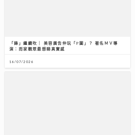
「鋒」繼續吹 | 美容廣告仲玩「P圖」？ 著名ＭＶ導
演：而家觀眾最想睇真實感
16/07/2026