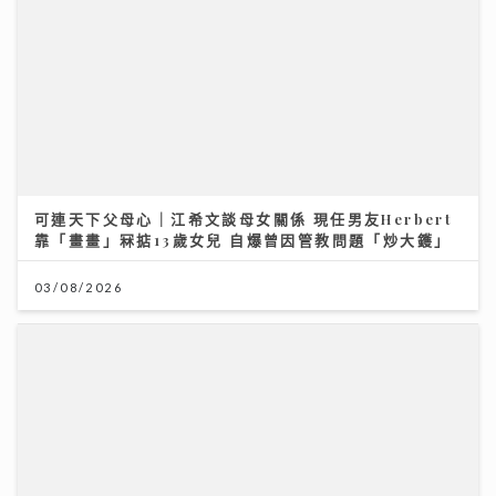
可連天下父母心｜江希文談母女關係 現任男友Herbert
靠「畫畫」冧掂13歲女兒 自爆曾因管教問題「炒大鑊」
03/08/2026