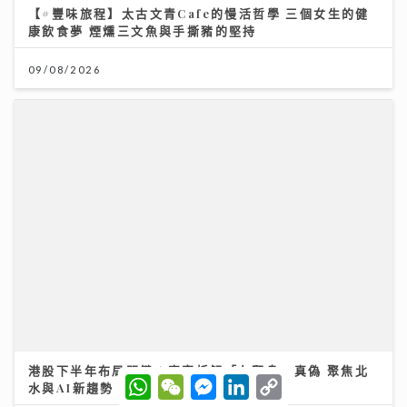
【#豐味旅程】太古文青Cafe的慢活哲學 三個女生的健
康飲食夢 煙燻三文魚與手撕豬的堅持
09/08/2026
港股下半年布局關鍵：專家拆解「七翻身」真偽 聚焦北
W
W
M
L
C
水與AI新趨勢
h
e
e
i
o