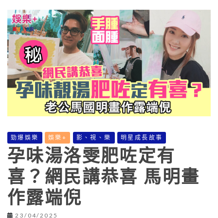
勁爆娛樂
娛樂+
影、視、樂
明星成長故事
孕味湯洛雯肥咗定有
喜？網民講恭喜 馬明畫
作露端倪
23/04/2025