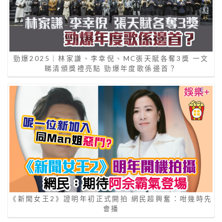
勁爆2025｜林家謙、李幸倪、MC張天賦各奪3獎 一文
睇清頒獎禮亮點 勁爆年度歌係邊首？
《新聞女王2》證明年初正式開拍 網民超興奮：咁幾時先
會播