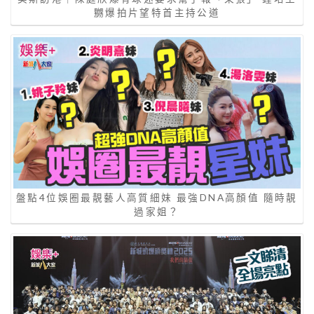
嬲爆拍片望特首主持公道
盤點4位娛圈最靚藝人高質細妹 最強DNA高顏值 隨時靚
過家姐？