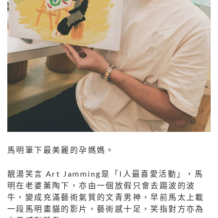
馬明筆下最美麗的孕媽媽。
靚湯笑言 Art Jamming是「I人最喜愛活動」，馬
明在老婆薰陶下，亦由一個放假只會去踢波的波
牛，變成充滿藝術氣質的文青男神，早前馬太上載
一段馬明畫貓的影片，藝術感十足，笑指對方亦為