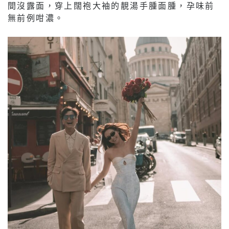
間沒露面，穿上闊袍大袖的靚湯手腫面腫，孕味前
無前例咁濃。