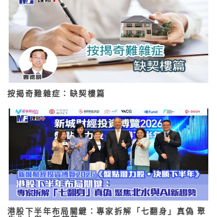
按揭奇難雜症：缺契樓篇
港股下半年布局關鍵：專家拆解「七翻身」真偽 聚