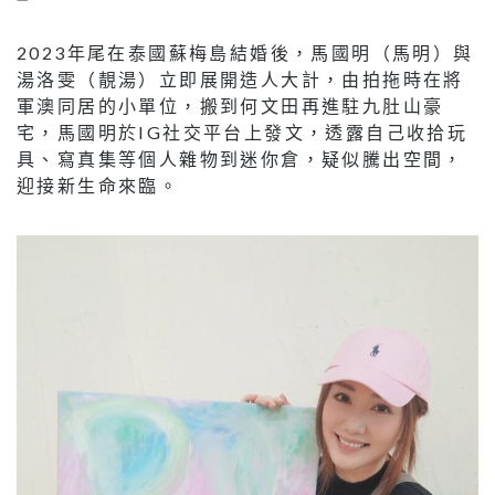
2023年尾在泰國蘇梅島結婚後，馬國明（馬明）與
湯洛雯（靚湯）立即展開造人大計，由拍拖時在將
軍澳同居的小單位，搬到何文田再進駐九肚山豪
宅，馬國明於IG社交平台上發文，透露自己收拾玩
具、寫真集等個人雜物到迷你倉，疑似騰出空間，
迎接新生命來臨。