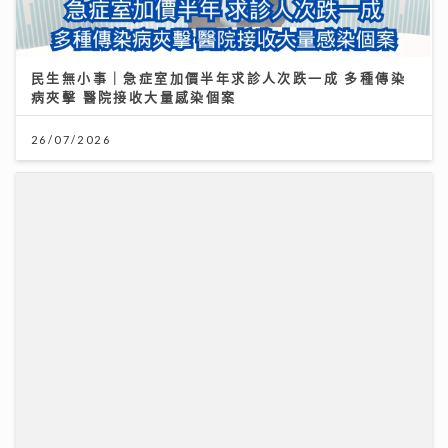
民生無小事｜急症室加價半年求診人次跌一成 多種傳染
病夾擊 醫院接收大量感染個案
26/07/2026
鄺美雲 親赴5100米西藏高山考察 攜12位2026 香港小
姐 候選佳麗亮相 傳授「水中黃金」美顏秘訣