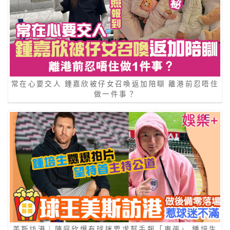
常在心要交人 鍾嘉欣被仔女召喚返加陪瞓 離港前忍唔住
做一件事？
美斯訪港｜陳庭欣爆有球迷要求幫手報「東張」 鍾培生