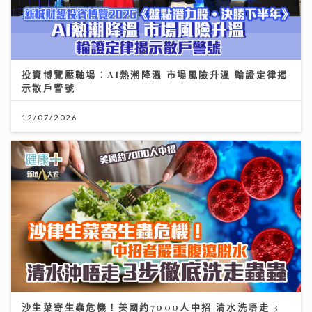
投資博覽壓軸場：AI熱潮降溫 市場風險升溫 輪證定律揭
示散戶警號
12/07/2026
沙生菜寄生蟲危機！美國約7000人中招 清水洗唔走 3