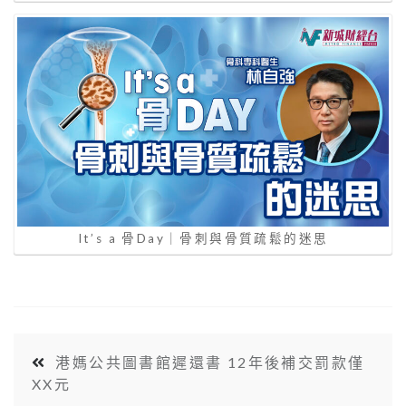
It’s a 骨Day｜骨刺與骨質疏鬆的迷思
港媽公共圖書館遲還書 12年後補交罰款僅
XX元