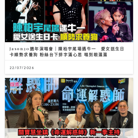
Jason20週年演唱會｜陳柏宇尾場遇牛一 愛女送生日
卡順勢求養狗 粉絲台下排字滿心思 唱到眼濕濕
22/07/2026