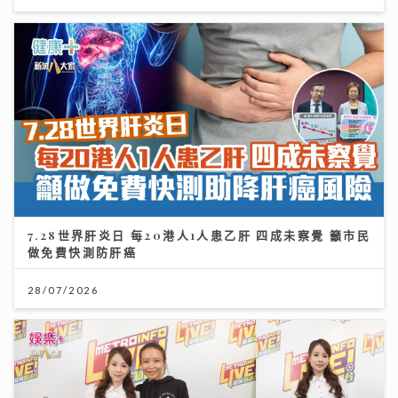
7.28世界肝炎日 每20港人1人患乙肝 四成未察覺 籲市民
做免費快測防肝癌
28/07/2026