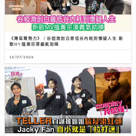
《灣區聲勢力》｜谷婭溦剖白曾低谷內耗到懷疑人生 新
歌MV搵黃宗澤義氣助陣
16/07/2026