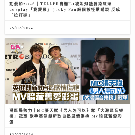
動漫節2026｜TELLER自爆F.1被姐姐鏟髮染紅頭
cosplay「我愛羅」 Jacky Fan細個被怪獸嚇親 反成
「拉打迷」
26/07/2026
灣區聲勢力｜MC張天賦《男人怎可以》奪「大灣區音樂
榜」冠軍 歌手英健朗新歌自揭感情傷疤 MV暗藏舊愛彩
蛋
30/07/2026