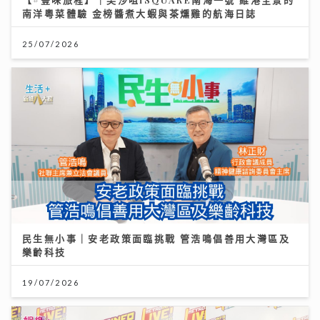
南洋粵菜體驗 金榜醬煮大蝦與茶燻雞的航海日誌
25/07/2026
民生無小事｜安老政策面臨挑戰 管浩鳴倡善用大灣區及
樂齡科技
19/07/2026