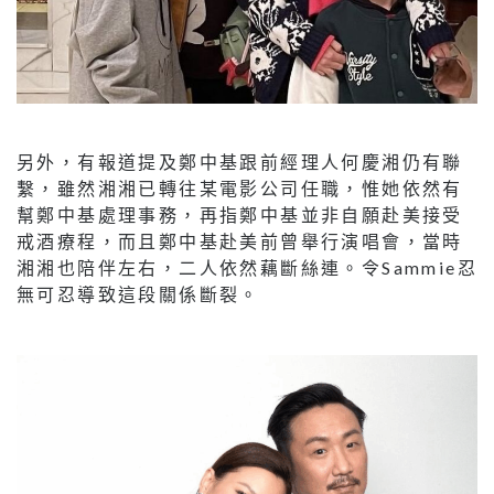
另外，有報道提及鄭中基跟前經理人何慶湘仍有聯
繫，雖然湘湘已轉往某電影公司任職，惟她依然有
幫鄭中基處理事務，再指鄭中基並非自願赴美接受
戒酒療程，而且鄭中基赴美前曾舉行演唱會，當時
湘湘也陪伴左右，二人依然藕斷絲連。令Sammie忍
無可忍導致這段關係斷裂。