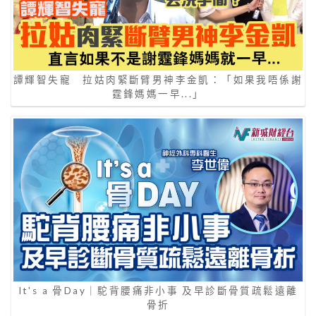
譚輝智失寵 拉姑肉緊斷臂男神李金凱：「如果我唔係謝
霆鋒媽媽一早...」
It's a 骨Day｜駝背腰痛非小事 及早診斷骨質疏鬆遠離
骨折