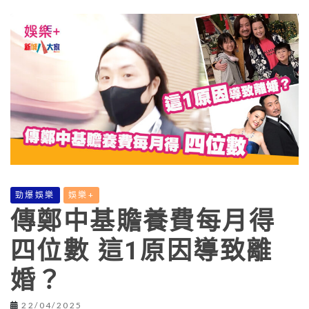
勁爆娛樂
娛樂+
傳鄭中基贍養費每月得
四位數 這1原因導致離
婚？
22/04/2025