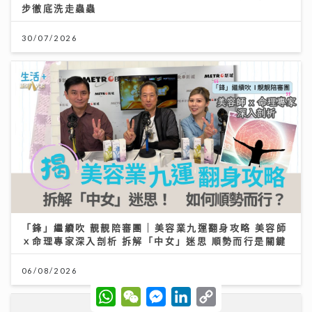
步徹底洗走蟲蟲
30/07/2026
「鋒」繼續吹 靚靚陪審團 | 美容業九運翻身攻略 美容師
ｘ命理專家深入剖析 拆解「中女」迷思 順勢而行是關鍵
06/08/2026
W
W
M
L
C
h
e
e
i
o