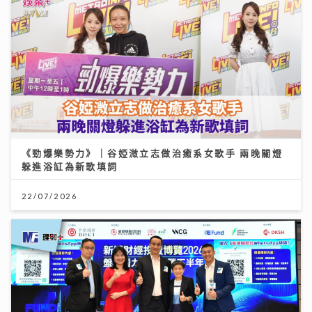
《勁爆樂勢力》｜谷婭溦立志做治癒系女歌手 兩晚關燈
躲進浴缸為新歌填詞
22/07/2026