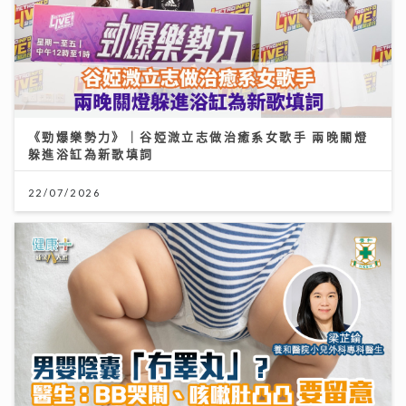
《勁爆樂勢力》｜谷婭溦立志做治癒系女歌手 兩晚關燈
躲進浴缸為新歌填詞
22/07/2026