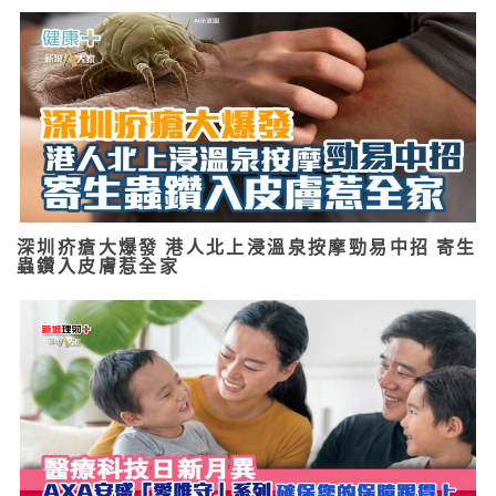
深圳疥瘡大爆發 港人北上浸溫泉按摩勁易中招 寄生
蟲鑽入皮膚惹全家