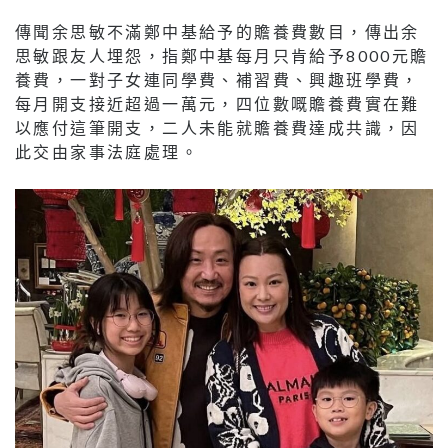
傳聞余思敏不滿鄭中基給予的贍養費數目，傳出余
思敏跟友人埋怨，指鄭中基每月只肯給予8000元贍
養費，一對子女連同學費、補習費、興趣班學費，
每月開支接近超過一萬元，四位數嘅贍養費實在難
以應付這筆開支，二人未能就贍養費達成共識，因
此交由家事法庭處理。