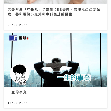
男嬰陰囊「冇睪丸」？醫生：BB哭鬧、咳嗽肚凸凸要留
意｜養和醫院小兒外科專科梁芷綸醫生
23/07/2026
一生的事業
14/07/2026