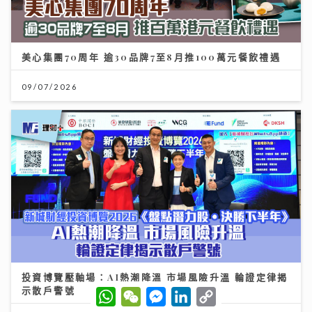
美心集團70周年 逾30品牌7至8月推100萬元餐飲禮遇
09/07/2026
投資博覽壓軸場：AI熱潮降溫 市場風險升溫 輪證定律揭
示散戶警號
W
W
M
L
C
h
e
e
i
o