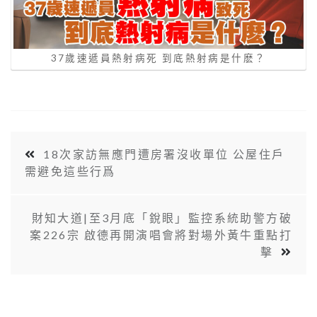
37歲速遞員熱射病死 到底熱射病是什麽？
18次家訪無應門遭房署沒收單位 公屋住戶
需避免這些行爲
財知大道|至3月底「銳眼」監控系統助警方破
案226宗 啟德再開演唱會將對場外黃牛重點打
擊