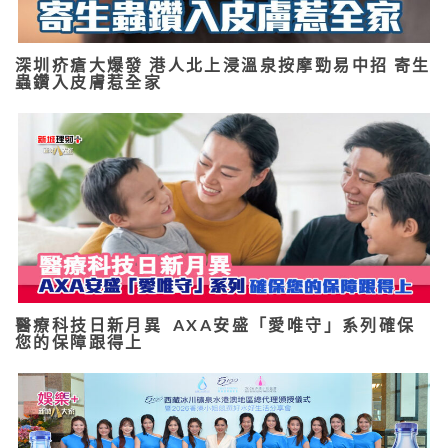
深圳疥瘡大爆發 港人北上浸溫泉按摩勁易中招 寄生
蟲鑽入皮膚惹全家
醫療科技日新月異 AXA安盛「愛唯守」系列確保
您的保障跟得上