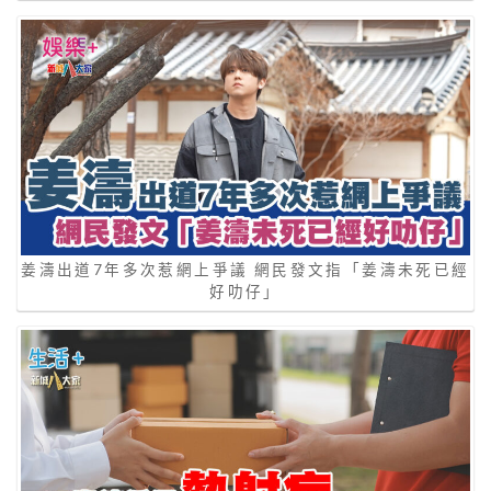
姜濤出道7年多次惹網上爭議 網民發文指「姜濤未死已經
好叻仔」