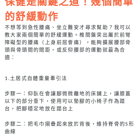
保健是關鍵之道！幾個簡單
的舒緩動作
不想等到急性腰痛、坐立難安才尋求幫助？我可以
教大家兩個簡單的舒緩運動。椎間盤突出屬於前彎
障礙型的腰痛（上身前屈會痛），能夠擴展腰部骨
頭與骨頭間的間距，或反仰腰部的運動就最為合
適：
1.土居式自體重量牽引法
步驟一：仰臥在會讓腳微微離地的床鋪上，讓膝蓋
以下的部分垂下，使用可以墊腳的小椅子作為踏
台，把腳穩定地放在踏台上
步驟二：把毛巾摺疊起來放於背後，維持脊骨的S形
曲線