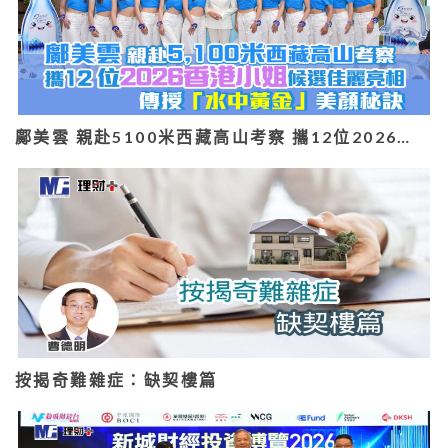
鄺美雲 親赴5100米西藏高山考察 攜12位2026…
按揭奇難雜症：缺契樓篇