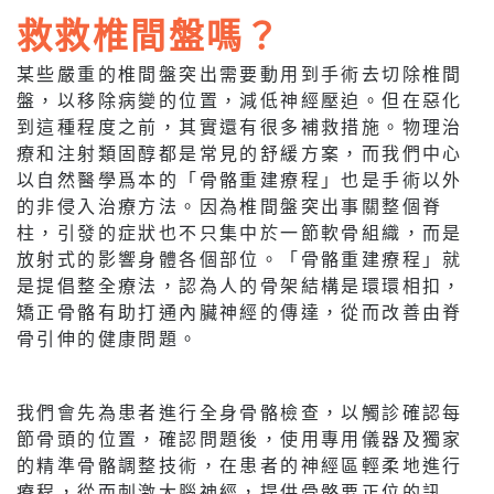
救救椎間盤嗎？
某些嚴重的椎間盤突出需要動用到手術去切除椎間
盤，以移除病變的位置，減低神經壓迫。但在惡化
到這種程度之前，其實還有很多補救措施。物理治
療和注射類固醇都是常見的舒緩方案，而我們中心
以自然醫學爲本的「骨骼重建療程」也是手術以外
的非侵入治療方法。因為椎間盤突出事關整個脊
柱，引發的症狀也不只集中於一節軟骨組織，而是
放射式的影響身體各個部位。「骨骼重建療程」就
是提倡整全療法，認為人的骨架結構是環環相扣，
矯正骨骼有助打通內臟神經的傳達，從而改善由脊
骨引伸的健康問題。
我們會先為患者進行全身骨骼檢查，以觸診確認每
節骨頭的位置，確認問題後，使用專用儀器及獨家
的精準骨骼調整技術，在患者的神經區輕柔地進行
療程，從而刺激大腦神經，提供骨骼要正位的訊