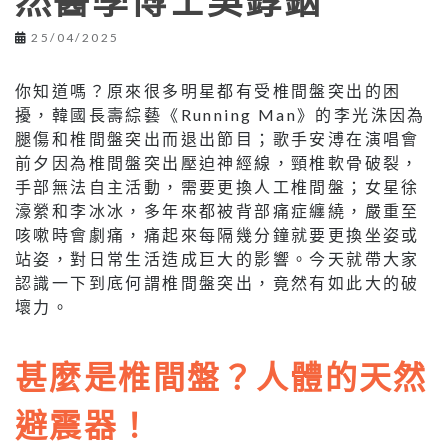
然醫學博士吳錞銦
25/04/2025
你知道嗎？原來很多明星都有受椎間盤突出的困
擾，韓國長壽綜藝《Running Man》的李光洙因為
腿傷和椎間盤突出而退出節目；歌手安溥在演唱會
前夕因為椎間盤突出壓迫神經線，頸椎軟骨破裂，
手部無法自主活動，需要更換人工椎間盤；女星徐
濠縈和李冰冰，多年來都被背部痛症纏繞，嚴重至
咳嗽時會劇痛，痛起來每隔幾分鐘就要更換坐姿或
站姿，對日常生活造成巨大的影響。今天就帶大家
認識一下到底何謂椎間盤突出，竟然有如此大的破
壞力。
甚麼是椎間盤？人體的天然
避震器！