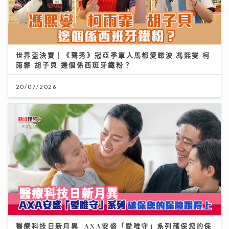
世界盃決賽｜《聲秀》冠亞季軍人馬都愛睇波 馮熙燮 柯
雨霏 胡子貝 邊個係西班牙鐵粉？
20/07/2026
醫療科技日新月異 AXA安盛「愛唯守」系列確保您的保