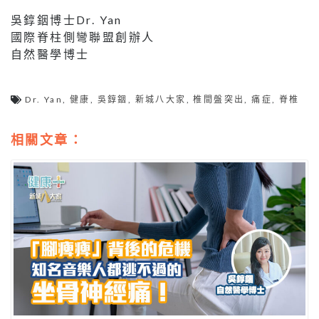
吳錞銦博士Dr. Yan
國際脊柱側彎聯盟創辦人
自然醫學博士
Dr. Yan
,
健康
,
吳錞銦
,
新城八大家
,
椎間盤突出
,
痛症
,
脊椎
相關文章：