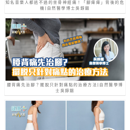
知名音樂人都逃不過的坐骨神經痛！「腳痺痺」背後的危
機|自然醫學博士吳錞銦
腰背痛先治腳？擺脫只針對痛點的治療方法|自然醫學博
士吳錞銦