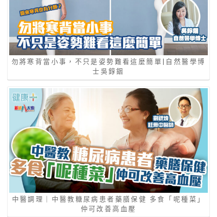
勿將寒背當小事，不只是姿勢難看這麼簡單|自然醫學博
士吳錞銦
中醫調理｜中醫教糖尿病患者藥膳保健 多食「呢種菜」
仲可改善高血壓