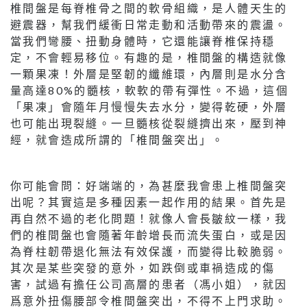
椎間盤是每脊椎骨之間的軟骨組織，是人體天生的
避震器，幫我們緩衝日常走動和活動帶來的震盪。
當我們彎腰、扭動身體時，它還能讓脊椎保持穩
定，不會輕易移位。有趣的是，椎間盤的構造就像
一顆果凍！外層是堅韌的纖維環，內層則是水分含
量高達80%的髓核，軟軟的帶有彈性。不過，這個
「果凍」會隨年月慢慢失去水分，變得乾硬，外層
也可能出現裂縫。一旦髓核從裂縫擠出來，壓到神
經，就會造成所謂的「椎間盤突出」。
你可能會問：好端端的，為甚麼我會患上椎間盤突
出呢？其實這是多種因素一起作用的結果。首先是
再自然不過的老化問題！就像人會長皺紋一樣，我
們的椎間盤也會隨著年齡增長而流失蛋白，或是因
為脊柱韌帶退化無法有效保護，而變得比較脆弱。
其次是某些突發的意外，如跌倒或車禍造成的傷
害，試過有擔任公司高層的患者（馮小姐），就因
爲意外扭傷腰部令椎間盤突出，不得不上門求助。