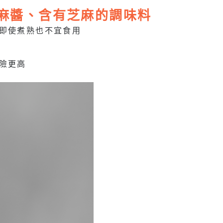
油、麻醬、含有芝麻的調味料
即使煮熟也不宜食用
險更高