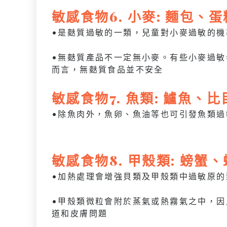
敏感
食物
6. 小麥: 麵包
•是麩質過敏的一類，兒童對小麥過敏的機
•無麩質產品不一定無小麥。有些小麥過敏
而言，無麩質食品並不安全
敏感
食物
7. 魚類: 鱸魚、
•除魚肉外，魚卵、魚油等也可引發魚類過
敏感
食物
8. 甲殼類: 螃蟹
•加熱處理會增強貝類及甲殼類中過敏原
•甲殼類微粒會附於蒸氣或熱霧氣之中，
道和皮膚問題