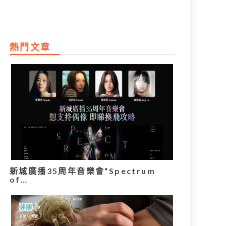
熱門文章
新城廣播35周年音樂會“Spectrum
of…