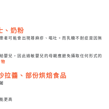
芝士、奶粉
的患者可能會出現蕁麻疹、嘔吐。而乳糖不耐症是因無
白給嬰兒，因此過敏嬰兒的母親應避免攝取任何形式的
食物
醬、沙拉醬、部份烘焙食品
著
能更高