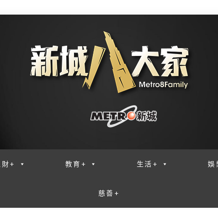
理財+
教育+
生活+
娛
慈善+