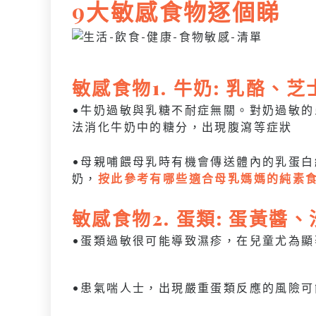
9大敏感食物逐個睇
敏感
食物
1. 牛奶: 乳酪、
•牛奶過敏與乳糖不耐症無關。對奶過敏
法消化牛奶中的糖分，出現腹瀉等症狀
•母親哺餵母乳時有機會傳送體內的乳蛋
奶，
按此參考有哪些適合母乳媽媽的純素
敏感
食物
2. 蛋類: 蛋黃
•蛋類過敏很可能導致濕疹，在兒童尤為顯
•患氣喘人士，出現嚴重蛋類反應的風險可