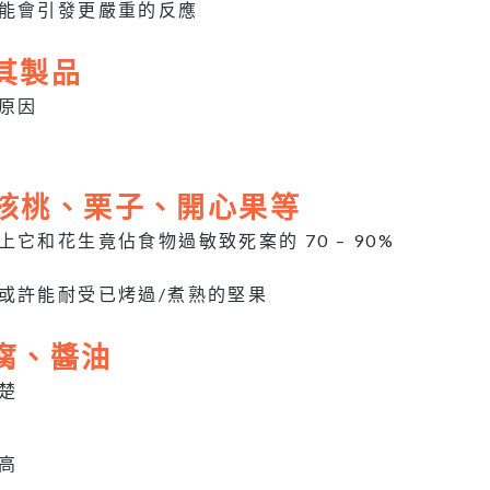
能會引發更嚴重的反應
及其製品
原因
仁、核桃、栗子、開心果等
上它和花生竟佔食物過敏致死案的 70 – 90%
或許能耐受已烤過/煮熟的堅果
豆腐、醬油
楚
高