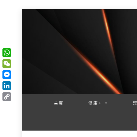
W
一網睇盡 八家大成
h
W
a
e
M
t
C
e
L
s
h
s
i
主頁
健康+
A
C
a
s
n
p
o
t
e
k
p
p
n
e
y
g
d