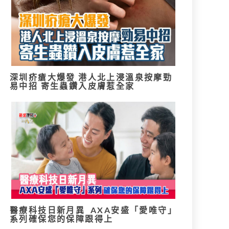
深圳疥瘡大爆發 港人北上浸溫泉按摩勁
易中招 寄生蟲鑽入皮膚惹全家
醫療科技日新月異 AXA安盛「愛唯守」
系列確保您的保障跟得上