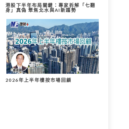
港股下半年布局關鍵：專家拆解「七翻
身」真偽 聚焦北水與AI新趨勢
2026年上半年樓按市場回顧