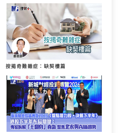
按揭奇難雜症：缺契樓篇