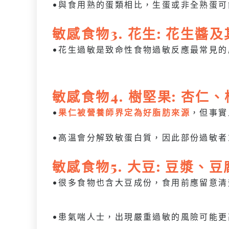
•與食用熟的蛋類相比，生蛋或非全熟蛋可
敏感
食物
3. 花生: 花生醬
•花生過敏是致命性食物過敏反應最常見的
敏感
食物
4. 樹堅果: 杏
•
果仁被營養師界定為好脂肪來源
，但事實
•高溫會分解致敏蛋白質，因此部份過敏者
敏感
食物
5. 大豆: 豆漿、
•很多食物也含大豆成份，食用前應留意清
•患氣喘人士，出現嚴重過敏的風險可能更