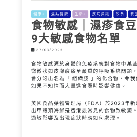
健康+
焦點健康
生活+
疾病資訊
飲食
養
食物敏感｜濕疹食豆
9大敏感食物名單
27/03/2025
食物敏感源於身體的免疫系統對食物中某
微徵狀如皮膚痕癢至嚴重的呼吸系統問題
會分泌出名為「 組織胺 」的化合物，令我
如果不知情而大量進食隨時影響健康。
美國食品藥物管理局（FDA）於2023年
出甲殼類海鮮是香港最常見的食物致敏源
過敏影響及出現症狀時應如何處理。