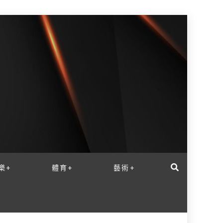
樂+
體育+
藝術+