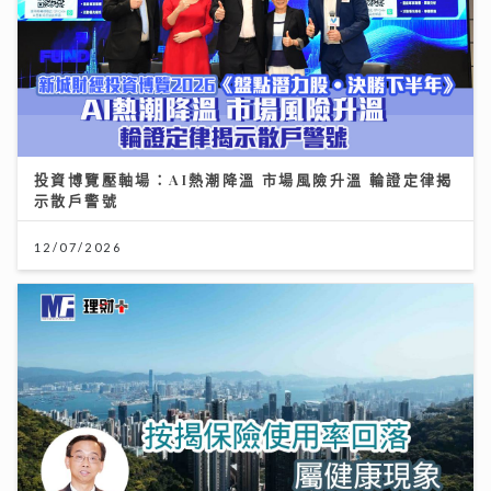
投資博覽壓軸場：AI熱潮降溫 市場風險升溫 輪證定律揭
示散戶警號
12/07/2026