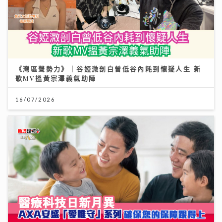
《灣區聲勢力》｜谷婭溦剖白曾低谷內耗到懷疑人生 新
歌MV搵黃宗澤義氣助陣
16/07/2026