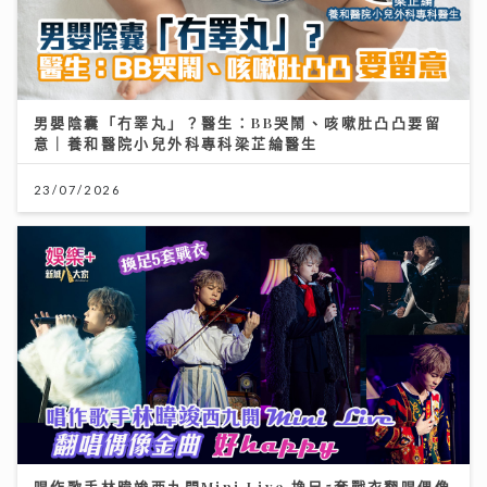
男嬰陰囊「冇睪丸」？醫生：BB哭鬧、咳嗽肚凸凸要留
意｜養和醫院小兒外科專科梁芷綸醫生
23/07/2026
唱作歌手林暐竣西九開Mini Live 換足5套戰衣翻唱偶像