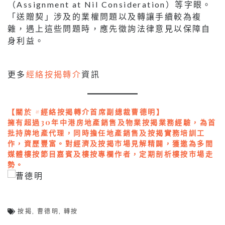
（Assignment at Nil Consideration）等字眼。
「送贈契」涉及的業權問題以及轉讓手續較為複
雜，遇上這些問題時，應先徵詢法律意見以保障自
身利益。
更多
經絡按揭轉介
資訊
【關於 #經絡按揭轉介首席副總裁曹德明】
擁有超過30年中港房地產銷售及物業按揭業務經驗，為首
批持牌地產代理，同時擔任地產銷售及按揭實務培訓工
作，資歷豐富。對經濟及按揭市場見解精闢，獲邀為多間
媒體樓按節目嘉賓及樓按專欄作者，定期剖析樓按市場走
勢。
按揭
,
曹德明
,
轉按