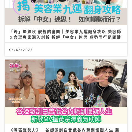
「鋒」繼續吹 靚靚陪審團 | 美容業九運翻身攻略 美容師
ｘ命理專家深入剖析 拆解「中女」迷思 順勢而行是關鍵
06/08/2026
《灣區聲勢力》｜谷婭溦剖白曾低谷內耗到懷疑人生 新