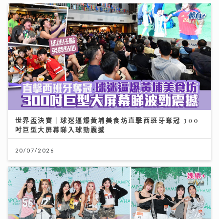
世界盃決賽｜球迷逼爆黃埔美食坊直擊西班牙奪冠 300
吋巨型大屏幕睇入球勁震撼
20/07/2026