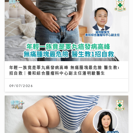
年輕一族竟是睪丸癌發病高峰 無痛腫塊最危險 醫生教1
招自救｜養和綜合腫瘤科中心副主任潘明駿醫生
09/07/2026