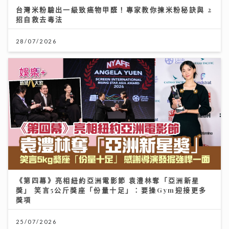
台灣米粉驗出一級致癌物甲醛！專家教你揀米粉秘訣與 2
招自救去毒法
28/07/2026
《第四幕》亮相紐約亞洲電影節 袁澧林奪「亞洲新星
獎」 笑言5公斤獎座「份量十足」：要操Gym迎接更多
獎項
25/07/2026