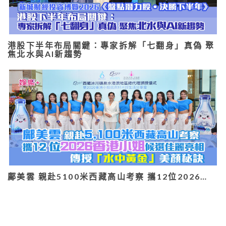
港股下半年布局關鍵：專家拆解「七翻身」真偽 聚
焦北水與AI新趨勢
鄺美雲 親赴5100米西藏高山考察 攜12位2026…