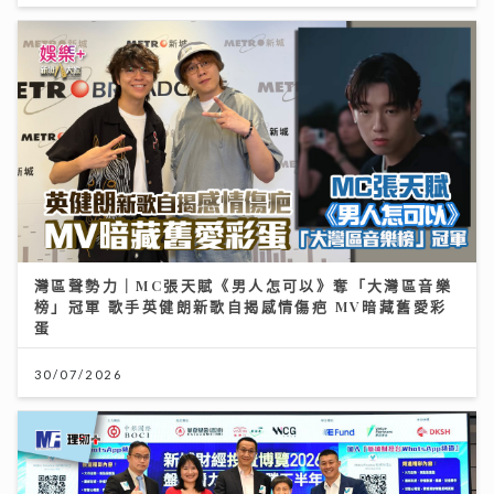
灣區聲勢力｜MC張天賦《男人怎可以》奪「大灣區音樂
榜」冠軍 歌手英健朗新歌自揭感情傷疤 MV暗藏舊愛彩
蛋
30/07/2026