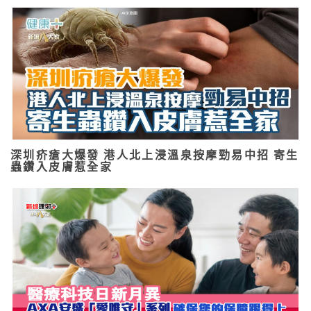
深圳疥瘡大爆發 港人北上浸溫泉按摩勁易中招 寄生
蟲鑽入皮膚惹全家