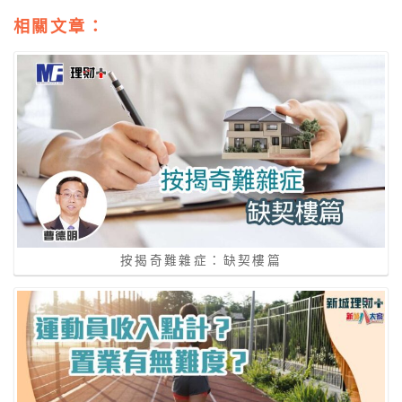
相關文章：
按揭奇難雜症：缺契樓篇