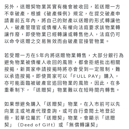
另外，送贈契物業其實有機會被收回，若送贈一方
不幸破產，根據《破產條例》規定，在提交破產申
請書前五年內，將自己的財產以送贈的形式轉讓他
人，破產管理官或債權人有權向法庭要求該物業轉
讓作廢，即使物業已經轉讓或轉售他人，法庭仍可
以命令送贈之交易無效而由破產官接管物業。
若受贈一方在5年内將送贈物業轉售，大部分銀行為
避免物業被債權人收回的風險，都會拒絕批出相關
按揭，新買家申請按揭時將亦會受到一定限制，難
以承造按揭。即使買家可以「FULL PAY」購入，
亦可能面臨被破產官追回物業的風險，因此，在多
重牽制下，「送贈契」物業難以在短時間内轉售。
如果想避免購入「送贈契」物業，在入市前可以先
向業主或地產代理查詢，或可自行查閱土地登記
冊，若單位屬於「送贈契」物業，會顯示「送贈
契」（Deed of Gift）或「無償轉讓契」