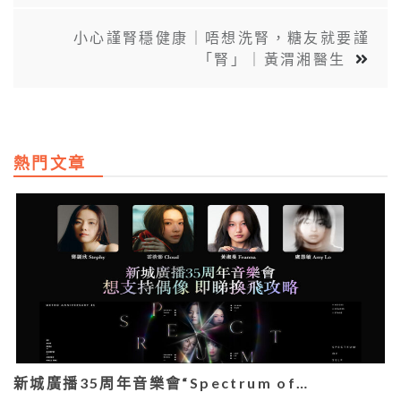
小心謹腎穩健康｜唔想洗腎，糖友就要謹
「腎」｜黃渭湘醫生
熱門文章
新城廣播35周年音樂會“Spectrum of…