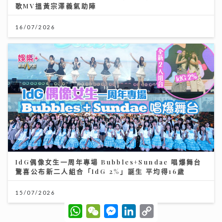
歌MV搵黃宗澤義氣助陣
16/07/2026
IdG偶像女生一周年專場 Bubbles+Sundae 唱爆舞台
驚喜公布新二人組合「IdG 2%」誕生 平均得16歲
15/07/2026
W
W
M
L
C
h
e
e
i
o