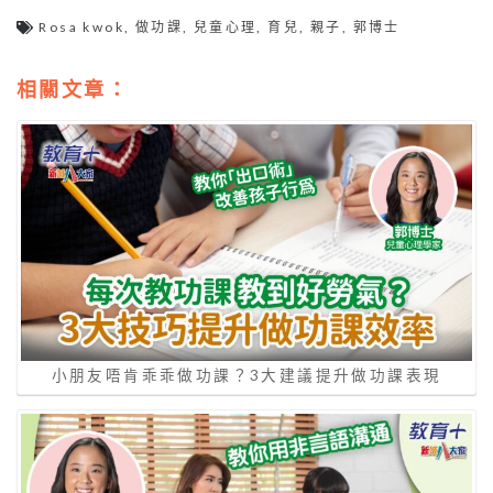
Rosa kwok
,
做功課
,
兒童心理
,
育兒
,
親子
,
郭博士
相關文章：
小朋友唔肯乖乖做功課？3大建議提升做功課表現