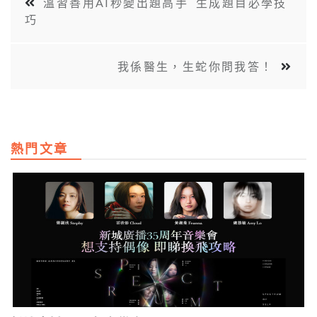
溫習善用AI秒變出題高手 生成題目必學技
巧
我係醫生，生蛇你問我答！
熱門文章