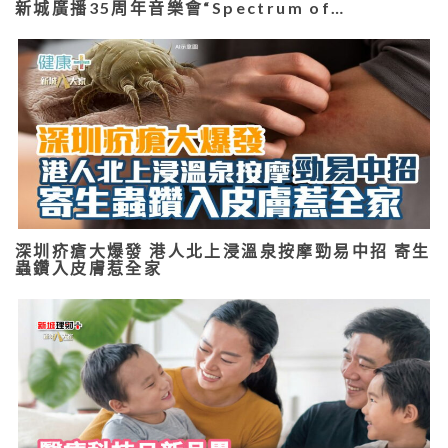
新城廣播35周年音樂會“Spectrum of…
深圳疥瘡大爆發 港人北上浸溫泉按摩勁易中招 寄生
蟲鑽入皮膚惹全家