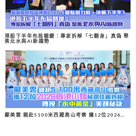
港股下半年布局關鍵：專家拆解「七翻身」真偽 聚
焦北水與AI新趨勢
鄺美雲 親赴5100米西藏高山考察 攜12位2026…