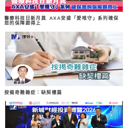
醫療科技日新月異 AXA安盛「愛唯守」系列確保
您的保障跟得上
按揭奇難雜症：缺契樓篇