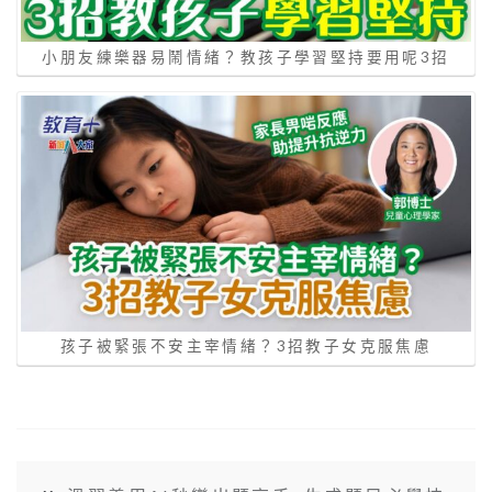
小朋友練樂器易鬧情緒？教孩子學習堅持要用呢3招
孩子被緊張不安主宰情緒？3招教子女克服焦慮