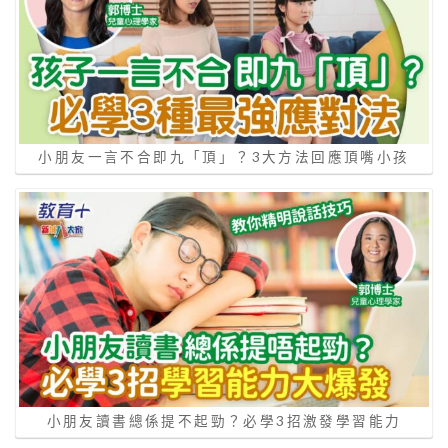
小朋友一言不合即九「頂」？3大方法回應頂嘴小孩
小朋友讀書總係提不起勁？必學3招激發學習能力