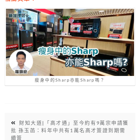
瘦身中的Sharp亦能Sharp嗎？
財知大道|「高才通」至今約有9萬宗申請獲
批 孫玉菡：料年中共有1萬名高才簽證到期需
續簽