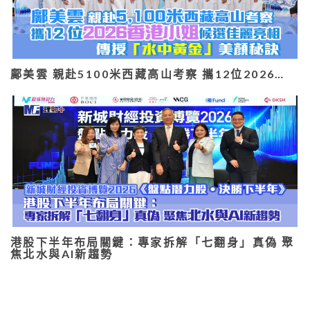
鄺美雲 親赴5100米西藏高山考察 攜12位2026…
港股下半年布局關鍵：專家拆解「七翻身」真偽 聚
焦北水與AI新趨勢