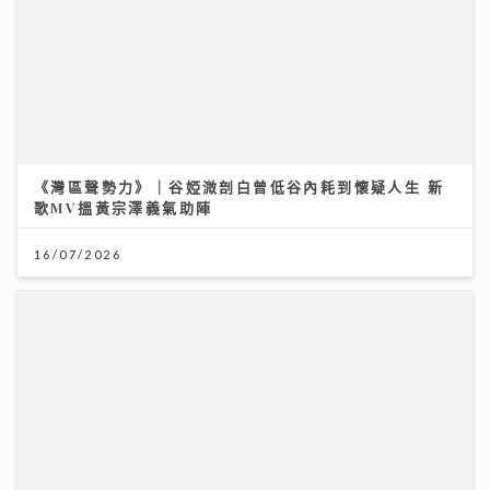
《灣區聲勢力》｜谷婭溦剖白曾低谷內耗到懷疑人生 新
歌MV搵黃宗澤義氣助陣
16/07/2026