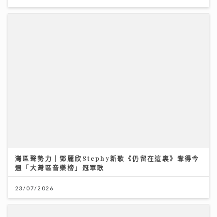
灣區聲勢力｜鄧麗欣Stephy新歌《仍留在這裏》奪得今
週「大灣區音樂榜」冠軍歌
23/07/2026