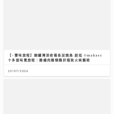
【#豐味旅程】銅鑼灣深夜備長炭燒鳥 超抵 Omakase
十多道味覺旅程：雞蠔肉雞頸雞肝極致火候藝術
23/07/2026