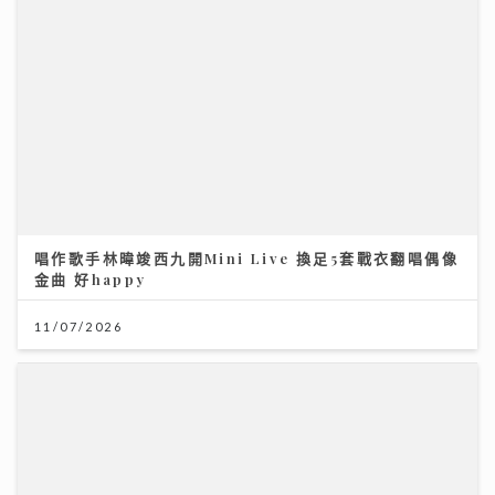
唱作歌手林暐竣西九開Mini Live 換足5套戰衣翻唱偶像
金曲 好happy
11/07/2026