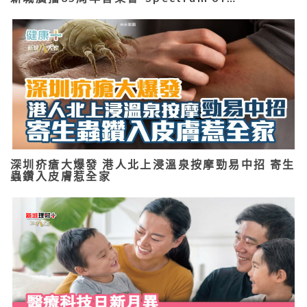
深圳疥瘡大爆發 港人北上浸溫泉按摩勁易中招 寄生
蟲鑽入皮膚惹全家