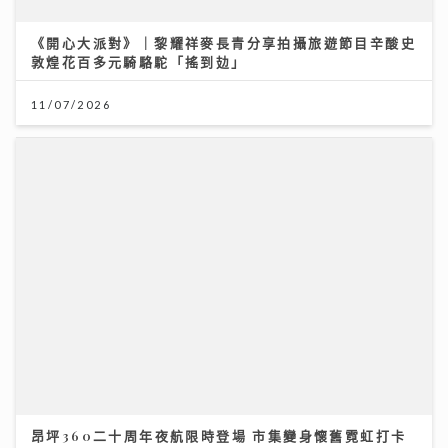
《開心大派對》｜黎耀祥麥長青分享拍攝旅遊節目辛酸史
敦煌花百多元騎駱駝「搖到攰」
11/07/2026
昂坪360二十周年夜航限時登場 市集變身懷舊霓虹打卡