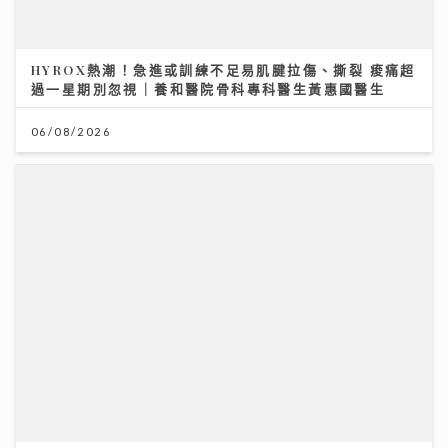
HYROX熱潮！急進或訓練不足易肌腱拉傷、撕裂 痠痛超
過一星期別忽視｜養和醫院骨科專科醫生黃惠國醫生
06/08/2026