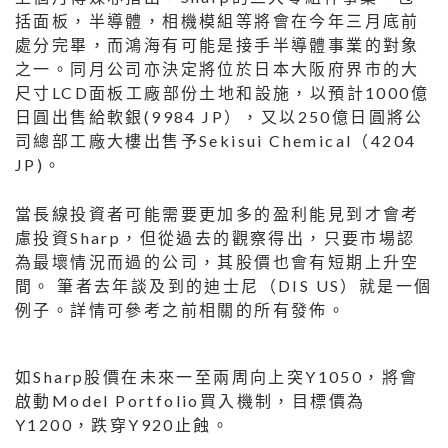
括面板，半導體，相機模組等將會在今年三月底前
處分完畢，而鴻海有可能是接手半導體事業的對象
之一。同月公司亦決定將位於日本大阪府界市的大
尺寸LCD面板工廠部份土地和設施，以預計1000億
日圓出售給軟銀(9984 JP），又以250億日圓將公
司總部工廠大樓出售予Sekisui Chemical（4204
JP)。
當長線投資者可能需要更加多的盈利能見到才會考
慮投資Sharp，但從過去的觀察得出，只要市場認
為最壞情況而過的公司，其股價也會有短期上升空
間。 筆者去年談及到的迪士尼（DIS US）就是一個
例子。詳情可參考之前相關的所有發佈。
如Sharp股價在未來一至兩周向上突Y1050，將會
啟動Model Portfolio買入機制，目標價為
Y1200，跌穿Y920止蝕。