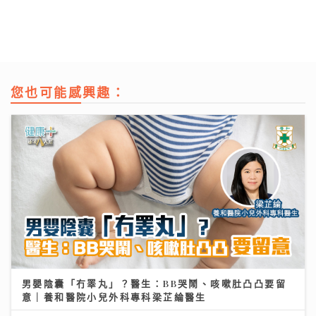
您也可能感興趣：
男嬰陰囊「冇睪丸」？醫生：BB哭鬧、咳嗽肚凸凸要留
意｜養和醫院小兒外科專科梁芷綸醫生