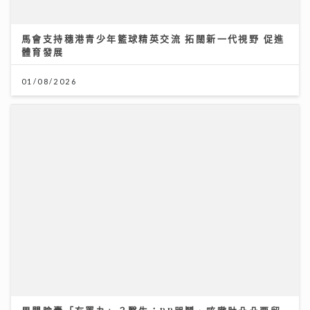
男嬰陰囊「冇睪丸」？醫生：BB哭鬧、咳嗽肚凸凸要留
意｜養和醫院小兒外科專科梁芷綸醫生
23/07/2026