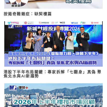
按揭奇難雜症：缺契樓篇
港股下半年布局關鍵：專家拆解「七翻身」真偽 聚
焦北水與AI新趨勢