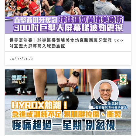
世界盃決賽｜球迷逼爆黃埔美食坊直擊西班牙奪冠 300
吋巨型大屏幕睇入球勁震撼
20/07/2026