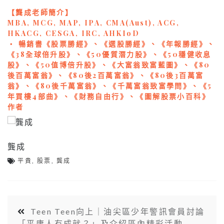
【龔成老師簡介】
MBA, MCG, MAP, IPA, CMA(Aust), ACG,
HKACG, CESGA, IRC, AHKIoD
‧ 暢銷書《股票勝經》、《選股勝經》、《年報勝經》、
《38全球倍升股》、《50優質潛力股》、《50穩健收息
股》、《50值博倍升股》、《大富翁致富藍圖》、《80
後百萬富翁》、《80後2百萬富翁》、《80後3百萬富
翁》、《80後千萬富翁》、《千萬富翁致富學問》、《5
年買樓4部曲》、《財務自由行》、《圖解股票小百科》
作者
龔成
平貴
,
股票
,
龔成
Teen Teen向上｜油尖區少年警訊會員討論
「平庸人有成就？」及介紹區內精彩活動