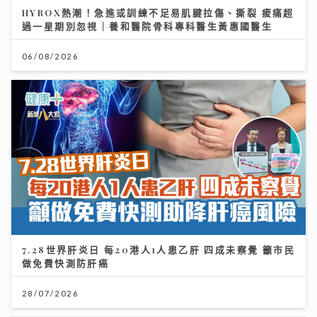
HYROX熱潮！急進或訓練不足易肌腱拉傷、撕裂 痠痛超
過一星期別忽視｜養和醫院骨科專科醫生黃惠國醫生
06/08/2026
7.28世界肝炎日 每20港人1人患乙肝 四成未察覺 籲市民
做免費快測防肝癌
28/07/2026