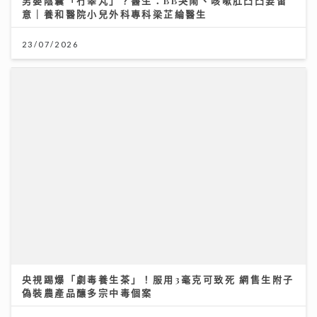
央視踢爆「劇毒養生茶」！服用3毫克可致死 網售生附子
偽裝農產品釀多宗中毒個案
30/07/2026
關節痛背後真相：可能不是勞損 而是免疫系統在攻擊自