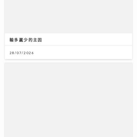
輸多贏少的主因
28/07/2026
馬會支持穗港青少年籃球精英交流 拓闊新一代視野 促進
體育發展
01/08/2026