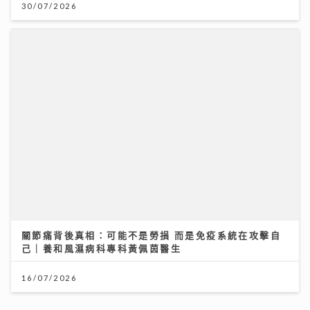
己｜養和風濕病科專科黃佩茵醫生
16/07/2026
大暑熱到忟 身心勁易「中暑」兩款湯水即消暑 零廚藝都
煲到
23/07/2026