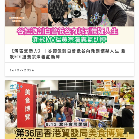
《灣區聲勢力》｜谷婭溦剖白曾低谷內耗到懷疑人生 新
歌MV搵黃宗澤義氣助陣
16/07/2026