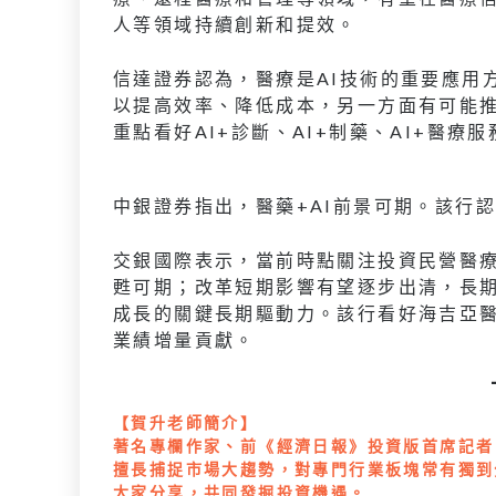
人等領域持續創新和提效。
信達證券認為，醫療是AI技術的重要應用
以提高效率、降低成本，另一方面有可能
重點看好AI+診斷、AI+制藥、AI+醫療
中銀證券指出，醫藥+AI前景可期。該行
交銀國際表示，當前時點關注投資民營醫
甦可期；改革短期影響有望逐步出清，長
成長的關鍵長期驅動力。該行看好海吉亞
業績增量貢獻。
【賀升老師簡介】
著名專欄作家、前《經濟日報》投資版首席記者
擅長捕捉市場大趨勢，對專門行業板塊常有獨到
大家分享，共同發掘投資機遇。