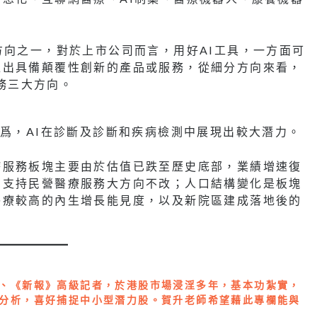
方向之一，對於上市公司而言，用好AI工具，一方面可
推出具備顛覆性創新的產品或服務，從細分方向來看，
服務三大方向。
認爲，AI在診斷及診斷和疾病檢測中展現出較大潛力。
療服務板塊主要由於估值已跌至歷史底部，業績增速復
期支持民營醫療服務大方向不改；人口結構變化是板塊
醫療較高的內生增長能見度，以及新院區建成落地後的
、《新報》高級記者，於港股市場浸淫多年，基本功紮實，
分析，喜好捕捉中小型潛力股。賀升老師希望藉此專欄能與