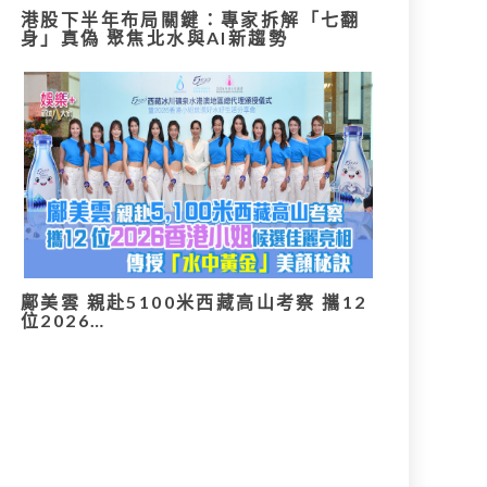
港股下半年布局關鍵：專家拆解「七翻
身」真偽 聚焦北水與AI新趨勢
鄺美雲 親赴5100米西藏高山考察 攜12
位2026…