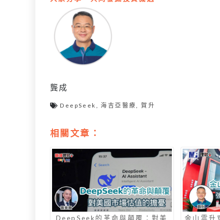
龔成
DeepSeek
,
海吉亞醫療
,
賀升
相關文章：
DeepSeek的革命與顛覆：對美
金山雲升