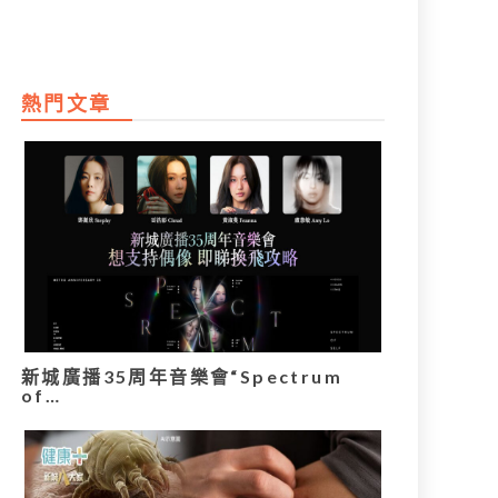
熱門文章
新城廣播35周年音樂會“Spectrum
of…