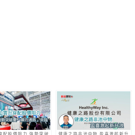
穿配股價阻力 強勢突破
健康之路非池中物 盈喜激起新升