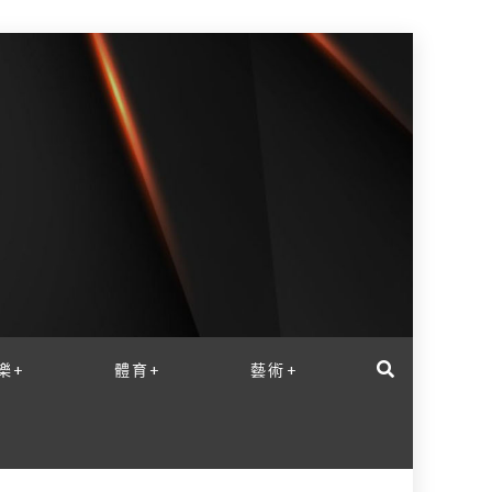
樂+
體育+
藝術+