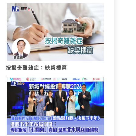
按揭奇難雜症：缺契樓篇