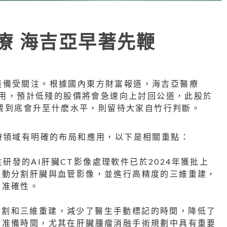
I醫療 海吉亞早著先鞭
療賽道備受關注。根據國內東方財富報道，海吉亞醫療
和應用，預計低殘的股價將會急速向上討回公道，此股於
股偎到底會升至什麽水平，則留待大家自竹行判斷。
療領域有明確的布局和應用，以下是相關重點：
自主研發的AI肝臟CT影像處理軟件已於2024年獲批上
自動分割肝臟與血管影像，並進行高精度的三維重建，
和准確性。
自動分割和三維重建，減少了醫生手動標記的時間，降低了
前准備時間，尤其在肝臟腫瘤消融手術規劃中具有重要