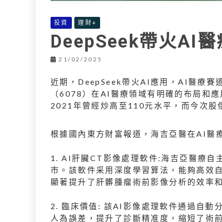
投資
理財+
DeepSeek帶火A
21/02/2025
近期，DeepSeek帶火AI應用，AI醫
（6078）在AI醫療領域有明確的布局
2021年曾經炒高至110元水平，而今次
根據國內東方財富報道，海吉亞醫在AI醫
1. AI肝臟CT影像處理軟件:海吉亞醫療
市。該軟件采用深度學習算法，能夠高效
顯著提升了肝髒腫瘤術前影像分析的效率
2. 臨床價值: 該AI影像處理軟件通過
人為誤差，提升了診斷精准度，縮短了術