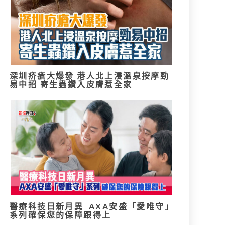
深圳疥瘡大爆發 港人北上浸溫泉按摩勁
易中招 寄生蟲鑽入皮膚惹全家
醫療科技日新月異 AXA安盛「愛唯守」
系列確保您的保障跟得上