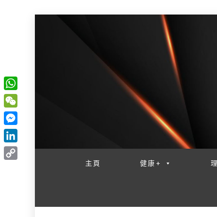
W
一網睇盡 八家大成
h
W
a
e
M
t
C
e
L
s
h
s
i
主頁
健康+
A
C
a
s
n
p
o
t
e
k
p
p
n
e
y
g
d