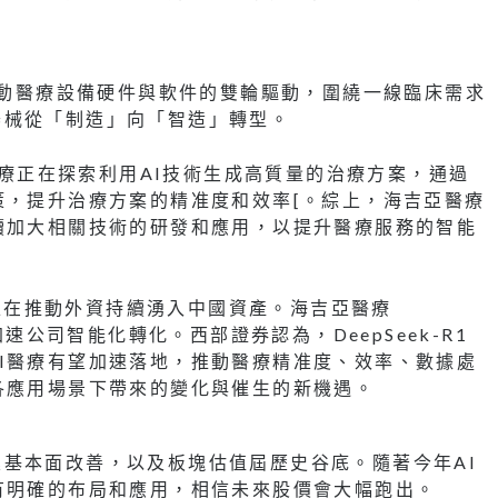
步推動醫療設備硬件與軟件的雙輪驅動，圍繞一線臨床需求
器械從「制造」向「智造」轉型。
亞醫療正在探索利用AI技術生成高質量的治療方案，通過
策，提升治療方案的精准度和效率[。綜上，海吉亞醫療
續加大相關技術的研發和應用，以提升醫療服務的智能
突破正在推動外資持續湧入中國資產。海吉亞醫療
加速公司智能化轉化。西部證券認為，DeepSeek-R1
I醫療有望加速落地，推動醫療精准度、效率、數據處
各應用場景下帶來的變化與催生的新機遇。
基本面改善，以及板塊估值屆歷史谷底。隨著今年AI
有明確的布局和應用，相信未來股價會大幅跑出。