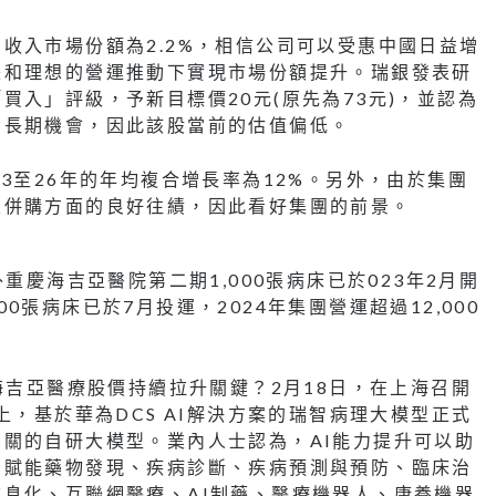
收入市場份額為2.2%，相信公司可以受惠中國日益增
張和理想的營運推動下實現市場份額提升。瑞銀發表研
入」評級，予新目標價20元(原先為73元)，並認為
的長期機會，因此該股當前的估值偏低。
3至26年的年均複合增長率為12%。另外，由於集團
及併購方面的良好往績，因此看好集團的前景。
重慶海吉亞醫院第二期1,000張病床已於023年2月開
張病床已於7月投運，2024年集團營運超過12,000
海吉亞醫療股價持續拉升關鍵？2月18日，在上海召開
上，基於華為DCS AI解決方案的瑞智病理大模型正式
關的自研大模型。業內人士認為，AI能力提升可以助
，賦能藥物發現、疾病診斷、疾病預測與預防、臨床治
息化、互聯網醫療、AI制藥、醫療機器人、康養機器