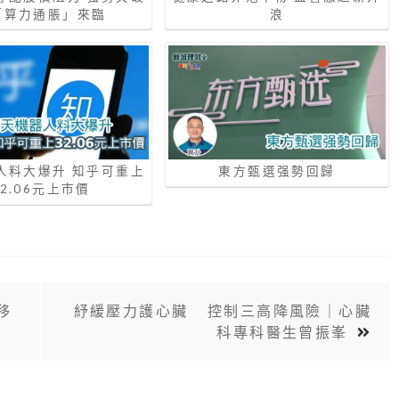
「算力通脹」來臨
浪
人料大爆升 知乎可重上
東方甄選强勢回歸
32.06元上市價
移
紓緩壓力護心臟 控制三高降風險｜心臟
科專科醫生曾振峯