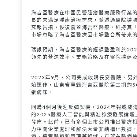
海吉亞醫療在中國民營腫瘤醫療服務行業的
長的未滿足腫瘤治療需求，並透過醫院擴
究報告指，恢復覆蓋海吉亞醫療，維持其「買
市場忽略了海吉亞醫療因市場整合所帶來
瑞銀預期，海吉亞醫療的經調整盈利於202
領先的營運效率、業務策略及在醫院擴建
2023年9月，公司完成收購長安醫院，另外
始運作，山東省單縣海吉亞醫院第二期約500
張病床。
回購4個月後迎反彈契機，2024年報或成
的2025醫療人工智能與精准診療發展論壇
發佈。此前，已有多個上市公司推出醫療相
力相關企業處理和解決大量非結構化數據
療、遠程醫療和管理等領域，有望在醫療信