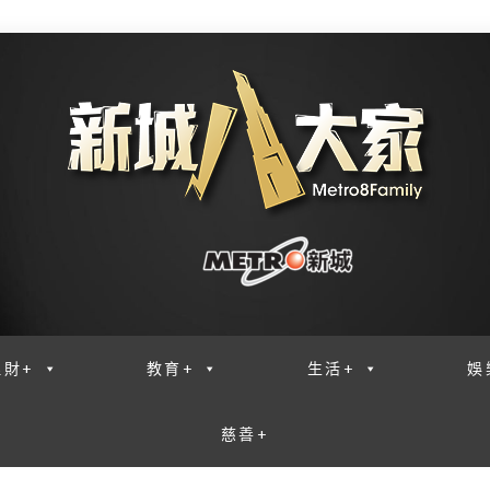
理財+
教育+
生活+
娛
慈善+