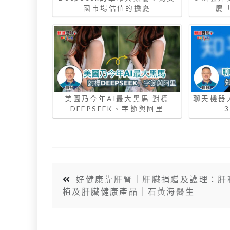
國市場估值的擔憂
慶
美圖乃今年AI最大黑馬 對標
聊天機器
DEEPSEEK、字節與阿里
好健康靠肝腎｜肝臟捐贈及護理：肝
植及肝臟健康產品｜石黃海醫生