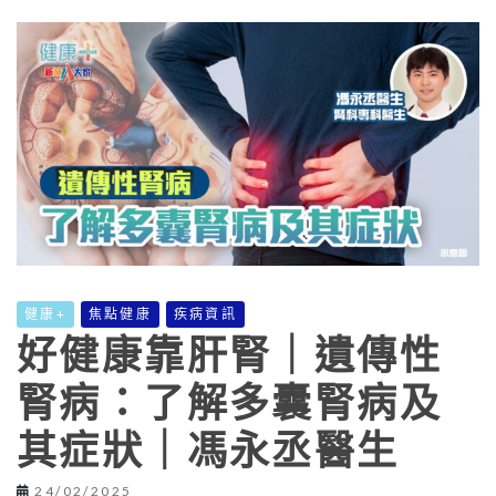
健康+
焦點健康
疾病資訊
好健康靠肝腎｜遺傳性
腎病：了解多囊腎病及
其症狀｜馮永丞醫生
24/02/2025