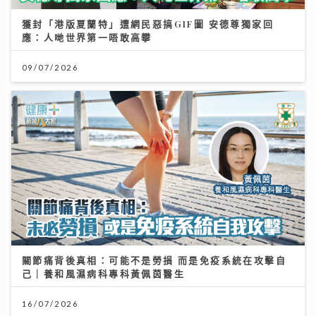
獲封「港版夏蘭特」遭網民惡搞GIF圖 安德尊獨家回
應：人哋世界第一唔敢高攀
09/07/2026
關節痛背後真相：可能不是勞損 而是免疫系統在攻擊自
己｜養和風濕病科專科黃佩茵醫生
16/07/2026