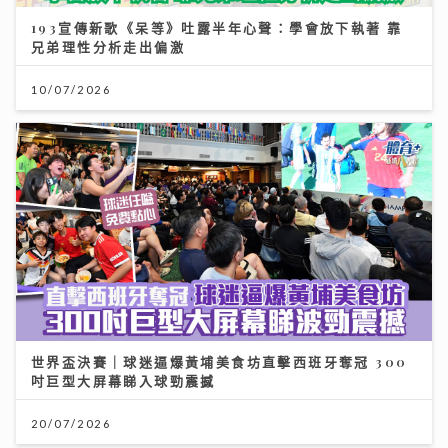
193宣傳新歌《呆等》吐露半年心聲：學會放下執著 靠
兄弟理性分析走出偏激
10/07/2026
世界盃決賽｜球迷逼爆黃埔美食坊直擊西班牙奪冠 300
吋巨型大屏幕睇入球勁震撼
20/07/2026