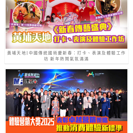
黃埔天地|中國傳統國術慶新春：打卡、表演及體驗工作
坊 新年熱鬧氣氛滿滿