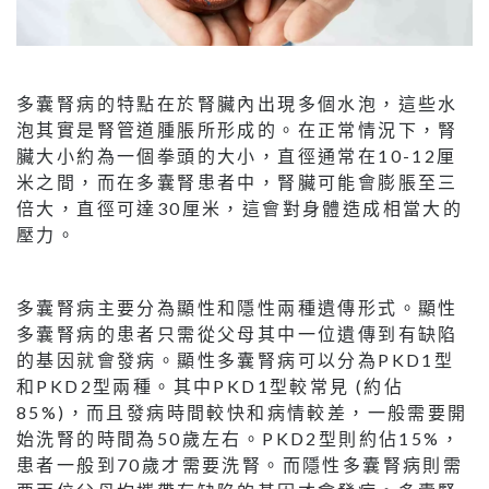
多囊腎病的特點在於腎臟內出現多個水泡，這些水
泡其實是腎管道腫脹所形成的。在正常情況下，腎
臟大小約為一個拳頭的大小，直徑通常在10-12厘
米之間，而在多囊腎患者中，腎臟可能會膨脹至三
倍大，直徑可達30厘米，這會對身體造成相當大的
壓力。
多囊腎病主要分為顯性和隱性兩種遺傳形式。顯性
多囊腎病的患者只需從父母其中一位遺傳到有缺陷
的基因就會發病。顯性多囊腎病可以分為PKD1型
和PKD2型兩種。其中PKD1型較常見 (約佔
85%)，而且發病時間較快和病情較差，一般需要開
始洗腎的時間為50歲左右。PKD2型則約佔15%，
患者一般到70歲才需要洗腎。而隱性多囊腎病則需