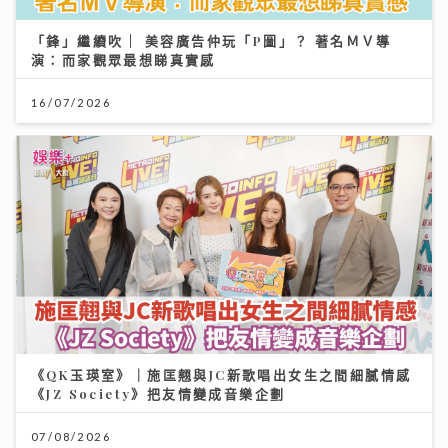
「鋒」繼續吹 | 美容廣告仲玩「P圖」？ 著名ＭＶ導
演：而家觀眾最想睇真實感
16/07/2026
《QK玉瑛室》｜施匡翹與JC新歌唱出女生之間細膩情感
《JZ Society》把友情變成音樂企劃
07/08/2026