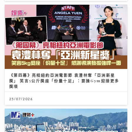
《第四幕》亮相紐約亞洲電影節 袁澧林奪「亞洲新星
獎」 笑言5公斤獎座「份量十足」：要操Gym迎接更多
獎項
25/07/2026