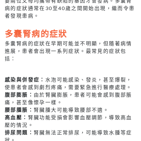
要兩位父母均攜帶有缺陷的基因才會發病。多囊腎
病的症狀通常在30至40歲之間開始出現，繼而令患
者發現患病。
多囊腎病的症狀
多囊腎病的症狀在早期可能並不明顯，但隨著病情
進展，患者會出現一系列症狀。最常見的症狀包
括：
感染與併發症：
水泡可能感染、發炎，甚至爆裂，
使患者會感到劇烈疼痛，需要緊急進行醫療處理。
腹部膨脹：
由於腎臟膨脹，患者可能會感到腹部脹
痛，甚至像懷孕一樣。
腰部腫脹：
腎臟腫大可能導致腰部不適。
高血壓：
腎臟功能受損會影響血壓調節，導致高血
壓的情況。
排尿問題：
腎臟無法正常排尿，可能導致水腫等症
狀。