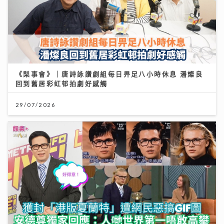
《梨事會》｜唐詩詠讚劇組每日畀足八小時休息 潘燦良
回到舊居彩虹邨拍劇好感觸
29/07/2026