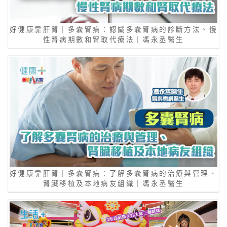
好健康靠肝腎｜多囊腎病：認識多囊腎病的診斷方法、慢
性腎病期數和腎取代療法｜馮永丞醫生
好健康靠肝腎｜多囊腎病：了解多囊腎病的治療與管理、
腎臟移植及本地病友組織｜馮永丞醫生