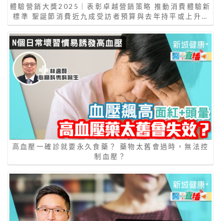
體驗營銷大獎2025｜表彰卓越營銷策略 推動消費體驗新
標準 聖誕節消費近九成受訪者預算與去年持平或上升…
高血壓一確診就要永久食藥？ 藥物太舊會過時，無法控
制血壓？