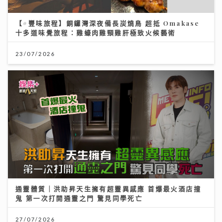
【#豐味旅程】銅鑼灣深夜備長炭燒鳥 超抵 Omakase
十多道味覺旅程：雞蠔肉雞頸雞肝極致火候藝術
23/07/2026
通靈體質｜洪助昇天生擁有超靈異感應 首爆最火酒店撞
鬼 第一次打開通靈之門 驚見同學死亡
27/07/2026