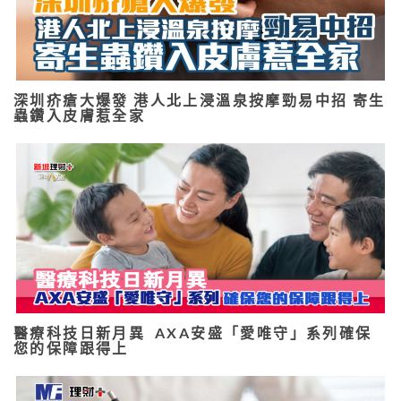
深圳疥瘡大爆發 港人北上浸溫泉按摩勁易中招 寄生
蟲鑽入皮膚惹全家
醫療科技日新月異 AXA安盛「愛唯守」系列確保
您的保障跟得上