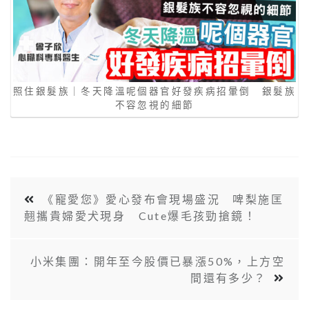
照住銀髮族｜冬天降溫呢個器官好發疾病招暈倒 銀髮族
不容忽視的細節
《寵愛您》愛心發布會現場盛況 啤梨施匡
翹攜貴婦愛犬現身 Cute爆毛孩勁搶鏡！
小米集團：開年至今股價已暴漲50%，上方空
間還有多少？