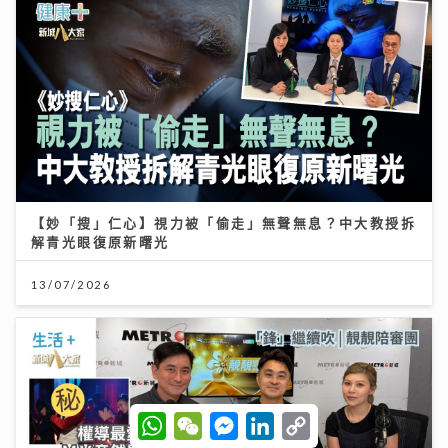
【妙「搜」仁心】視力被「偷走」無聲無息？中大教授拆
解青光眼復原新曙光
13/07/2026
W
W
M
L
C
h
e
e
i
o