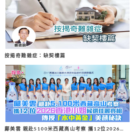
按揭奇難雜症：缺契樓篇
鄺美雲 親赴5100米西藏高山考察 攜12位2026…