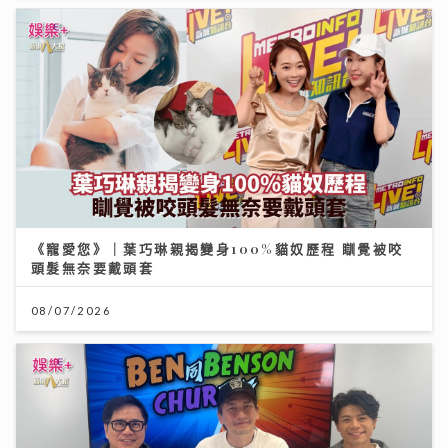
《寵愛您》｜葉巧琳親揭變身100%貓奴歷程 瞓覺被咬
頭髮無奈要戴頭套
08/07/2026