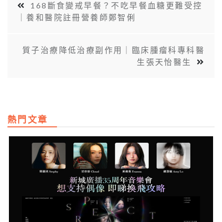
168斷食變戒早餐？不吃早餐血糖更難受控
｜養和醫院註冊營養師鄭智俐
質子治療降低治療副作用｜臨床腫瘤科專科醫
生張天怡醫生
熱門文章