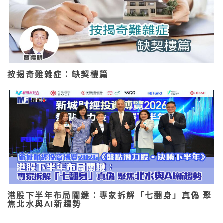
按揭奇難雜症：缺契樓篇
港股下半年布局關鍵：專家拆解「七翻身」真偽 聚
焦北水與AI新趨勢