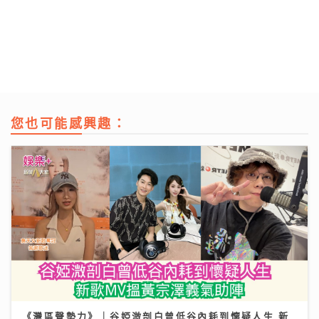
您也可能感興趣：
《灣區聲勢力》｜谷婭溦剖白曾低谷內耗到懷疑人生 新