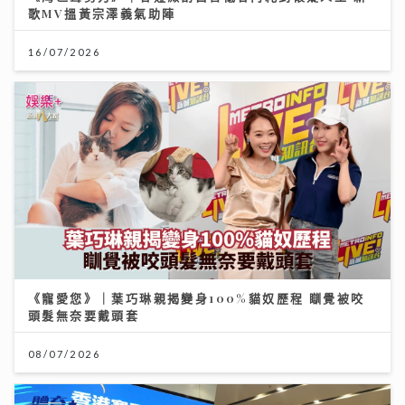
歌MV搵黃宗澤義氣助陣
16/07/2026
《寵愛您》｜葉巧琳親揭變身100%貓奴歷程 瞓覺被咬
頭髮無奈要戴頭套
08/07/2026