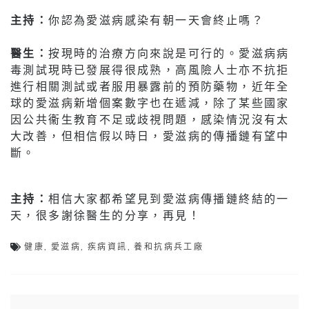
主持：
你認為愛滋病感染有朝一天會終止嗎？
醫生：
按現時的治療方向來說是可行的。愛滋病病
毒測試現時已發展得很成熟，高風險人士亦不抗拒
進行相關測試或者服用暴露前的預防藥物，近年全
球的愛滋病新增個案數字也在遞減，除了某些國家
因公共衞生教育不足或歧視問題，感染情況沒有太
大改善，但相信假以時日，愛滋病的傳播鏈有望中
斷。
主持：
相信大家都希望見到愛滋病傳播鏈終結的一
天，很多謝徐醫生的分享，再見！
健康
,
愛滋病
,
疾病資訊
,
養和抗病兵工廠