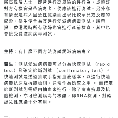
屬高風險人士，即曾進行高風險的性行為，或懷疑
對方有機會是帶病毒者，便應該進行測試。另外亦
有情況是病人因急性感染而出現比較罕見或反覆的
感染，醫生便會為其進行愛滋病病毒測試。順帶一
提，香港現時所有孕婦也會進行產前檢查，其中也
會接受愛滋病病毒測試。
主持：
有什麼不同方法測試愛滋病病毒？
醫生：
測試愛滋病病毒可以分為快速測試 （rapid
test）及確定診斷測試 （confirmatory test）。
快速測試是透過抽取手指頭血液樣本，以進行快速
病毒抗原及抗體檢測，通常作為篩查之用 。 而確定
診斷測試則需經由抽血來進行，除了病毒抗原及抗
體檢測，亦可檢測病毒的核酸，即RNA檢測，對確
認急性感染十分有用。