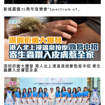
新城廣播35周年音樂會“Spectrum of…
深圳疥瘡大爆發 港人北上浸溫泉按摩勁易中招 寄生
蟲鑽入皮膚惹全家