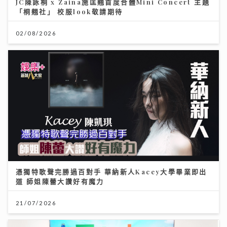
JC陳詠桐 x Zaina施匡翹首度合體Mini Concert 主題
「桐翹社」 校服look敬請期待
02/08/2026
憑獨特歌聲完勝過百對手 華納新人Kacey大學畢業即出
道 師姐陳蕾大讚好有魔力
21/07/2026