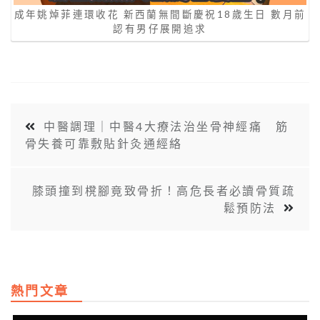
成年姚焯菲連環收花 新西蘭無間斷慶祝18歲生日 數月前
認有男仔展開追求
中醫調理｜中醫4大療法治坐骨神經痛 筋
骨失養可靠敷貼針灸通經絡
膝頭撞到櫈腳竟致骨折！高危長者必讀骨質疏
鬆預防法
熱門文章