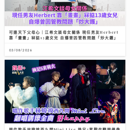
可連天下父母心｜江希文談母女關係 現任男友Herbert
靠「畫畫」冧掂13歲女兒 自爆曾因管教問題「炒大鑊」
03/08/2026
唱作歌手林暐竣西九開Mini Live 換足5套戰衣翻唱偶像