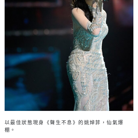
以最佳狀態現身《聲生不息》的姚焯菲，仙氣爆
棚。