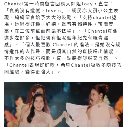
Chantel第一時間留言回應大師姐Joey，直言：
「真的沒有遺憾，love u」，網民亦大讚小公主表
現，紛紛留言給予大大的鼓勵，「支持chantel返
場，她唱得好穩，好聽，聲音有獨特性，辨識度
高，在三位前輩面前毫不怯場」、「Chantel真係
進步左好多，佢把聲有佢呢個年紀先有嘅青澀
感」、「個人最喜歡 Chantel 的唱法，是她沒有矯
情造作的去作聲，而是順其自然的直接唱出情感，
不作太多的技巧粉飾，這一點聽得舒服又自然」、
「Chantel表現好好呀，希望Chantel吸收多啲技巧
同經驗，變得更強大」。