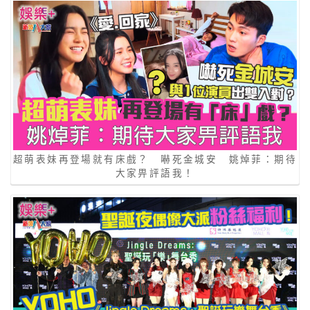
超萌表妹再登場就有床戲？ 嚇死金城安 姚焯菲：期待
大家畀評語我！