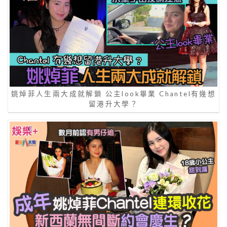
姚焯菲人生兩大成就解鎖 公主look畢業 Chantel有幾想
留港升大學？