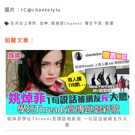
圖片：IC@chantelyiu
在月台上等你
,
女神
,
姚焯菲Chantel
,
聲生不息
,
衛蘭
相關文章：
姚焯菲學玩Threads宣傳跳唱新歌 一句說話被網友斥大
膽