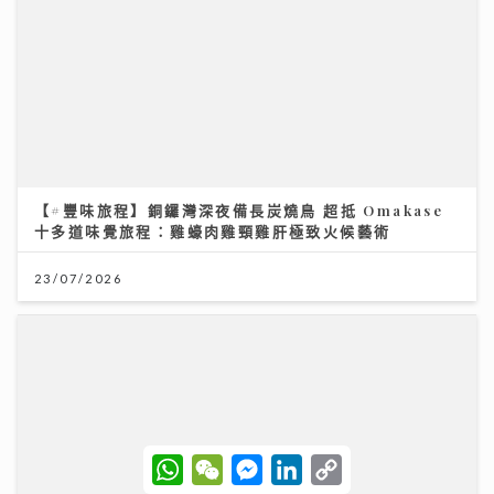
【#豐味旅程】銅鑼灣深夜備長炭燒鳥 超抵 Omakase
十多道味覺旅程：雞蠔肉雞頸雞肝極致火候藝術
23/07/2026
W
W
M
L
C
h
e
e
i
o