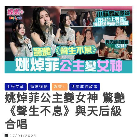
上榜文章
勁爆娛樂
娛樂+
明星成長故事
姚焯菲公主變女神 驚艷
《聲生不息》與天后級
合唱
27/01/2025