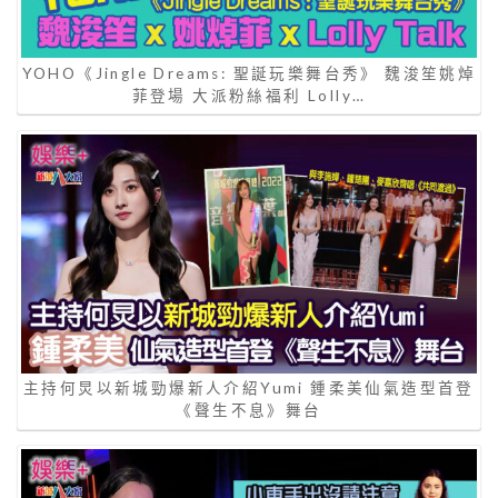
YOHO《Jingle Dreams: 聖誕玩樂舞台秀》 魏浚笙姚焯
菲登場 大派粉絲福利 Lolly…
主持何炅以新城勁爆新人介紹Yumi 鍾柔美仙氣造型首登
《聲生不息》舞台