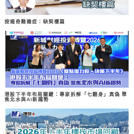
按揭奇難雜症：缺契樓篇
港股下半年布局關鍵：專家拆解「七翻身」真偽 聚
焦北水與AI新趨勢