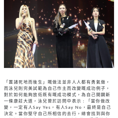
「置諸死地而後生」嘅做法並非人人都有勇氣做，
而泳兒則完美試範為自己作主而改變嘅成功例子，
對於如何能夠放低既有嘅成功模式，為自己開闢新
一條康莊大道，泳兒曾於訪問中表示 : 「當你做改
變，一定有人Say Yes，有人Say No，最終是自己
決定。當你堅守自己所相信的去行，總會找到與你