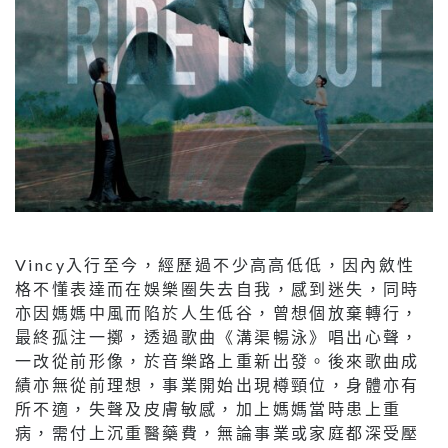
Vincy入行至今，經歷過不少高高低低，因內斂性
格不懂表達而在娛樂圈失去自我，感到迷失，同時
亦因媽媽中風而陷於人生低谷，曾想個放棄轉行，
最終孤注一擲，透過歌曲《溝渠暢泳》唱出心聲，
一改從前形像，於音樂路上重新出發。後來歌曲成
績亦無從前理想，事業開始出現樽頸位，身體亦有
所不適，失聲及皮膚敏感，加上媽媽當時患上重
病，需付上沉重醫藥費，無論事業或家庭都深受壓