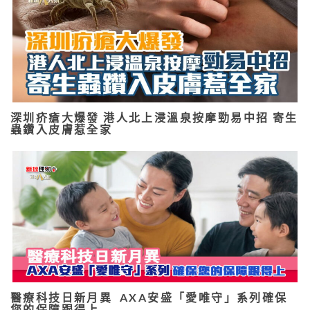
深圳疥瘡大爆發 港人北上浸溫泉按摩勁易中招 寄生
蟲鑽入皮膚惹全家
醫療科技日新月異 AXA安盛「愛唯守」系列確保
您的保障跟得上