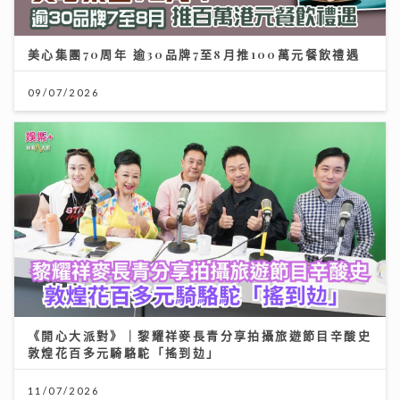
美心集團70周年 逾30品牌7至8月推100萬元餐飲禮遇
09/07/2026
《開心大派對》｜黎耀祥麥長青分享拍攝旅遊節目辛酸史
敦煌花百多元騎駱駝「搖到攰」
11/07/2026