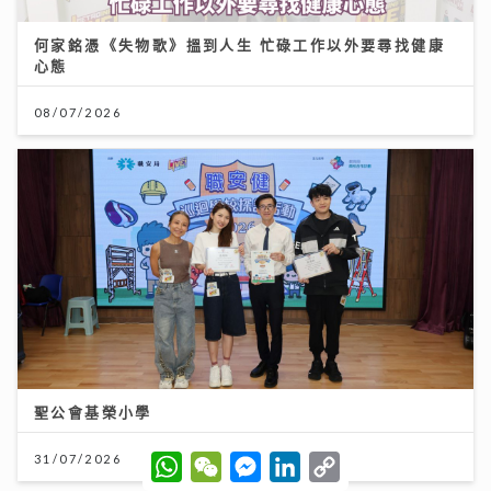
何家銘憑《失物歌》搵到人生 忙碌工作以外要尋找健康
心態
08/07/2026
聖公會基榮小學
W
W
M
L
C
31/07/2026
h
e
e
i
o