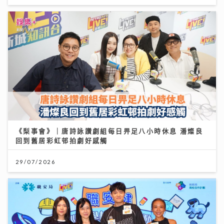
《梨事會》｜唐詩詠讚劇組每日畀足八小時休息 潘燦良
回到舊居彩虹邨拍劇好感觸
29/07/2026