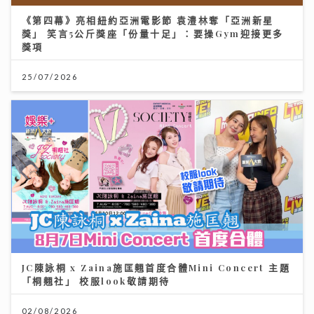
《第四幕》亮相紐約亞洲電影節 袁澧林奪「亞洲新星
獎」 笑言5公斤獎座「份量十足」：要操Gym迎接更多
獎項
25/07/2026
JC陳詠桐 x Zaina施匡翹首度合體Mini Concert 主題
「桐翹社」 校服look敬請期待
02/08/2026