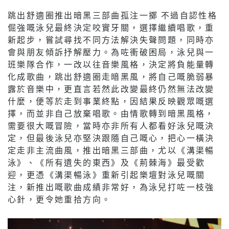
跳出舒適圈推出暗黑三部曲孤注一擲 不過自認性格
倔強嘅泳兒最終決定咬實牙關，選擇繼續唱歌，重
新起步，嘗試尋找不同方法解決失聲問題，同時亦
會與朋友傾訴抒解壓力。為咗衝破困局，泳兒與一
班樂隊合作，一改以往音樂風格，決定將負能量轉
化成歌曲，跳出舒適圈走暗黑風，將自己嘅脆弱暴
露於音樂中，更直言若然此改變最終仍然無法改變
什麼，便等於走到事業終點，因結果反映觀眾嘅選
擇，而並非自己放棄唱歌。由情歌轉到暗黑風格，
需要很大嘅冒險，當時亦非所有人都看好泳兒嘅決
定，但最後泳兒亦堅決跟隨自己嘅心，把心一橫決
定走非主流曲風，推出暗黑三部曲，尤以《溝渠暢
泳》、《所有遺失的東西》及《荊棘海》最受歡
迎，更憑《溝渠暢泳》重新引起樂壇對泳兒嘅關
注，新推出嘅歌曲成績非常好，為泳兒打咗一枝強
心針，更令她重拾方向。