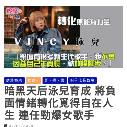
勁爆娛樂
娛樂+
影、視、樂
明星成長故事
暗黑天后泳兒育成 將負
面情緒轉化覓得自在人
生 連任勁爆女歌手
02/01/2025