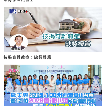
按揭奇難雜症：缺契樓篇