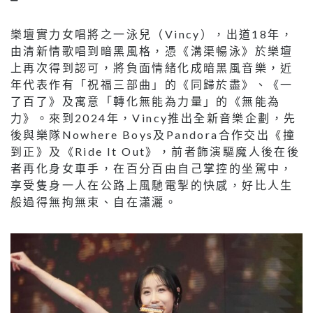
樂壇實力女唱將之一泳兒（Vincy），出道18年，
由清新情歌唱到暗黑風格，憑《溝渠暢泳》於樂壇
上再次得到認可，將負面情緒化成暗黑風音樂，近
年代表作有「祝福三部曲」的《同歸於盡》、《一
了百了》及寓意「轉化無能為力量」的《無能為
力》。來到2024年，Vincy推出全新音樂企劃，先
後與樂隊Nowhere Boys及Pandora合作交出《撞
到正》及《Ride It Out》，前者飾演驅魔人後在後
者再化身女車手，在百分百由自己掌控的坐駕中，
享受隻身一人在公路上風馳電掣的快感，好比人生
般過得無拘無束、自在瀟灑。