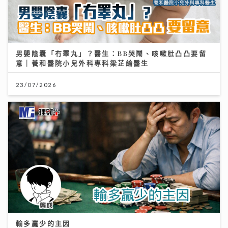
男嬰陰囊「冇睪丸」？醫生：BB哭鬧、咳嗽肚凸凸要留
意｜養和醫院小兒外科專科梁芷綸醫生
23/07/2026
輸多贏少的主因