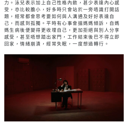
力。泳兒表示加上自己性格內斂，甚少表達內心感
受，亦比較膽小，好多時只會站於一旁唔識打開話
題，經常都會思考要如何與人溝通及好好表達自
己，而感到孤獨。平時有心事會搵媽媽傾訴，自媽
媽生病後便變得更收埋自己，更加拒絕與別人分享
感受，甚至唔想踏出家門，工作結束後巴不得立即
回家，情緒崩潰，經常失眠，一度想過轉行。