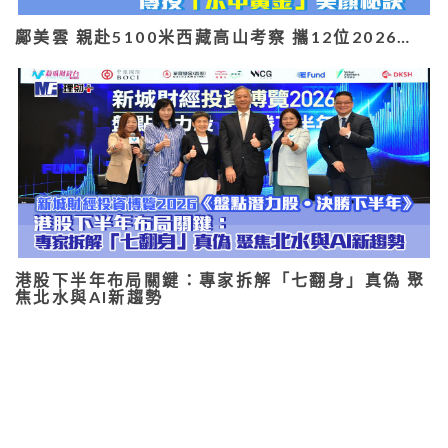
鄺美雲 親赴5100米西藏高山考察 攜12位2026…
港股下半年布局關鍵：專家拆解「七翻身」真偽 聚
焦北水與AI新趨勢