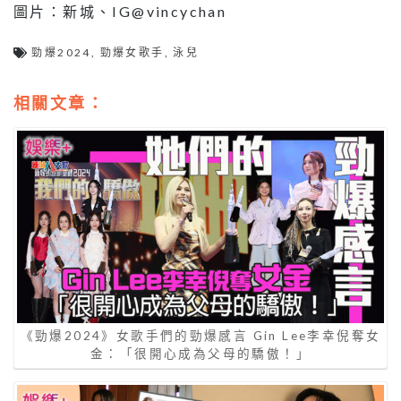
圖片：新城、IG@vincychan
勁爆2024
,
勁爆女歌手
,
泳兒
相關文章：
《勁爆2024》女歌手們的勁爆感言 Gin Lee李幸倪奪女
金：「很開心成為父母的驕傲！」