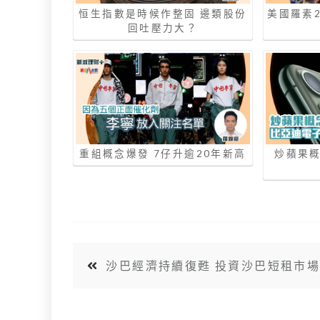
恒生指數是時候作整固 邊類股份
美國羅素
回吐壓力大？
重組概念爆發 7仔升逾20年新高
炒蘋果概
沙巴經濟持續復甦 投資沙巴短租市