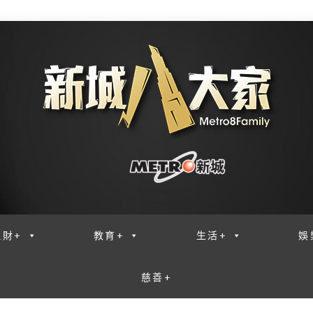
理財+
教育+
生活+
娛
慈善+