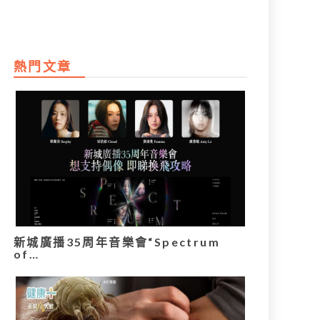
熱門文章
新城廣播35周年音樂會“Spectrum
of…