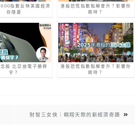
2000指數反映美國經濟
港股恐慌指數點解會升？影響你
存隱憂
啲咩？
念股 比亞迪電子勝舜
港股恐慌指數點解會升？影響你
宇？
啲咩？
場
財智三女俠｜翱翔天際的新經濟奇蹟