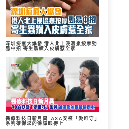
深圳疥瘡大爆發 港人北上浸溫泉按摩勁
易中招 寄生蟲鑽入皮膚惹全家
醫療科技日新月異 AXA安盛「愛唯守」
系列確保您的保障跟得上