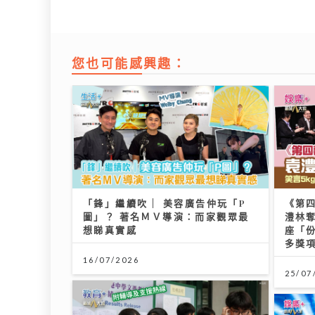
您也可能感興趣：
「鋒」繼續吹 | 美容廣告仲玩「P
《第
圖」？ 著名ＭＶ導演：而家觀眾最
澧林奪
想睇真實感
座「
多獎
16/07/2026
25/07