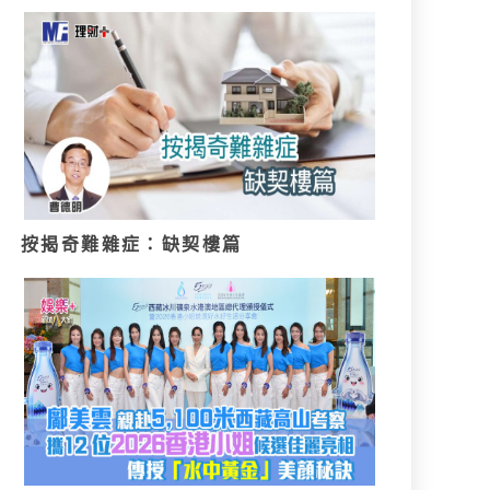
按揭奇難雜症：缺契樓篇