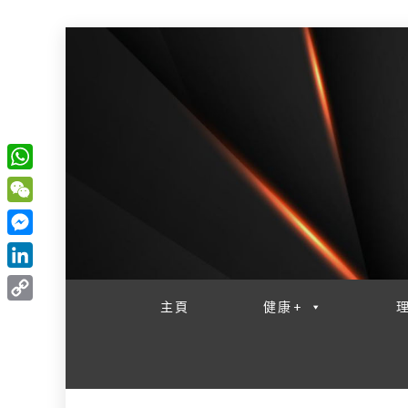
W
一網睇盡 八家大成
h
W
a
e
M
t
C
e
L
s
h
s
i
主頁
健康+
A
C
a
s
n
p
o
t
e
k
p
p
n
e
y
g
d