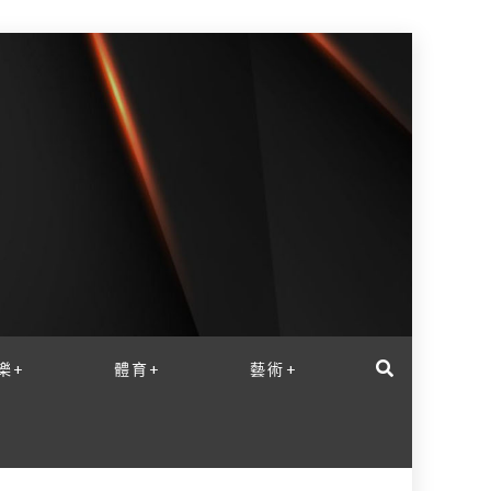
樂+
體育+
藝術+