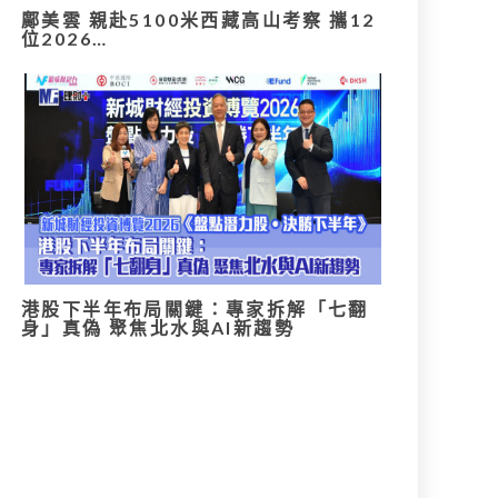
鄺美雲 親赴5100米西藏高山考察 攜12
位2026…
港股下半年布局關鍵：專家拆解「七翻
身」真偽 聚焦北水與AI新趨勢