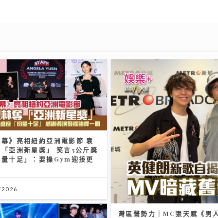
四幕》亮相紐約亞洲電影節 袁
「亞洲新星獎」 笑言5公斤獎
份量十足」：要操Gym迎接更
項
/2026
灣區聲勢力｜MC張天賦《男