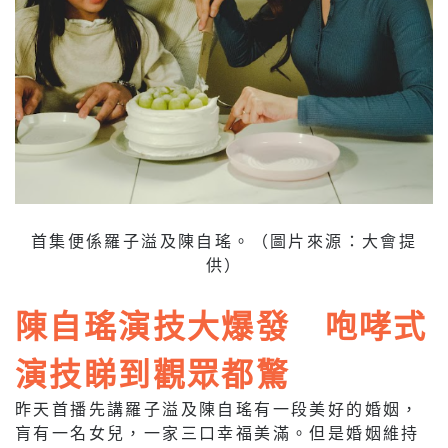
首集便係羅子溢及陳自瑤。（圖片來源：大會提
供）
陳自瑤演技大爆發 咆哮式
演技睇到觀眾都驚
昨天首播先講羅子溢及陳自瑤有一段美好的婚姻，
肓有一名女兒，一家三口幸福美滿。但是婚姻維持