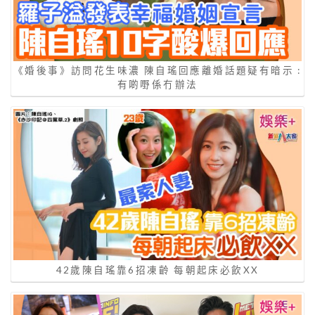
《婚後事》訪問花生味濃 陳自瑤回應離婚話題疑有暗示 :
有啲嘢係冇辦法
42歲陳自瑤靠6招凍齡 每朝起床必飲XX