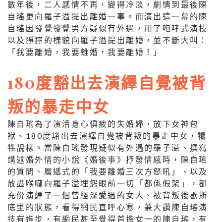
數年後，二人感情不再，變得冷淡，劇情到最後陳
自瑤更向羅子溢提出離婚一事。而演出這一幕的陳
自瑤因發覺發覺男方疑似有外遇，用了咆哮式演技
以及猙獰的樣貌向羅子溢提出離婚，並不斷大叫：
「我要離婚，我要離婚，我要離婚！」
180度豁出去演繹自覺被背
叛的暴走中女
陳自瑤為了演活身心俱疲的失婚婦，放下女神包
袱、180度豁出去演繹自覺被背叛的暴走中女，犧
牲靚樣。當陳自瑤發現疑似有外遇的羅子溢、撰寫
講述婚外情的小說《婚後事》抒發情感時，陳自瑤
的質問、層遞式的「我要離婚三次方怒吼」、以及
放盡喉嚨向羅子溢埋怨眼前一切「都係假架」，都
充份演繹了一個曾經深愛過的女人、被背叛後歇斯
底里的狀態，看得網民直呼心寒，兼大讚陳自瑤演
技有進步，有網民甚至覺得首擔女一的陳自瑤，有