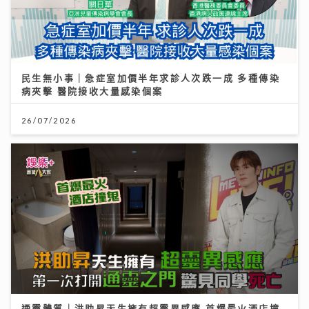
民生無小事｜急症室加價半年求診人次跌一成 多種傳染
病夾擊 醫院接收大量感染個案
26/07/2026
通靈體質｜洪助昇天生擁有超靈異感應 首爆最火酒店撞