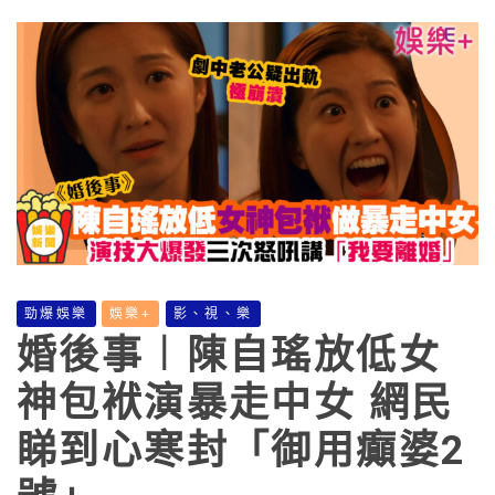
勁爆娛樂
娛樂+
影、視、樂
婚後事︱陳自瑤放低女
神包袱演暴走中女 網民
睇到心寒封「御用癲婆2