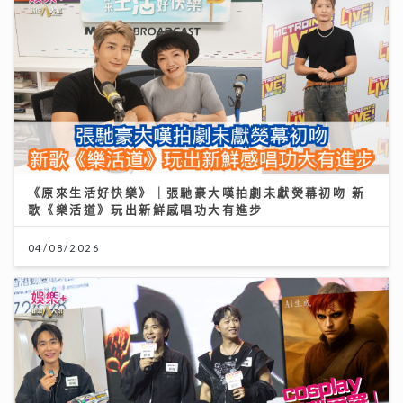
《原來生活好快樂》｜張馳豪大嘆拍劇未獻熒幕初吻 新
歌《樂活道》玩出新鮮感唱功大有進步
04/08/2026