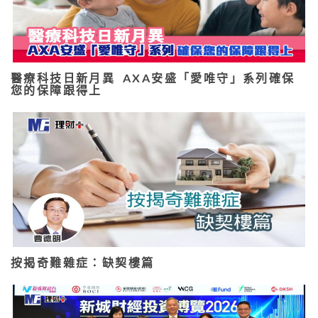
醫療科技日新月異 AXA安盛「愛唯守」系列確保
您的保障跟得上
按揭奇難雜症：缺契樓篇