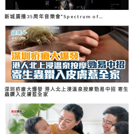
新城廣播35周年音樂會“Spectrum of…
深圳疥瘡大爆發 港人北上浸溫泉按摩勁易中招 寄生
蟲鑽入皮膚惹全家