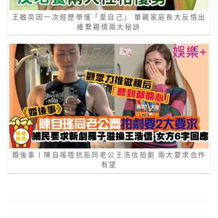
王敏奕因一次經歷學懂「愛自己」 單親家庭長大反悟出
維繫親情兩大秘訣
婚後事丨陳自瑤唔抗拒同老公王浩信拍劇 兩大要求合作
有望