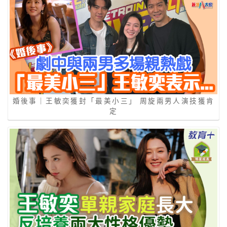
婚後事｜王敏奕獲封「最美小三」 周旋兩男人演技獲肯
定