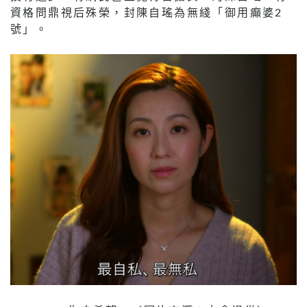
資格問鼎視后殊榮，封陳自瑤為無綫「御用癲婆2
號」。