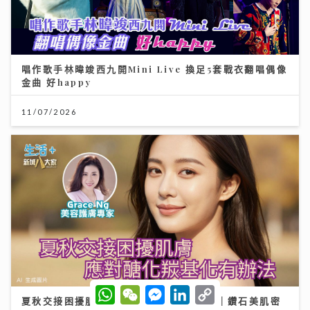
唱作歌手林暐竣西九開Mini Live 換足5套戰衣翻唱偶像
金曲 好happy
11/07/2026
W
W
M
L
C
夏秋交接困擾肌膚 應對醣化羰基化有辦法｜鑽石美肌密
h
e
e
i
o