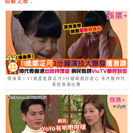
相關文章：
婚後事丨11歲童星鄭淽月3分鐘喊戲好虐心 多才藝仲代
表過香港出賽