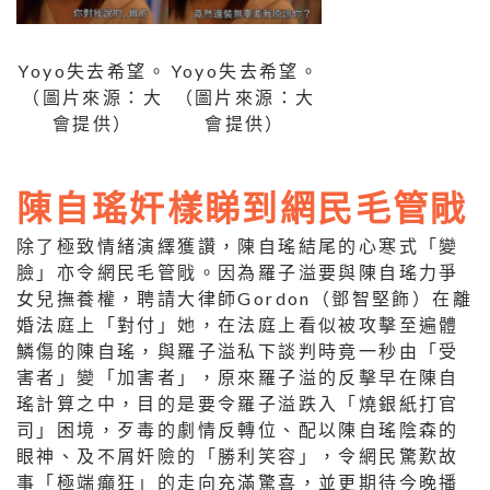
Yoyo失去希望。
Yoyo失去希望。
（圖片來源：大
（圖片來源：大
會提供）
會提供）
陳自瑤奸樣睇到網民毛管戙
除了極致情緒演繹獲讚，陳自瑤結尾的心寒式「變
臉」亦令網民毛管戙。因為羅子溢要與陳自瑤力爭
女兒撫養權，聘請大律師Gordon（鄧智堅飾）在離
婚法庭上「對付」她，在法庭上看似被攻擊至遍體
鱗傷的陳自瑤，與羅子溢私下談判時竟一秒由「受
害者」變「加害者」，原來羅子溢的反擊早在陳自
瑤計算之中，目的是要令羅子溢跌入「燒銀紙打官
司」困境，歹毒的劇情反轉位、配以陳自瑤陰森的
眼神、及不屑奸險的「勝利笑容」，令網民驚歎故
事「極端癲狂」的走向充滿驚喜，並更期待今晚播