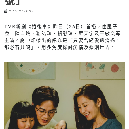
號」
27/02/2024
TVB新劇《婚後事》昨日（26日）首播，由羅子
溢、陳自瑤、黎諾懿、賴慰玲、羅天宇及王敏奕等
主演。劇中想帶出的訊息是「只要曾經愛過痛過，
都必有共鳴」，用多角度探討愛情及婚姻世界。