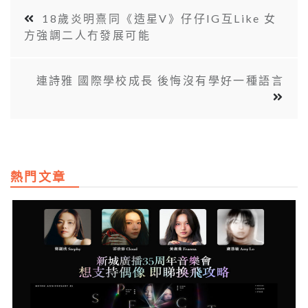
18歲炎明熹同《造星V》仔仔IG互Like 女
方強調二人冇發展可能
連詩雅 國際學校成長 後悔沒有學好一種語言
熱門文章