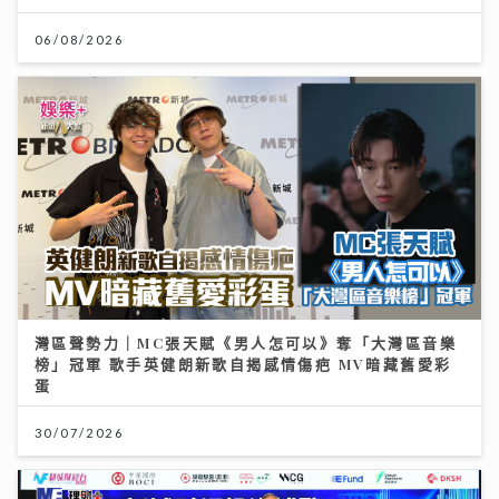
06/08/2026
灣區聲勢力｜MC張天賦《男人怎可以》奪「大灣區音樂
榜」冠軍 歌手英健朗新歌自揭感情傷疤 MV暗藏舊愛彩
蛋
30/07/2026