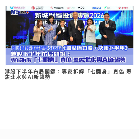
港股下半年布局關鍵：專家拆解「七翻身」真偽 聚
焦北水與AI新趨勢