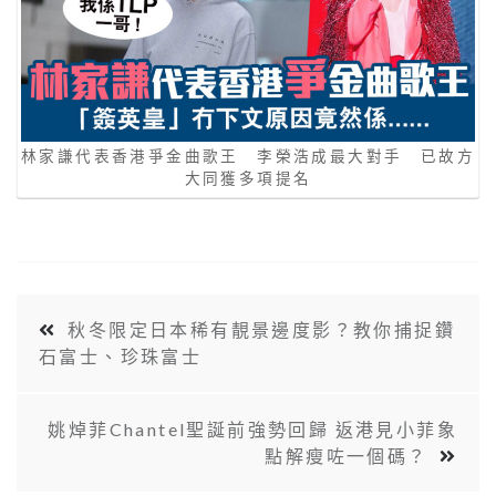
林家謙代表香港爭金曲歌王 李榮浩成最大對手 已故方
大同獲多項提名
秋冬限定日本稀有靚景邊度影？教你捕捉鑽
石富士、珍珠富士
姚焯菲Chantel聖誕前強勢回歸 返港見小菲象
點解瘦咗一個碼？