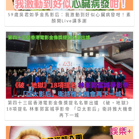
59歲吳君如爭金馬影后：我激動到好似心臟病發咁！素
顏開Live講多謝
第四十三屆香港電影金像獎提名名單出爐 《破。地獄》
18項提名 林峯郭富城爭影帝 「亞太影后」衛詩雅大機會
再下一城