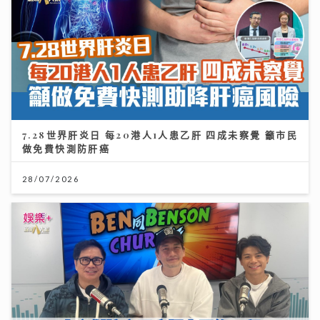
7.28世界肝炎日 每20港人1人患乙肝 四成未察覺 籲市民
做免費快測防肝癌
28/07/2026