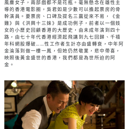
風塵女子，兩部戲都不是花瓶。毫無懸念在雄性主
導的香港電影圈，吳君如是少數可以擔起票房的骨
幹演員。要票房、口碑及提名三贏從來不易，《金
雞》與《洪興十三妹》是成功例子，前者以一個妓
女的小歷史回顧香港的大歷史，由未成年演到四十
路，由七十年代香港經濟起飛講到九七回歸、千禧
年科網股爆破……性工作者生計亦由盛轉衰，中年阿
金淪落到做一樓一鳳，但她仍然敬業，悲中帶喜，
映照後黃金盛世的香港，我們都是為世所迫的阿
金。