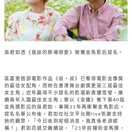
吳君如憑《我談的那場戀愛》榮獲金馬影后提名。
區嘉雯首部電影作品《叔・叔》已奪得電影金像獎
的最佳女配角，而她在香港舞台劇獎更是三屆最佳
女主角；近年贏得不少提名的影壇新貴鍾雪瑩，連
續兩年入圍最佳女主角；曾以《金雞》奪下第40屆
金馬獎影后的吳君如，事隔21年再衝擊金馬影后。
提名名單公布後，君如在社交平台開live答謝支持
她的觀眾，「今日收到呢個消息，我真係老淚縱
橫！」君如百感交雜續說，「21年前攞到金馬獎，