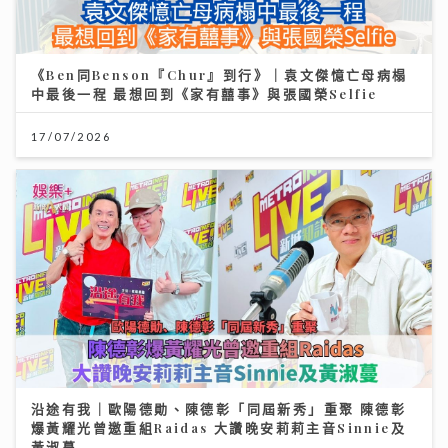
《Ben同Benson『Chur』到行》｜袁文傑憶亡母病榻
中最後一程 最想回到《家有囍事》與張國榮Selfie
17/07/2026
沿途有我｜歐陽德勛、陳德彰「同屆新秀」重聚 陳德彰
爆黃耀光曾邀重組Raidas 大讚晚安莉莉主音Sinnie及
黃淑蔓