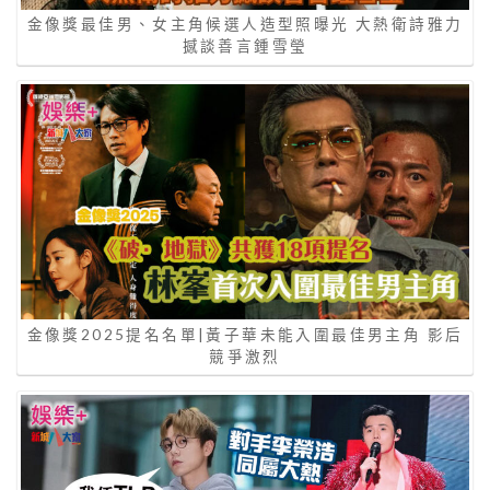
金像獎最佳男、女主角候選人造型照曝光 大熱衛詩雅力
撼談善言鍾雪瑩
金像獎2025提名名單|黃子華未能入圍最佳男主角 影后
競爭激烈