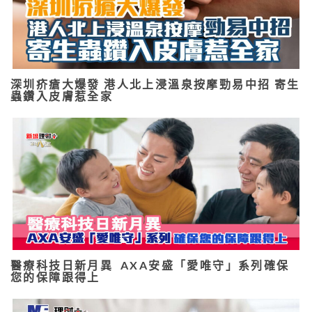
深圳疥瘡大爆發 港人北上浸溫泉按摩勁易中招 寄生
蟲鑽入皮膚惹全家
醫療科技日新月異 AXA安盛「愛唯守」系列確保
您的保障跟得上