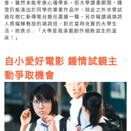
會。雖然未能考進心儀學系，但大學讀書期間，鍾
雪仍能演出於同學的畢業作品中，除此之外亦曾試
過在樹仁新傳電台擔任廣播一職，另亦報讀過填詞
人周耀輝教授的填詞班，對於當時充實的大學生
活，她表示 : 「大學是我演藝創作細胞滋生的溫
床！」
自小愛好電影 鍾情試鏡主
動爭取機會