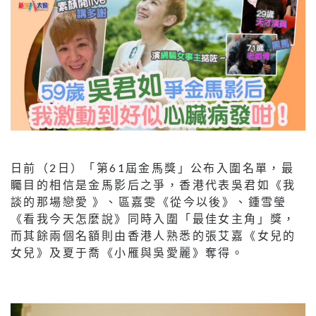
日前（2日）「第61屆金馬獎」公布入圍名單，最
矚目的相信是金馬影后之爭，香港代表吳君如《我
談的那場戀愛 》、區嘉雯《從今以後》、鍾雪瑩
《看我今天怎麼說》同時入圍「最佳女主角」獎，
而其餘兩個名額則由香港人熟悉的張艾嘉《女兒的
女兒》及夏于喬《小雁與吳愛麗》奪得。