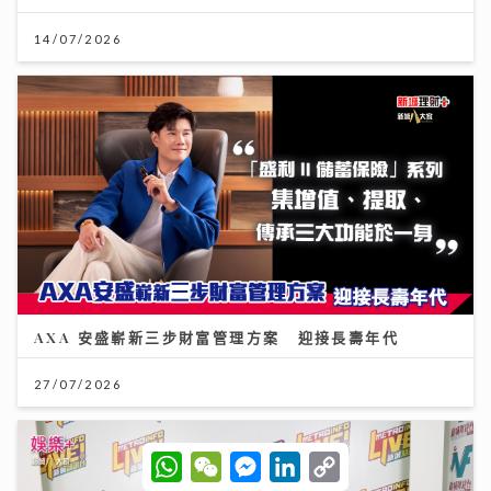
14/07/2026
AXA 安盛嶄新三步財富管理方案 迎接長壽年代
27/07/2026
W
W
M
L
C
h
e
e
i
o