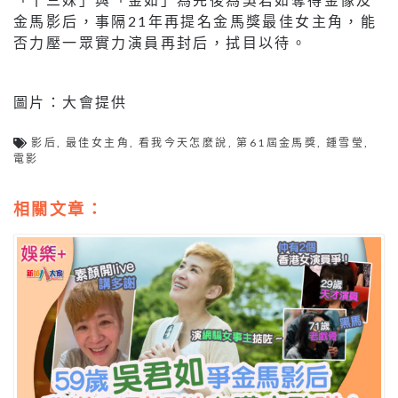
金馬影后，事隔21年再提名金馬獎最佳女主角，能
否力壓一眾實力演員再封后，拭目以待。
圖片：大會提供
影后
,
最佳女主角
,
看我今天怎麼說
,
第61屆金馬獎
,
鍾雪瑩
,
電影
相關文章：