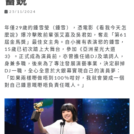
蓄銳
25/11/2024
年僅29歲的鍾雪瑩（鍾雪），憑電影《看我今天怎
麼說》爆冷擊敗前輩張艾嘉及吳君如，奪走「第61
屆金馬獎」最佳女主角。自小擁有表演慾的鍾雪，
15歲已初次踏上大舞台，參加《亞洲星光大道
3》。正式成為演員前，亦曾擔任過DJ及填詞人，
身兼多職，後來為了專注發展演藝事業，決定辭掉
DJ一職，全心全意於大銀幕實現自己的演員夢：
「如果兩樣嘢做唔到100％咁好，我就會變成一個
對自己鍾意嘅嘢唔負責任嘅人。」