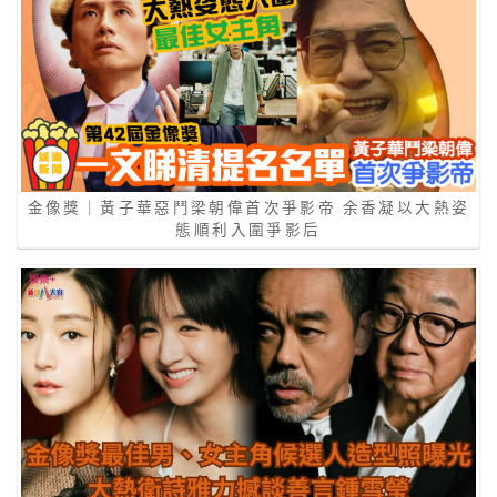
金像獎｜黃子華惡鬥梁朝偉首次爭影帝 余香凝以大熱姿
態順利入圍爭影后