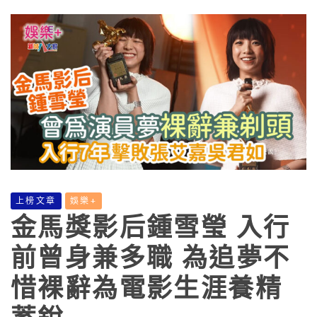
上榜文章
娛樂+
金馬獎影后鍾雪瑩 入行
前曾身兼多職 為追夢不
惜裸辭為電影生涯養精