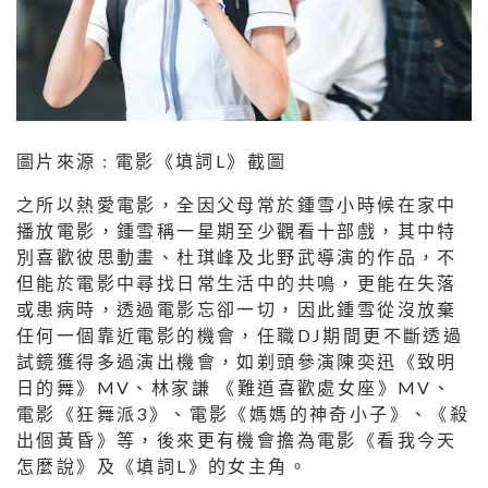
圖片來源 : 電影《填詞L》截圖
之所以熱愛電影，全因父母常於鍾雪小時候在家中
播放電影，鍾雪稱一星期至少觀看十部戲，其中特
別喜歡彼思動畫、杜琪峰及北野武導演的作品，不
但能於電影中尋找日常生活中的共鳴，更能在失落
或患病時，透過電影忘卻一切，因此鍾雪從沒放棄
任何一個靠近電影的機會，任職DJ期間更不斷透過
試鏡獲得多過演出機會，如剃頭參演陳奕迅《致明
日的舞》MV、林家謙 《難道喜歡處女座》MV、
電影《狂舞派3》、電影《媽媽的神奇小子》、《殺
出個黃昏》等，後來更有機會擔為電影《看我今天
怎麼說》及《填詞L》的女主角。