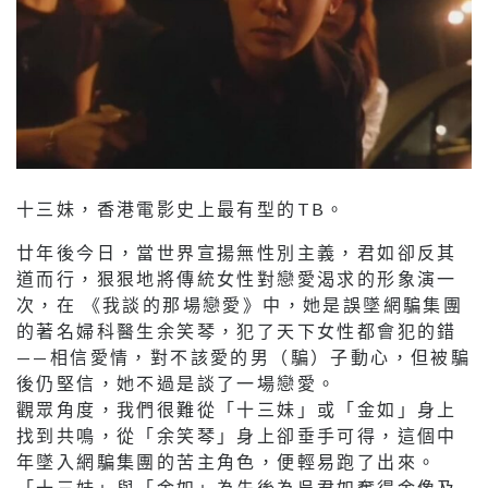
十三妹，香港電影史上最有型的TB。
廿年後今日，當世界宣揚無性別主義，君如卻反其
道而行，狠狠地將傳統女性對戀愛渴求的形象演一
次，在 《我談的那場戀愛》中，她是誤墜網騙集團
的著名婦科醫生余笑琴，犯了天下女性都會犯的錯
——相信愛情，對不該愛的男（騙）子動心，但被騙
後仍堅信，她不過是談了一場戀愛。
觀眾角度，我們很難從「十三妹」或「金如」身上
找到共鳴，從「余笑琴」身上卻垂手可得，這個中
年墜入網騙集團的苦主角色，便輕易跑了出來。
「十三妹」與「金如」為先後為吳君如奪得金像及