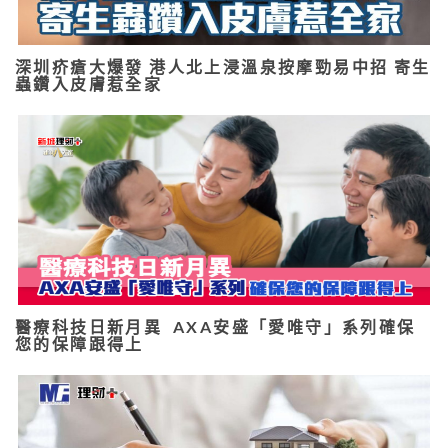
深圳疥瘡大爆發 港人北上浸溫泉按摩勁易中招 寄生
蟲鑽入皮膚惹全家
醫療科技日新月異 AXA安盛「愛唯守」系列確保
您的保障跟得上