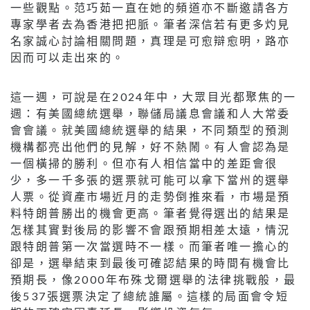
一些觀點。范巧茹一直在她的頻道亦不斷邀請各方
專家學者去為香港把把脈。筆者深信若有更多灼見
名家誠心討論相關問題，真理是可愈辯愈明，路亦
因而可以走出來的。
這一週，可說是在2024年中，大眾目光都聚焦的一
週：有美國總統選舉，聯儲局議息會議和人大常委
會會議。就美國總統選舉的結果，不同類型的預測
機構都亮出他們的見解，好不熱鬧。有人會認為是
一個橫掃的勝利。但亦有人相信當中的差距會很
少，多一千多張的選票就可能可以拿下當州的選舉
人票。從資產市場近月的走勢倒推來看，市場是預
料特朗普勝出的機會更高。筆者覺得選出的結果是
怎樣其實對後局的影響不會跟預期相差太遠，情況
跟特朗普第一次當選時不一樣。而筆者唯一擔心的
卻是，選舉結束到最後可確認結果的時間有機會比
預期長，像2000年布殊戈爾選舉的法律挑戰般，最
後537張選票決定了總統誰屬。這樣的局面會令短