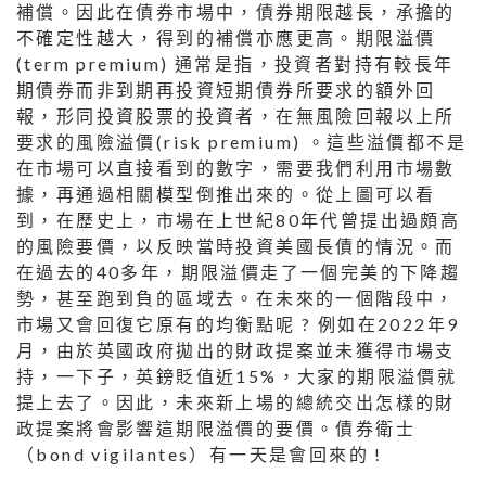
補償。因此在債券市場中，債券期限越長，承擔的
不確定性越大，得到的補償亦應更高。期限溢價
(term premium) 通常是指，投資者對持有較長年
期債券而非到期再投資短期債券所要求的額外回
報，形同投資股票的投資者，在無風險回報以上所
要求的風險溢價(risk premium) 。這些溢價都不是
在市場可以直接看到的數字，需要我們利用市場數
據，再通過相關模型倒推出來的。從上圖可以看
到，在歷史上，市場在上世紀80年代曾提出過頗高
的風險要價，以反映當時投資美國長債的情況。而
在過去的40多年，期限溢價走了一個完美的下降趨
勢，甚至跑到負的區域去。在未來的一個階段中，
市場又會回復它原有的均衡點呢 ? 例如在2022年9
月，由於英國政府拋出的財政提案並未獲得市場支
持，一下子，英鎊貶值近15%，大家的期限溢價就
提上去了。因此，未來新上場的總統交出怎樣的財
政提案將會影響這期限溢價的要價。債券衛士
（bond vigilantes）有一天是會回來的 !