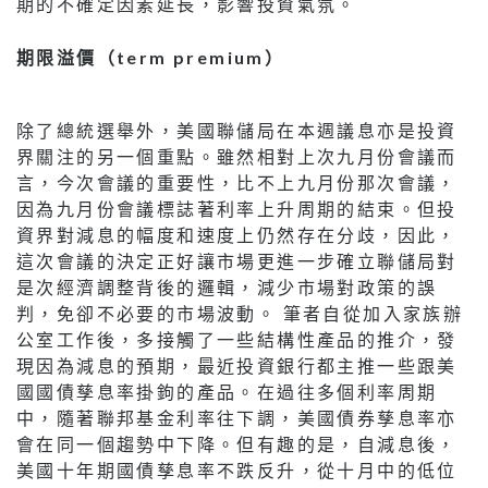
期的不確定因素延長，影響投資氣氛。
期限溢價（term premium）
除了總統選舉外，美國聯儲局在本週議息亦是投資
界關注的另一個重點。雖然相對上次九月份會議而
言，今次會議的重要性，比不上九月份那次會議，
因為九月份會議標誌著利率上升周期的結束。但投
資界對減息的幅度和速度上仍然存在分歧，因此，
這次會議的決定正好讓市場更進一步確立聯儲局對
是次經濟調整背後的邏輯，減少市場對政策的誤
判，免卻不必要的市場波動。 筆者自從加入家族辦
公室工作後，多接觸了一些結構性產品的推介，發
現因為減息的預期，最近投資銀行都主推一些跟美
國國債孳息率掛鉤的產品。在過往多個利率周期
中，隨著聯邦基金利率往下調，美國債券孳息率亦
會在同一個趨勢中下降。但有趣的是，自減息後，
美國十年期國債孳息率不跌反升，從十月中的低位