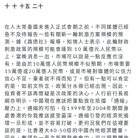
十
十
十五
二十
在人大常委還未進入正式會期之前，不同媒體已經
急不及待報告一些有關新一輪刺激方案規模的預
測。據《路透社》報導，知情人士表示，此輪財政
刺激政策的規模可能會達到 10 萬億元人民幣以
上。當晚消息一出，市場可以說是一點反應也沒
有。是由於10萬億人民幣規模不似預期，市場需要
15萬億或20萬億人民幣，或是市場對媒體的公信力
信心不足，筆者就不得而知了。但有一點可以肯定
的是，如前文所言，政策分水嶺已經出現，因此，
投資者不該再懷疑是次政策的決心。人行前行長易
綱亦明示，中國現在應該把重點放在抵擋 「通縮」
壓力上。通縮的可怕，在1999年至2004年期間身
處香港的你我應該感受最深，通縮引發的經濟死循
環一旦形成，並不容易打破，更何況我們在這裡要
談的是，比香港大40-50倍的中國內地經濟體量。
因此，奢望在一兩次新聞發佈會中，可以把整體政