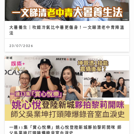
大暑養生｜吹錯冷氣比中暑更傷身！一文睇清老中青降溫
法
23/07/2026
一連13集「賞心悅樂」姚心悅登陸新城夥拍黎莉開咪 師
父吳業坤打頭陣爆錄音室血淚史