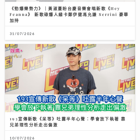
《勁爆樂勢力》｜黃淑蔓盼台慶音樂會唱新歌《Hey
Feanna》 新歌碌爆人緣卡鄭伊健馮允謙 Serrini 豪華
加持
31/07/2026
193宣傳新歌《呆等》吐露半年心聲：學會放下執著 靠
兄弟理性分析走出偏激
10/07/2026