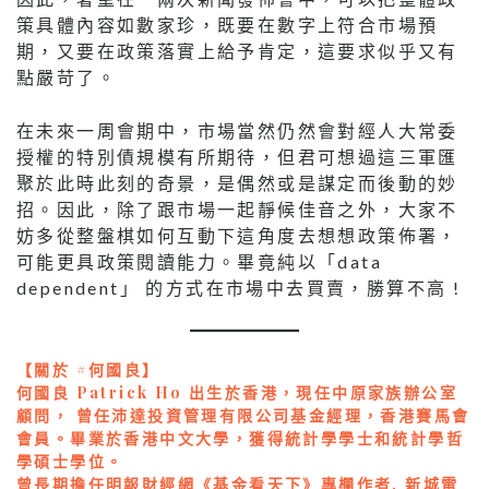
策具體內容如數家珍，既要在數字上符合市場預
期，又要在政策落實上給予肯定，這要求似乎又有
點嚴苛了。
在未來一周會期中，市場當然仍然會對經人大常委
授權的特別債規模有所期待，但君可想過這三軍匯
聚於此時此刻的奇景，是偶然或是謀定而後動的妙
招。因此，除了跟市場一起靜候佳音之外，大家不
妨多從整盤棋如何互動下這角度去想想政策佈署，
可能更具政策閱讀能力。畢竟純以「data
dependent」 的方式在市場中去買賣，勝算不高 !
【關於 #何國良】
何國良 Patrick Ho 出生於香港，現任中原家族辦公室
顧問， 曾任沛達投資管理有限公司基金經理，香港賽馬會
會員。畢業於香港中文大學，獲得統計學學士和統計學哲
學碩士學位。
曾長期擔任明報財經網《基金看天下》專欄作者, 新城電