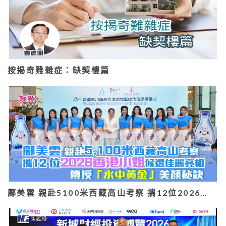
按揭奇難雜症：缺契樓篇
鄺美雲 親赴5100米西藏高山考察 攜12位2026…