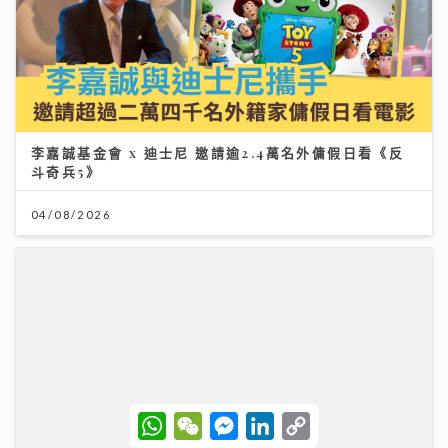
李嘉誠基金會 x 迪士尼 邀請逾2.4萬名外傭假日看《反
斗奇兵5》
04/08/2026
W
W
M
L
C
h
e
e
i
o