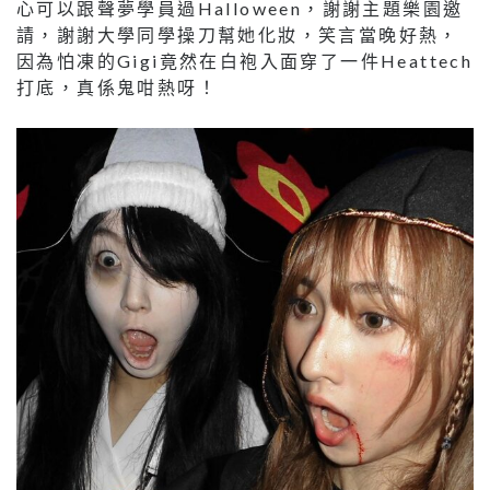
心可以跟聲夢學員過Halloween，謝謝主題樂園邀
請，謝謝大學同學操刀幫她化妝，笑言當晚好熱，
因為怕凍的Gigi竟然在白袍入面穿了一件Heattech
打底，真係鬼咁熱呀！