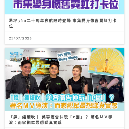
昂坪360二十周年夜航限時登場 市集變身懷舊霓虹打卡
位
25/07/2026
「鋒」繼續吹 | 美容廣告仲玩「P圖」？ 著名ＭＶ導
演：而家觀眾最想睇真實感