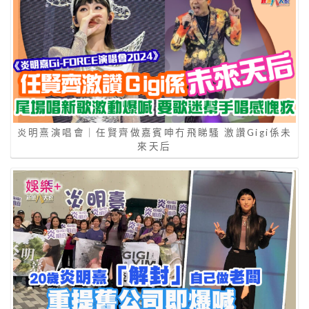
炎明熹演唱會｜任賢齊做嘉賓呻冇飛睇騷 激讚Gigi係未
來天后