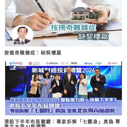
按揭奇難雜症：缺契樓篇
港股下半年布局關鍵：專家拆解「七翻身」真偽 聚
焦北水與AI新趨勢