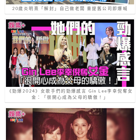
20歲炎明熹「解封」自己做老闆 重提舊公司即爆喊
《勁爆2024》女歌手們的勁爆感言 Gin Lee李幸倪奪女
金：「很開心成為父母的驕傲！」