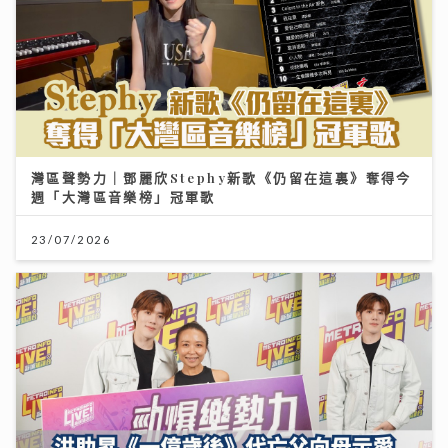
灣區聲勢力｜鄧麗欣Stephy新歌《仍留在這裏》奪得今
週「大灣區音樂榜」冠軍歌
23/07/2026