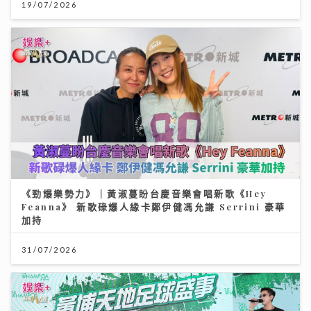
19/07/2026
《勁爆樂勢力》｜黃淑蔓盼台慶音樂會唱新歌《Hey
Feanna》 新歌碌爆人緣卡鄭伊健馮允謙 Serrini 豪華
加持
31/07/2026