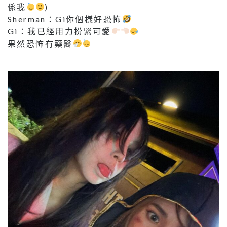
係我
)
Sherman：Gi你個樣好恐怖
Gi：我已經用力扮緊可愛
果然恐怖冇藥醫