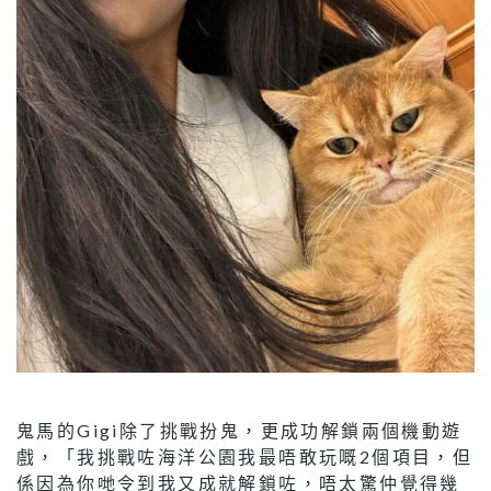
鬼馬的Gigi除了挑戰扮鬼，更成功解鎖兩個機動遊
戲，「我挑戰咗海洋公園我最唔敢玩嘅2個項目，但
係因為你哋令到我又成就解鎖咗，唔太驚仲覺得幾