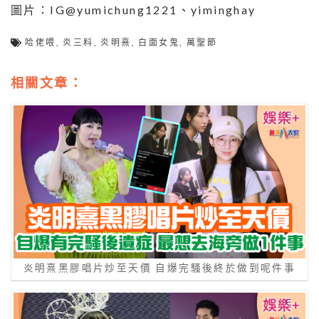
圖片：IG@yumichung1221、yiminghay
哈佬喂
,
炎三料
,
炎明熹
,
白面女鬼
,
萬聖節
相關文章：
炎明熹黑膠唱片炒至天價 自爆完騷後終於做到呢件事