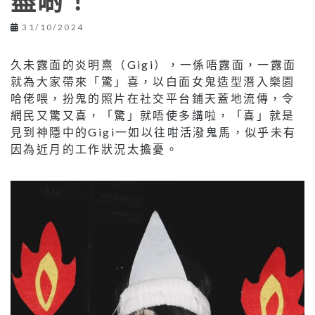
盡啲！
31/10/2024
久未露面的炎明熹（Gigi），一係唔露面，一露面
就為大家帶來「驚」喜，以白面女鬼造型潛入樂園
哈佬喂，扮鬼的照片在社交平台鋪天蓋地流傳，令
網民又驚又喜，「驚」就唔使多講啦，「喜」就是
見到神隱中的Gigi一如以往咁活潑鬼馬，似乎未有
因為近月的工作狀況太擔憂。