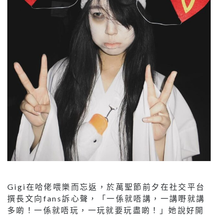
Gigi在哈佬喂樂而忘返，於萬聖節前夕在社交平台
撰長文向fans訴心聲，「一係就唔講，一講嘢就講
多啲！一係就唔玩，一玩就要玩盡啲！」她說好開