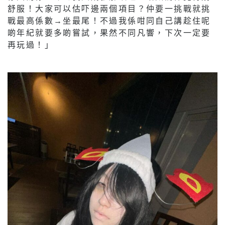
舒服！大家可以估吓邊兩個項目？仲要一挑戰就挑
戰最高係數→坐最尾！不過我係咁同自己講趁住呢
啲年紀就要多啲嘗試，果然不同凡響，下次一定要
再玩過！」