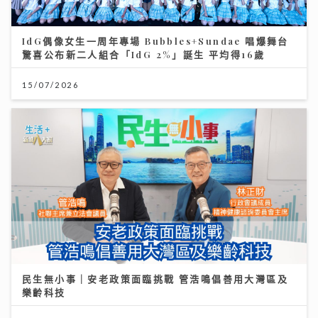
IdG偶像女生一周年專場 Bubbles+Sundae 唱爆舞台
驚喜公布新二人組合「IdG 2%」誕生 平均得16歲
15/07/2026
民生無小事｜安老政策面臨挑戰 管浩鳴倡善用大灣區及
樂齡科技