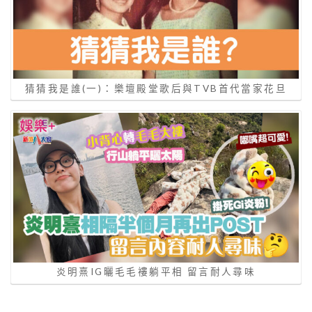
猜猜我是誰(一)：樂壇殿堂歌后與TVB首代當家花旦
炎明熹IG曬毛毛褸躺平相 留言耐人尋味