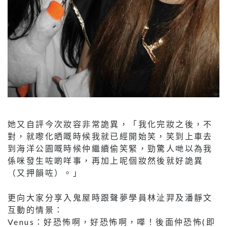
她又自評今次妝容非常詭異，「我化完妝之後，不
對，就嚟化晒嘅時候我就已經開始笑，笑到上車去
到海洋公園嘅時候仲繼續偷笑緊，勁驚人哋以為我
係咪發生咗啲咩事，再加上呢個妝然後就好詭異
（又押韻咗）。」
更向大家分享入鬼屋時跟聲夢學員林沚羿及潘靜文
互動的情景：
Venus：好恐怖啊，好恐怖啊，嘩！後面仲恐怖(即