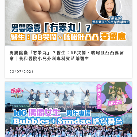
男嬰陰囊「冇睪丸」？醫生：BB哭鬧、咳嗽肚凸凸要留
意｜養和醫院小兒外科專科梁芷綸醫生
23/07/2026