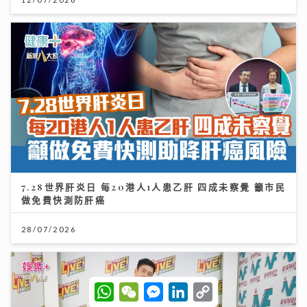
7.28世界肝炎日 每20港人1人患乙肝 四成未察覺 籲市民
做免費快測防肝癌
28/07/2026
W
W
M
L
C
h
e
e
i
o