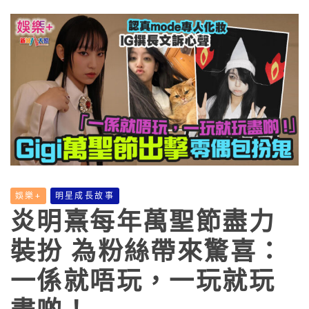
娛樂+
明星成長故事
炎明熹每年萬聖節盡力
裝扮 為粉絲帶來驚喜：
一係就唔玩，一玩就玩