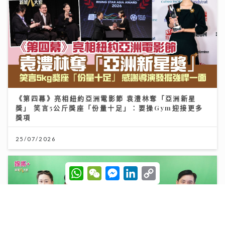
《第四幕》亮相紐約亞洲電影節 袁澧林奪「亞洲新星
獎」 笑言5公斤獎座「份量十足」：要操Gym迎接更多
獎項
25/07/2026
W
W
M
L
C
h
e
e
i
o
a
C
s
n
p
t
h
s
k
y
s
a
e
e
L
A
t
n
d
i
p
g
I
n