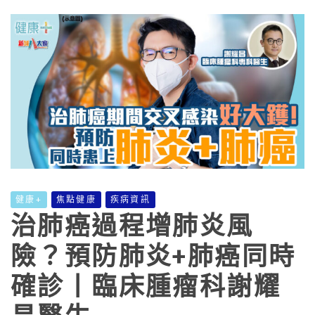
健康+
焦點健康
疾病資訊
治肺癌過程增肺炎風
險？預防肺炎+肺癌同時
確診丨臨床腫瘤科謝耀