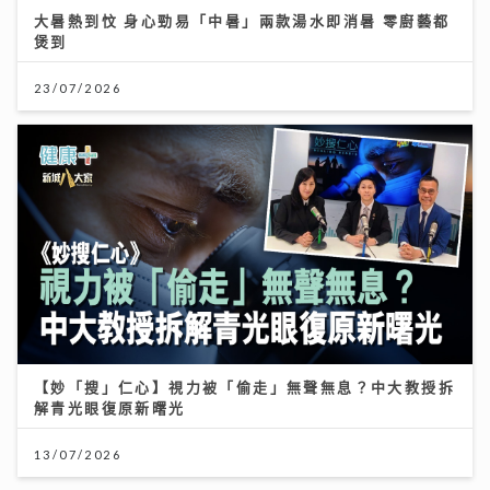
大暑熱到忟 身心勁易「中暑」兩款湯水即消暑 零廚藝都
煲到
23/07/2026
【妙「搜」仁心】視力被「偷走」無聲無息？中大教授拆
解青光眼復原新曙光
13/07/2026