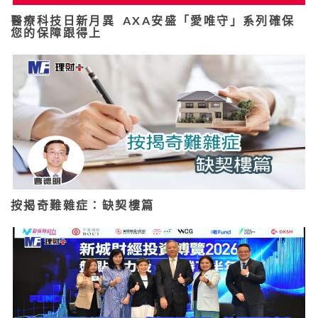
醫療科技日新月異 AXA安盛「愛唯守」系列確保
您的保障跟得上
按揭奇難雜症：缺契樓篇