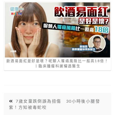
飲酒易面紅是好是壞？呢類人罹癌風險比一般高18倍！
丨臨床腫瘤科謝耀昌醫生
7歲女童跌倒誤為扭傷 30小時後小腿發
紫！方知被毒蛇咬