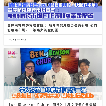
資產防禦與跨市場實戰： 加息與減息對金價的影響 如何
利用跨市場ETF策略與黃金配置
12/07/2026
《Ben同Benson『Chur』到行》｜袁文傑憶亡母病榻