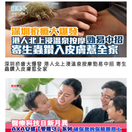
深圳疥瘡大爆發 港人北上浸溫泉按摩勁易中招 寄生
蟲鑽入皮膚惹全家