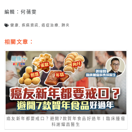
編輯：何蒨雯
健康
,
疾病資訊
,
癌症治療
,
肺炎
相關文章：
癌友新年都要戒口？避開7款賀年食品好過年丨臨床腫瘤
科謝耀昌醫生