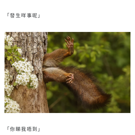
「發生咩事呢」
「你睇我唔到」