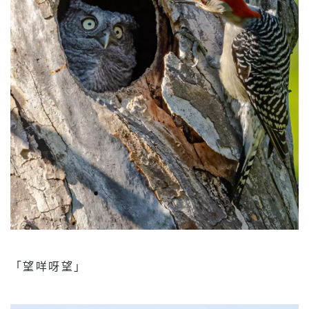
「望咩呀望」