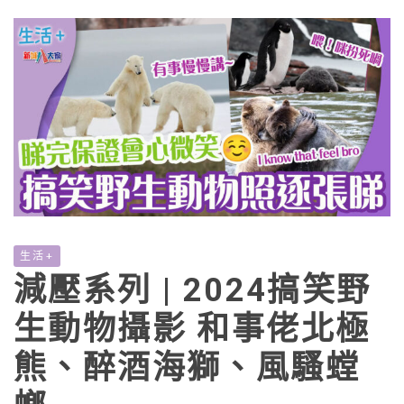
生活+
減壓系列 | 2024搞笑野
生動物攝影 和事佬北極
熊、醉酒海獅、風騷螳