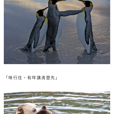
「咪行住，有咩講清楚先」