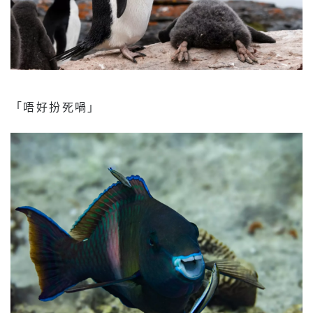
「唔好扮死喎」