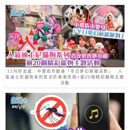
12月好去處｜中環街市變身「冬日夢幻萌寵派對」 人
氣迪士尼貓狗系列首次於香港亮相+逾20個精彩寵物主題
活動