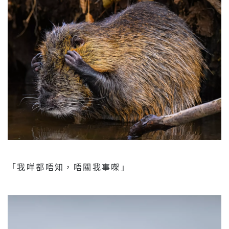
「我咩都唔知，唔關我事㗎」