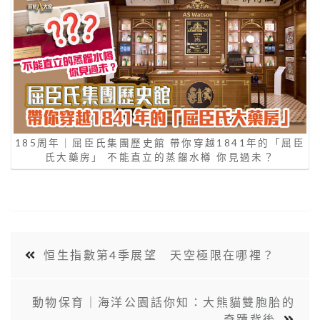
185周年｜屈臣氏集團歷史館 帶你穿越1841年的「屈臣
氏大藥房」 不能直立的蒸餾水樽 你見過未？
恒生指數第4季展望 天空極限在哪裡？
動物保育｜海洋公園話你知：大熊貓雙胞胎的
奇蹟背後