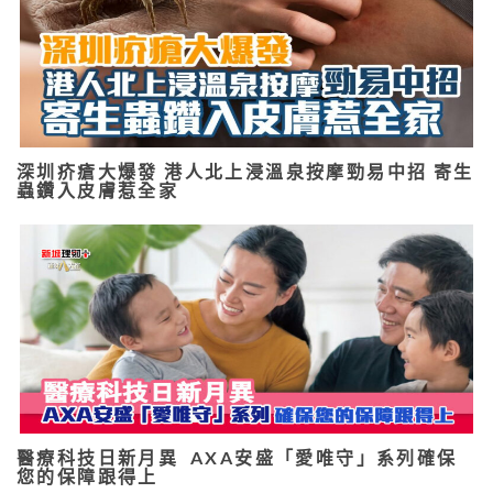
深圳疥瘡大爆發 港人北上浸溫泉按摩勁易中招 寄生
蟲鑽入皮膚惹全家
醫療科技日新月異 AXA安盛「愛唯守」系列確保
您的保障跟得上