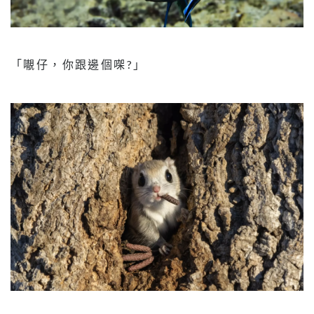
「𡃁仔，你跟邊個㗎?」