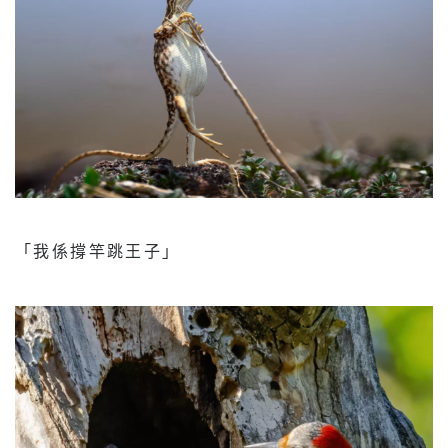
「我係撐竿跳王子」