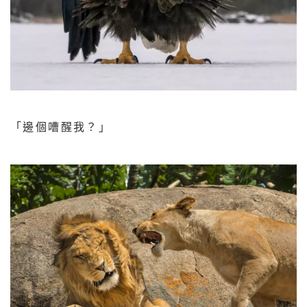
「邊個嘈醒我？」