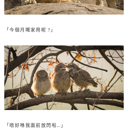
「今個月嘅家用呢 ?」
「唔好喺我面前放閃啦…」