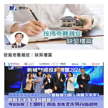
按揭奇難雜症：缺契樓篇