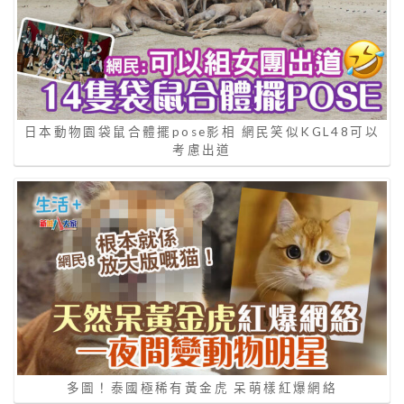
日本動物園袋鼠合體擺pose影相 網民笑似KGL48可以
考慮出道
多圖！泰國極稀有黃金虎 呆萌樣紅爆網絡