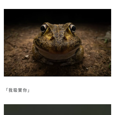
「我𥄫實你」