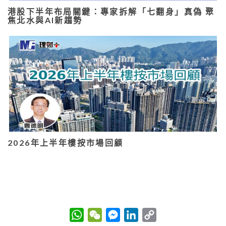
港股下半年布局關鍵：專家拆解「七翻身」真偽 聚
焦北水與AI新趨勢
2026年上半年樓按市場回顧
W
W
M
L
C
h
e
e
i
o