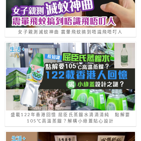
女子親測滅蚊神曲 震暈飛蚊搞到唔識飛唔叮人
盛載122年香港回憶 屈臣氏蒸餾水滴滴清純 點解要
105℃高溫蒸餾？解構小綠蓋貼心設計