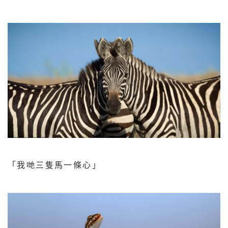
「我哋三隻馬一條心」