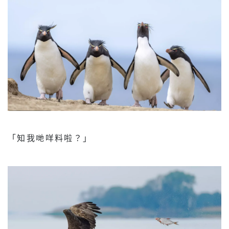
「知我哋咩料啦？」