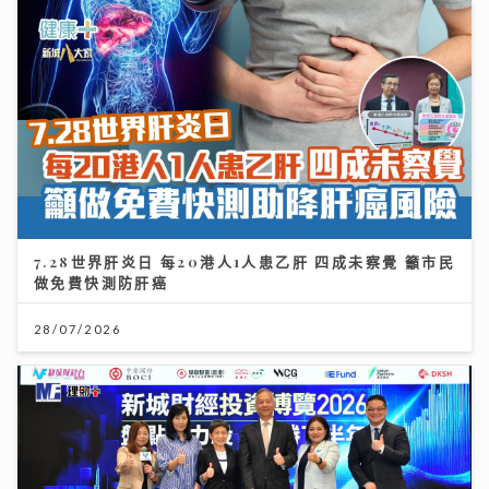
7.28世界肝炎日 每20港人1人患乙肝 四成未察覺 籲市民
做免費快測防肝癌
28/07/2026