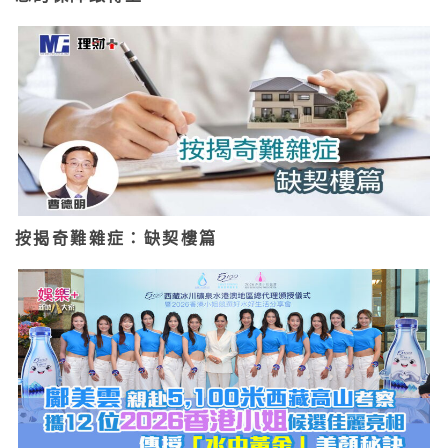
按揭奇難雜症：缺契樓篇