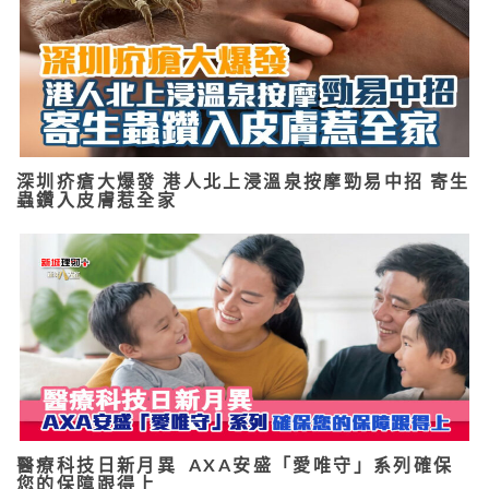
深圳疥瘡大爆發 港人北上浸溫泉按摩勁易中招 寄生
蟲鑽入皮膚惹全家
醫療科技日新月異 AXA安盛「愛唯守」系列確保
您的保障跟得上