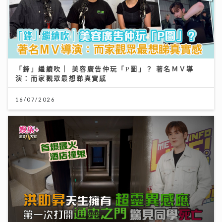
「鋒」繼續吹 | 美容廣告仲玩「P圖」？ 著名ＭＶ導
演：而家觀眾最想睇真實感
16/07/2026