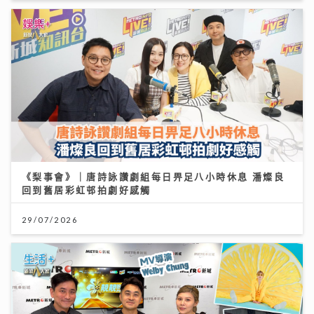
《梨事會》｜唐詩詠讚劇組每日畀足八小時休息 潘燦良
回到舊居彩虹邨拍劇好感觸
29/07/2026