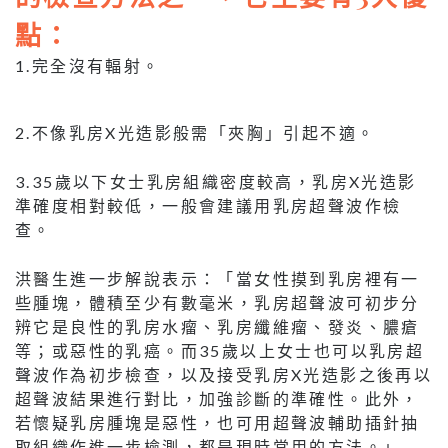
點：
1.完全沒有輻射。
2.不像乳房X光造影般需「夾胸」引起不適。
3.35歲以下女士乳房組織密度較高，乳房X光造影
準確度相對較低，一般會建議用乳房超聲波作檢
查。
洪醫生進一步解說表示：「當女性摸到乳房裡有一
些腫塊，體積至少有數毫米，乳房超聲波可初步分
辨它是良性的乳房水瘤、乳房纖維瘤、發炎、膿瘡
等；或惡性的乳癌。而35歲以上女士也可以乳房超
聲波作為初步檢查，以及接受乳房X光造影之後再以
超聲波結果進行對比，加強診斷的準確性。此外，
若懷疑乳房腫塊是惡性，也可用超聲波輔助插針抽
取組織作進一步檢測，都是現時常用的方法。」