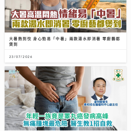
大暑熱到忟 身心勁易「中暑」兩款湯水即消暑 零廚藝都
煲到
23/07/2026