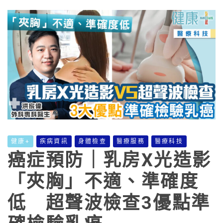
健康+
疾病資訊
身體檢查
醫療服務
醫療科技
癌症預防｜乳房X光造影
「夾胸」不適、準確度
低 超聲波檢查3優點準