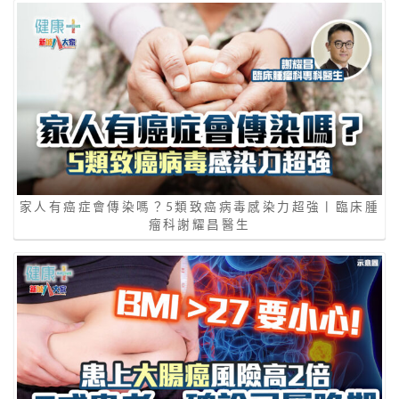
家人有癌症會傳染嗎？5類致癌病毒感染力超強丨臨床腫
瘤科謝耀昌醫生