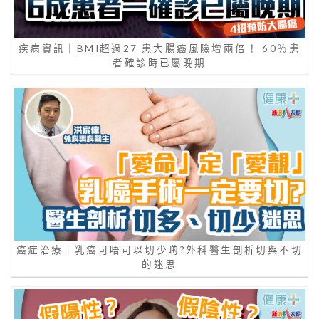
疾病資訊｜BMI超過27 患大腸癌風險增兩倍！ 60％患
者確診時已屬晚期
癌症治療｜乳癌可唔可以切少啲?外科醫生剖析切與不切
的迷思