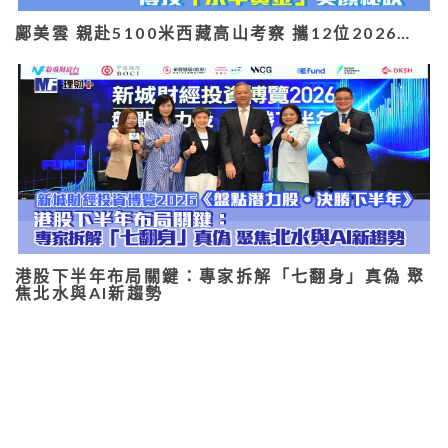
鄺美雲 親赴5100米西藏高山考察 攜12位2026…
港股下半年布局關鍵：專家拆解「七翻身」真偽 聚
焦北水與AI新趨勢