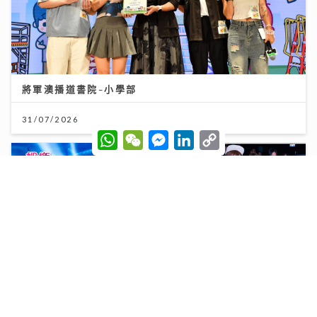
將軍澳播道書院-小學部
31/07/2026
W
W
M
L
C
h
e
e
i
o
a
C
s
n
p
t
h
s
k
y
s
a
e
e
L
A
t
n
d
i
p
g
I
n
p
e
n
k
r
Chill圓夢｜馮允謙首個全英文歌音樂會 近千Fans企住