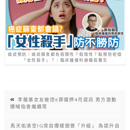
癌症預防｜癌症篩查都有假陽性？假陰性？點預防呢個
「女性殺手」？｜臨床腫瘤科謝耀昌醫生
李龍基女友被控6罪還押4月提訊 男方激動
爆喊指會繼續等
馬天佑清空IG突自爆樣貌曾「升級」 為提升自