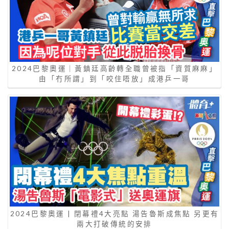
2024巴黎奧運｜黃鎮廷高齡轉全職曾被指「資質麻麻」
由「冇所謂」到「咬住唔放」成港乒一哥
2024巴黎奧運 | 閉幕禮4大亮點 湯告魯斯成焦點 另更有
兩大打破傳統的安排