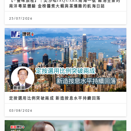
【#豐味旅程】｜尖沙咀iSQUARE南海一號 維港全景的
南洋粵菜體驗 金榜醬煮大蝦與茶燻雞的航海日誌
25/07/2026
定按選用比例突破兩成 新造按息水平持續回落
03/08/2026