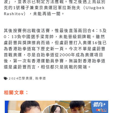
波」，並表示已制定方法應戰。惟之後遇上烏茲別
克的1號種子兼東京奧運冠軍拉斯拖夫（Ulugbek
Rashitov），未能再過一關。
其後按賽例出戰復活賽，惟最後直落兩回合4：5及
0：13負中國選手梁育帥，未能晉級銅牌戰。雖然
盧蔚豐與獎牌擦肩而過，但盧蔚豐打入奧運16強已
為香港跆拳道寫下歷史新一頁。今次不單是盧蔚豐
首戰奧運，亦是自跆拳道從2000年成為奧運項目
後，第一次有香港運動員參賽，無論對香港跆拳道
還是盧蔚豐而言，相信都只是挑戰的開端。
2024巴黎奧運
,
跆拳道
相關文章：