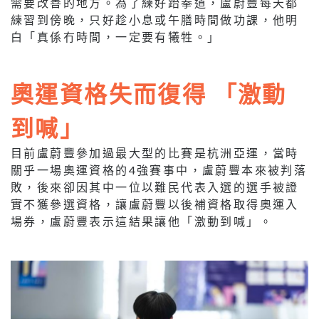
需要改善的地方。為了練好跆拳道，盧蔚豐每天都
練習到傍晚，只好趁小息或午膳時間做功課，他明
白「真係冇時間，一定要有犧牲。」
奧運資格失而復得 「激動
到喊」
目前盧蔚豐參加過最大型的比賽是杭洲亞運，當時
關乎一場奧運資格的4強賽事中，盧蔚豐本來被判落
敗，後來卻因其中一位以難民代表入選的選手被證
實不獲參選資格，讓盧蔚豐以後補資格取得奧運入
場券，盧蔚豐表示這結果讓他「激動到喊」。