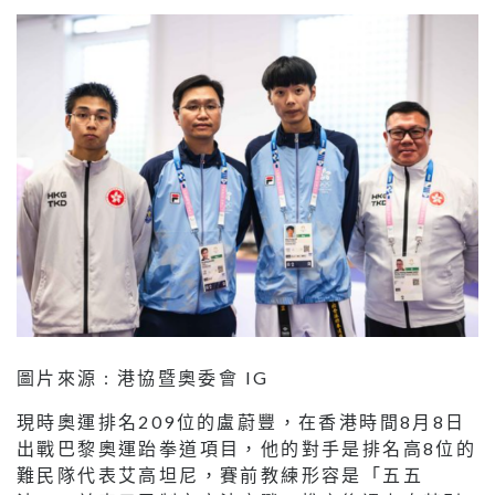
圖片來源 : 港協暨奧委會 IG
現時奧運排名209位的盧蔚豐，在香港時間8月8日
出戰巴黎奧運跆拳道項目，他的對手是排名高8位的
難民隊代表艾高坦尼，賽前教練形容是「五五