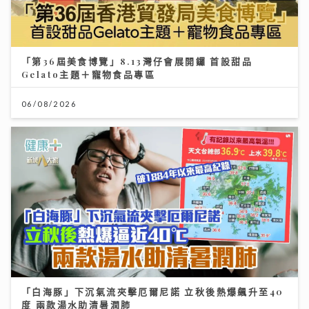
「第36屆美食博覽」8.13灣仔會展開鑼 首設甜品
Gelato主題＋寵物食品專區
06/08/2026
「白海豚」下沉氣流夾擊厄爾尼諾 立秋後熱爆飆升至40
度 兩款湯水助清暑潤肺