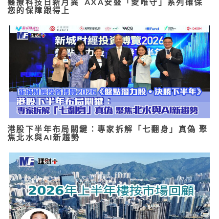
醫療科技日新月異 AXA安盛「愛唯守」系列確保
您的保障跟得上
港股下半年布局關鍵：專家拆解「七翻身」真偽 聚
焦北水與AI新趨勢