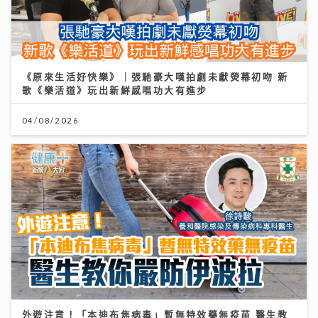
《原來生活好快樂》｜張馳豪大嘆拍劇未獻熒幕初吻 新
歌《樂活道》玩出新鮮感唱功大有進步
04/08/2026
外遊注意！「本迪布焦病毒」暫無特效藥無疫苗 醫生教