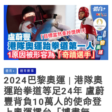
體育+
體育賽事
2024巴黎奧運 | 港隊奧
運跆拳道等足24年 盧蔚
豐背負10萬人的使命登