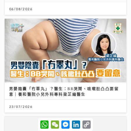
06/08/2026
男嬰陰囊「冇睪丸」？醫生：BB哭鬧、咳嗽肚凸凸要留
意｜養和醫院小兒外科專科梁芷綸醫生
23/07/2026
W
W
M
L
C
h
e
e
i
o