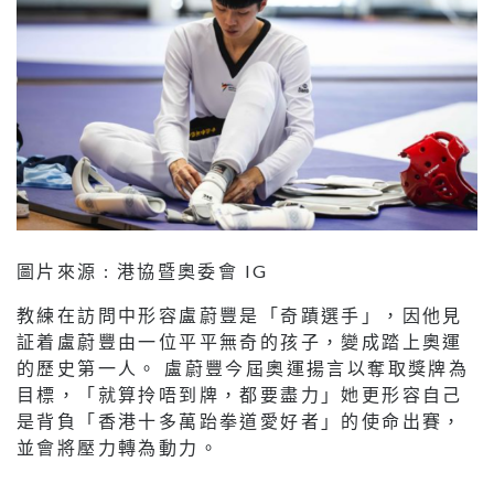
圖片來源 : 港協暨奧委會 IG
教練在訪問中形容盧蔚豐是「奇蹟選手」，因他見
証着盧蔚豐由一位平平無奇的孩子，變成踏上奧運
的歷史第一人。 盧蔚豐今屆奧運揚言以奪取獎牌為
目標，「就算拎唔到牌，都要盡力」她更形容自己
是背負「香港十多萬跆拳道愛好者」的使命出賽，
並會將壓力轉為動力。