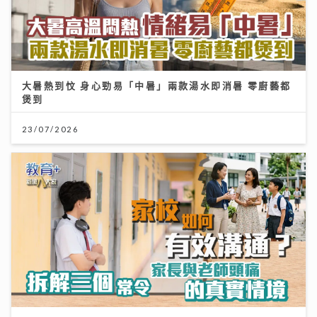
大暑熱到忟 身心勁易「中暑」兩款湯水即消暑 零廚藝都
煲到
23/07/2026