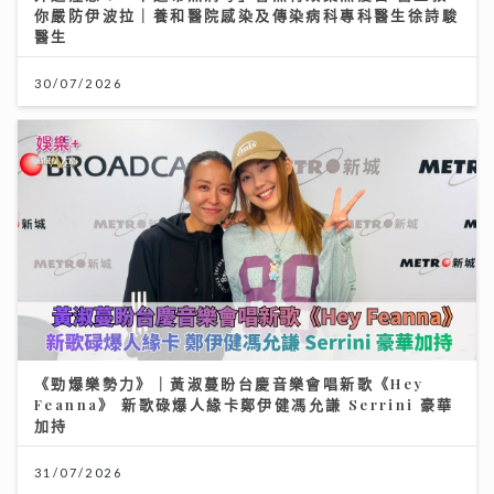
你嚴防伊波拉｜養和醫院感染及傳染病科專科醫生徐詩駿
醫生
30/07/2026
《勁爆樂勢力》｜黃淑蔓盼台慶音樂會唱新歌《Hey
Feanna》 新歌碌爆人緣卡鄭伊健馮允謙 Serrini 豪華
加持
31/07/2026