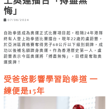
上奧運擂台「搏盡無
悔」
07/08/2024
自跆拳道成為奧運正式比賽項目起，相隔24年港隊
終有人登上跆拳道比賽擂台。現年22歲的盧蔚豐，
於亞洲區資格賽奪得男子68公斤以下級別銅牌，成
功以後補名額躋身奧運。作為香港歷史第一人，盧
蔚豐表示今屆奧運將「搏盡無悔」，目標是奪取奧
運獎牌！
受爸爸影響學習跆拳道 一
練便是15年