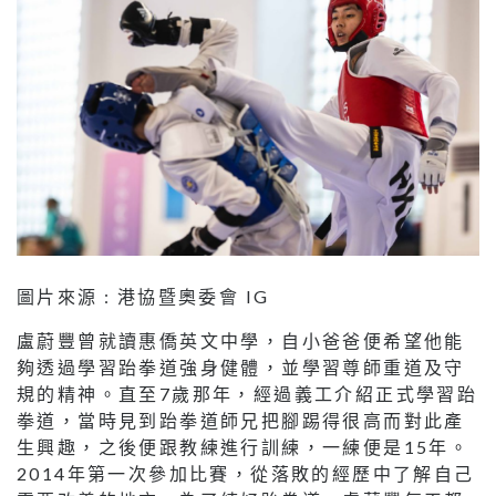
圖片來源 : 港協暨奧委會 IG
盧蔚豐曾就讀惠僑英文中學，自小爸爸便希望他能
夠透過學習跆拳道強身健體，並學習尊師重道及守
規的精神。直至7歲那年，經過義工介紹正式學習跆
拳道，當時見到跆拳道師兄把腳踢得很高而對此產
生興趣，之後便跟教練進行訓練，一練便是15年。
2014年第一次參加比賽，從落敗的經歷中了解自己