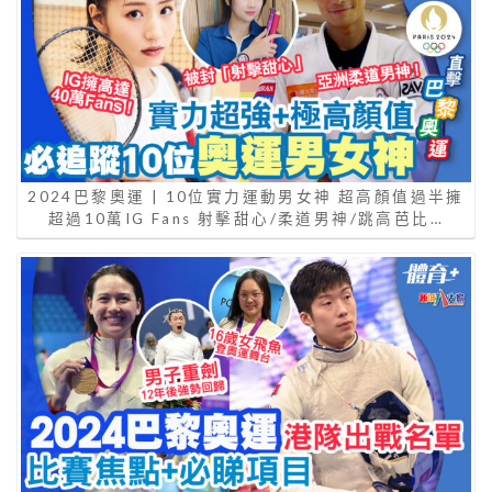
2024巴黎奧運 | 10位實力運動男女神 超高顏值過半擁
超過10萬IG Fans 射擊甜心/柔道男神/跳高芭比…