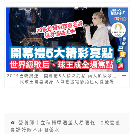
2024巴黎奧運｜開幕禮5大精彩亮點 兩大頂級歌后、一
代球王驚喜現身 人氣動畫電影角色可愛登場
營養師｜立秋轉季溫差大易眼乾 2款營養
食譜護眼不用眼藥水