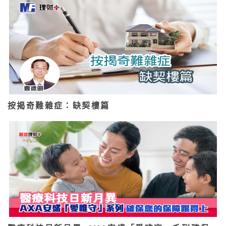
按揭奇難雜症：缺契樓篇