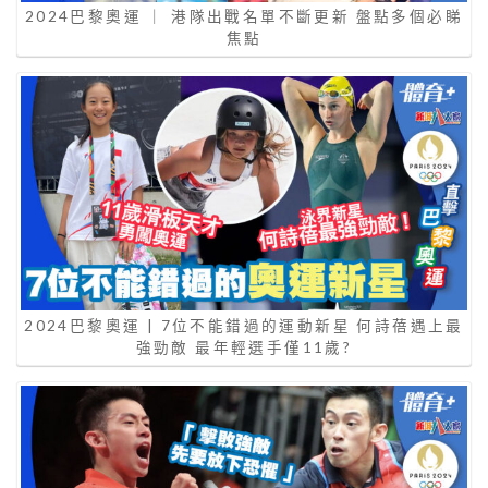
2024巴黎奧運 ｜ 港隊出戰名單不斷更新 盤點多個必睇
焦點
2024巴黎奧運 | 7位不能錯過的運動新星 何詩蓓遇上最
強勁敵 最年輕選手僅11歲?