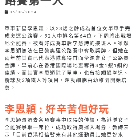
路賽第一人
05/08/2024
單車新星李思穎，以23歲之齡成為首位女單車手完
成奧運公路賽，92人中排名第64位，下周將出戰場
地全能賽，被看好成為車后李慧詩的接班人。雖然
李思穎無法在巴黎奧運公路賽中奪取獎牌，但她在
兩年前其實已代表港隊奪得首面全運會女子公路賽
金牌，早前亦在香港國際場地盃奪得3金1銀1銅的
佳績。而其實李思穎除了單車，也曾接觸過拳道、
欖球及3項鐵人等項目，運動細胞由幼稚園開始培
養。
李思穎 : 好辛苦但好玩
李思穎憑過去各項賽事中取得的佳績，為港隊女子
全能賽爭取一席位，成功取得奧運入場券，教練表
示「目前香港相信暫未有其他運動員比她更好水