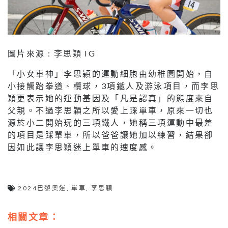
圖片來源 : 李思穎 IG
「小女車神」李思穎的運動細胞由幼稚園開始，自
小接觸跆拳道、欖球，3項鐵人及游泳項目，而李思
穎更表示她的運動基因及「凡是認真」的態度來自
父親。不過李思穎之所以愛上踩單車，原來一切也
源於小二開始玩的三項鐵人，她稱三項運動中最差
的項目是踩單車，所以爸爸讓她加以練習，結果卻
因如此讓李思穎迷上單車的速度感。
2024巴黎奧運
,
單車
,
李思穎
相關文章：