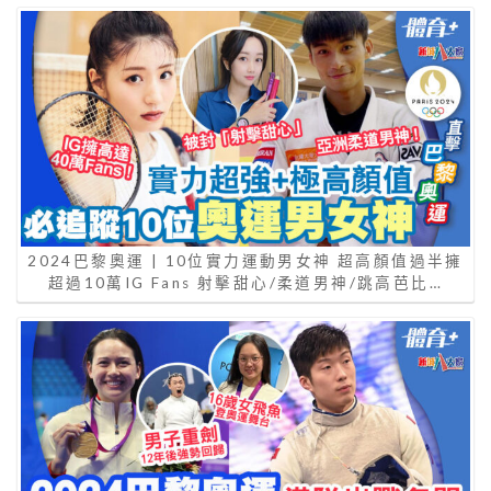
2024巴黎奧運 | 10位實力運動男女神 超高顏值過半擁
超過10萬IG Fans 射擊甜心/柔道男神/跳高芭比…