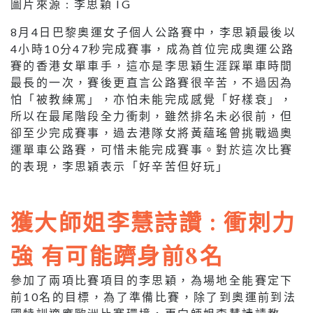
圖片來源 : 李思穎 IG
8月4日巴黎奧運女子個人公路賽中，李思穎最後以
4小時10分47秒完成賽事，成為首位完成奧運公路
賽的香港女單車手，這亦是李思穎生涯踩單車時間
最長的一次，賽後更直言公路賽很辛苦，不過因為
怕「被教練罵」，亦怕未能完成感覺「好樣衰」，
所以在最尾階段全力衝刺，雖然排名未必很前，但
卻至少完成賽事，過去港隊女將黃蘊瑤曾挑戰過奧
運單車公路賽，可惜未能完成賽事。對於這次比賽
的表現，李思穎表示「好辛苦但好玩」
獲大師姐李慧詩讚 : 衝刺力
強 有可能躋身前8名
參加了兩項比賽項目的李思穎，為場地全能賽定下
前10名的目標，為了準備比賽，除了到奧運前到法