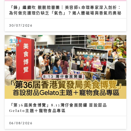
「鋒」繼續吹 靚靚陪審團 | 美容師x命理專家深入剖析：
為何做完護理仍缺乏「氣色」？揭人體磁場與香氣的奧秘
30/07/2026
「第36屆美食博覽」8.13灣仔會展開鑼 首設甜品
Gelato主題＋寵物食品專區
06/08/2026