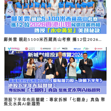
鄺美雲 親赴5100米西藏高山考察 攜12位2026…
港股下半年布局關鍵：專家拆解「七翻身」真偽 聚
焦北水與AI新趨勢