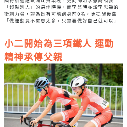
國特訓適應歐洲比賽環境，更向師姐李慧詩請教
「超越別人」的最佳時機，而李慧詩亦讚李思穎的
衝刺力強，認為她有可能躋身前8名，更提醒後輩
「做運動員不需想太多，只需要做好自己就可以」
小二開始為三項鐵人 運動
精神承傳父親