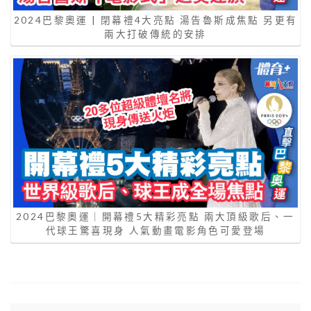
2024巴黎奧運 | 閉幕禮4大亮點 湯告魯斯成焦點 另更有
兩大打破傳統的安排
2024巴黎奧運｜開幕禮5大精彩亮點 兩大頂級歌后、一
代球王驚喜現身 人氣動畫電影角色可愛登場