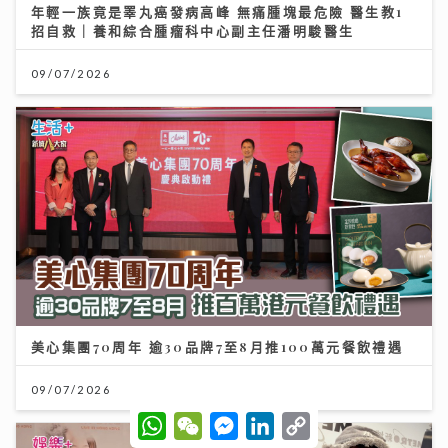
年輕一族竟是睪丸癌發病高峰 無痛腫塊最危險 醫生教1
招自救｜養和綜合腫瘤科中心副主任潘明駿醫生
09/07/2026
美心集團70周年 逾30品牌7至8月推100萬元餐飲禮遇
09/07/2026
W
W
M
L
C
h
e
e
i
o