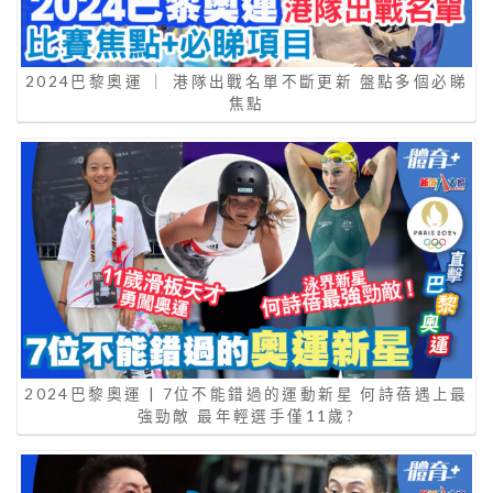
2024巴黎奧運 ｜ 港隊出戰名單不斷更新 盤點多個必睇
焦點
2024巴黎奧運 | 7位不能錯過的運動新星 何詩蓓遇上最
強勁敵 最年輕選手僅11歲?