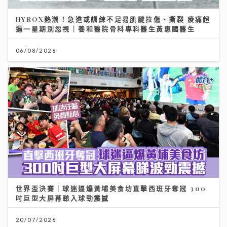
HYROX熱潮！急進或訓練不足易肌腱拉傷、撕裂 痠痛超
過一星期別忽視｜養和醫院骨科專科醫生黃惠國醫生
06/08/2026
世界盃決賽｜球迷逼爆黃埔美食坊直擊西班牙奪冠 300
吋巨型大屏幕睇入球勁震撼
20/07/2026