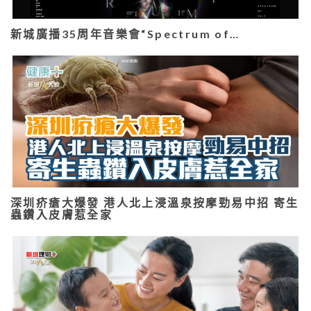
新城廣播35周年音樂會“Spectrum of…
深圳疥瘡大爆發 港人北上浸溫泉按摩勁易中招 寄生
蟲鑽入皮膚惹全家