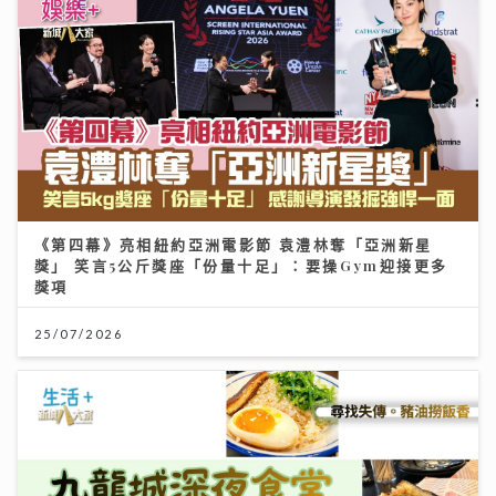
《第四幕》亮相紐約亞洲電影節 袁澧林奪「亞洲新星
獎」 笑言5公斤獎座「份量十足」：要操Gym迎接更多
獎項
25/07/2026