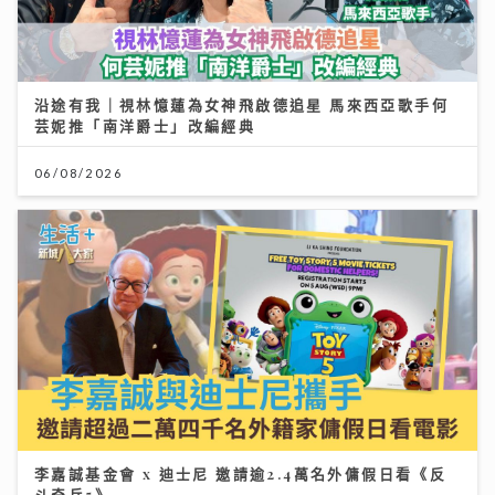
沿途有我｜視林憶蓮為女神飛啟德追星 馬來西亞歌手何
芸妮推「南洋爵士」改編經典
06/08/2026
李嘉誠基金會 x 迪士尼 邀請逾2.4萬名外傭假日看《反
斗奇兵5》