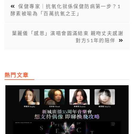
保健專家｜抗氧化就係保健防病第一步？1
酵素被喻為「百萬抗氧之王」
葉麗儀「感恩」演唱會圓滿結束 親吻丈夫感謝
對方51年的陪伴
熱門文章