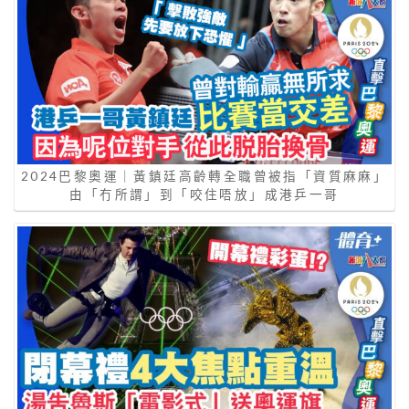
2024巴黎奧運｜黃鎮廷高齡轉全職曾被指「資質麻麻」
由「冇所謂」到「咬住唔放」成港乒一哥