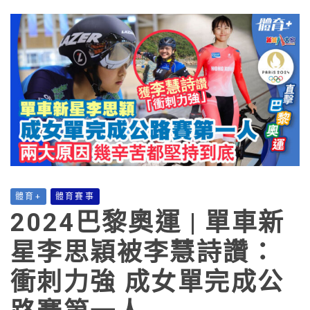
體育+
體育賽事
2024巴黎奧運 | 單車新
星李思穎被李慧詩讚：
衝刺力強 成女單完成公