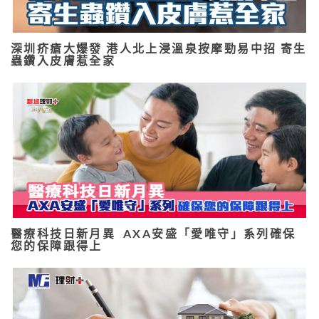
深圳疥瘡大爆發 港人北上浸溫泉按摩勁易中招 寄生
蟲鑽入皮膚惹全家
醫療科技日新月異 AXA安盛「愛唯守」系列確保
您的保障跟得上