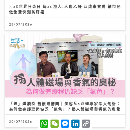
7.28世界肝炎日 每20港人1人患乙肝 四成未察覺 籲市民
做免費快測防肝癌
28/07/2026
「鋒」繼續吹 靚靚陪審團 | 美容師x命理專家深入剖析：
為何做完護理仍缺乏「氣色」？揭人體磁場與香氣的奧秘
W
W
M
L
C
30/07/2026
h
e
e
i
o