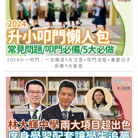
2024小一叩門｜一文睇清5大注意+叩門流程+重要日子
拆解9大迷思