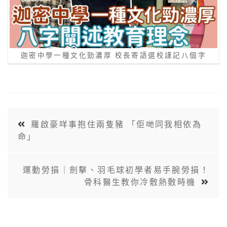
迦密中學一種文化勁濃厚 校長寄語選校謹記八個字
羅啟豪咩事抱住兩隻豬 「佢哋同我相依為
命」
運動勞損｜劍擊、羽毛球初學者易手腕勞損！
骨科醫生教你冷敷熱敷時機