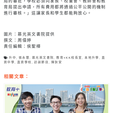
局的審批，學校必須向家長、校董會、教師會和教
育局提出申請，所有費用都將通過公平公開的機制
進行審核。」這讓家長和學生都能夠放心。
圖片：慕光英文書院提供
撰文：周僖婷
責任編輯：侯聖樺
升中
,
張永豐
,
慕光英文書院
,
教育+KK校長室
,
本地升學
,
直
資中學
,
直資學校
,
訪談節目
,
陳狄安
相關文章：