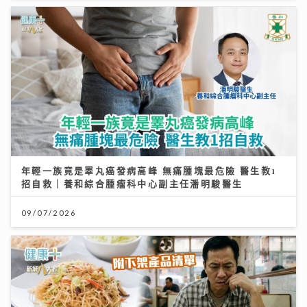
年輕一族竟是睪丸癌發病高峰 無痛腫塊最危險 醫生教1
招自救｜養和綜合腫瘤科中心副主任潘明駿醫生
09/07/2026