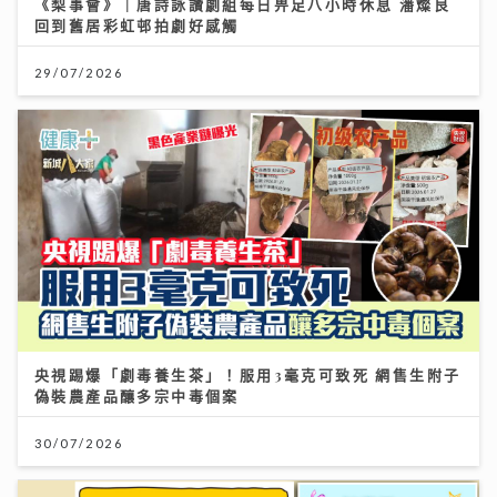
《梨事會》｜唐詩詠讚劇組每日畀足八小時休息 潘燦良
回到舊居彩虹邨拍劇好感觸
29/07/2026
央視踢爆「劇毒養生茶」！服用3毫克可致死 網售生附子
偽裝農產品釀多宗中毒個案
30/07/2026