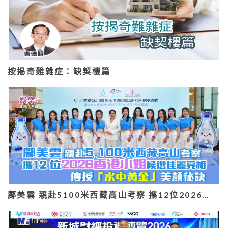
按揭奇難雜症：缺契樓篇
鄺美雲 親赴5100米西藏高山考察 攜12位2026…