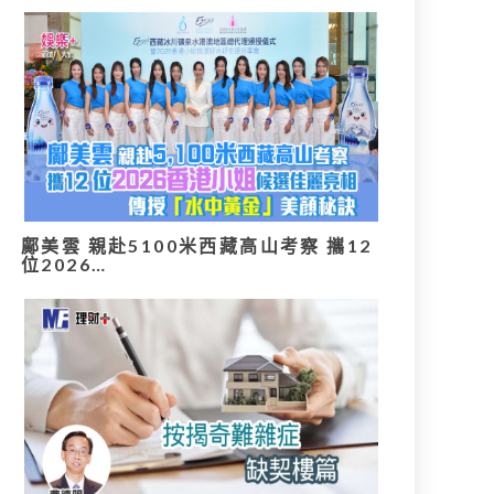
鄺美雲 親赴5100米西藏高山考察 攜12
位2026…