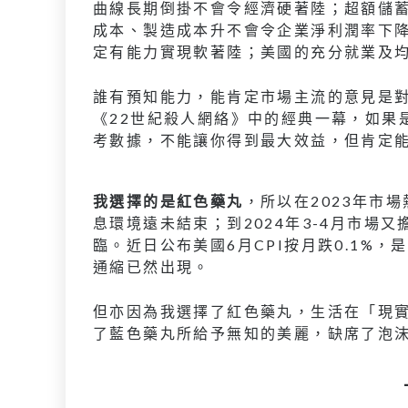
曲線長期倒掛不會令經濟硬著陸；超額儲
成本、製造成本升不會令企業淨利潤率下
定有能力實現軟著陸；美國的充分就業及
誰有預知能力，能肯定市場主流的意見是
《22世紀殺人網絡》中的經典一幕，如果
考數據，不能讓你得到最大效益，但肯定
我選擇的是紅色藥丸
，所以在2023年市
息環境遠未結束；到2024年3-4月市場
臨。近日公布美國6月CPI按月跌0.1%
通縮已然出現。
但亦因為我選擇了紅色藥丸，生活在「現
了藍色藥丸所給予無知的美麗，缺席了泡