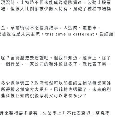
但現況時，比特幣不但未能成為避險資產，波動比股票
市場，但很大比例卻被少數人持有，潛藏了種種市場操
資金，華爾街就不乏投資故事。人造肉、電動車、
未來主流，this time is different，最終結
何呢？留待歷史去驗證吧。但我只知道，經濟上，除了
。一個行業、一家公司的額外盈餘多了，就代表了另一
有多少過剩勞工？政府當然可以印銀紙去補貼無業百姓
的所得稅必然會大大提升。巴菲特也透露了，未來的利
這些科技巨頭的稅後淨利又可以增長多少？
了AI熱潮外，近來聽得最多還有：失業率上升不代表衰退；孳息率