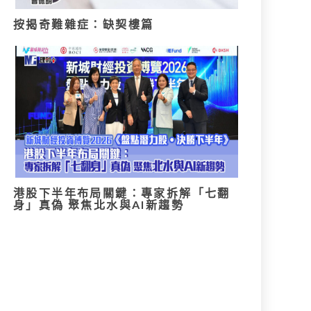
按揭奇難雜症：缺契樓篇
港股下半年布局關鍵：專家拆解「七翻
身」真偽 聚焦北水與AI新趨勢