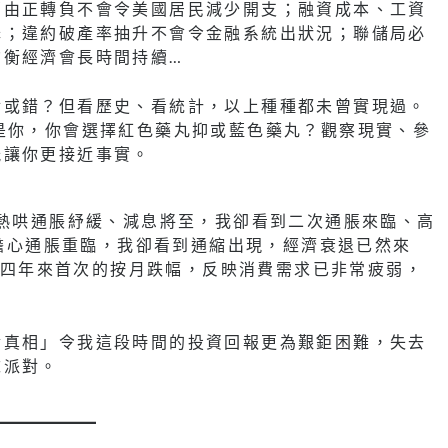
蓄由正轉負不會令美國居民減少開支；融資成本、工資
降；違約破產率抽升不會令金融系統出狀況；聯儲局必
均衡經濟會長時間持續…
對或錯？但看歷史、看統計，以上種種都未曾實現過。
是你，你會選擇紅色藥丸抑或藍色藥丸？觀察現實、參
能讓你更接近事實。
場熱哄通脹紓緩、減息將至，我卻看到二次通脹來臨、高
又擔心通脹重臨，我卻看到通縮出現，經濟衰退已然來
，是四年來首次的按月跌幅，反映消費需求已非常疲弱，
實真相」令我這段時間的投資回報更為艱鉅困難，失去
沫派對。