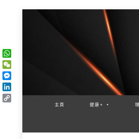
W
一網睇盡 八家大成
h
W
a
e
M
t
C
e
L
s
h
s
i
主頁
健康+
A
C
a
s
n
p
o
t
e
k
p
p
n
e
y
g
d