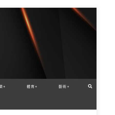
樂+
體育+
藝術+