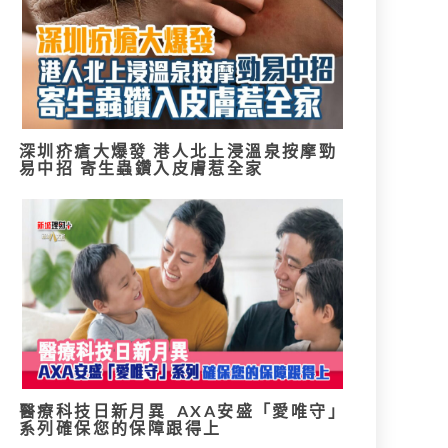
深圳疥瘡大爆發 港人北上浸溫泉按摩勁
易中招 寄生蟲鑽入皮膚惹全家
醫療科技日新月異 AXA安盛「愛唯守」
系列確保您的保障跟得上