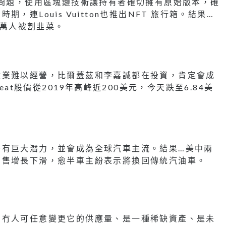
手問題，使用區塊鏈技術讓持有者確切擁有原始版本，確
連Louis Vuitton也推出NFT 旅行箱。結果…
0萬人被割韭菜。
牧業難以經營，比爾蓋茲和李嘉誠都在投資，肯定會成
eat股價從2019年高峰近200美元，今天跌至6.84美
場有巨大潛力，並會成為全球汽車主流。結果…美中兩
銷售增長下滑，愈半車主紛表示將換回傳統汽油車。
，冇人可任意變更它的供應量、是一種稀缺資產、是未