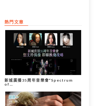
熱門文章
新城廣播35周年音樂會“Spectrum
of…