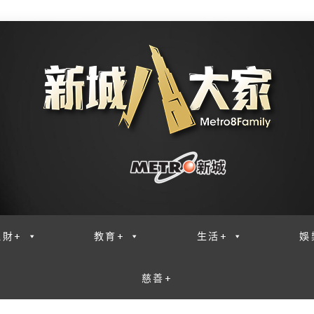
理財+
教育+
生活+
娛
慈善+