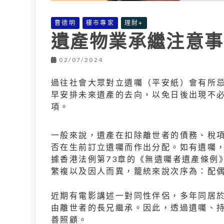
曹德明
樓市專家
理財+
遺產物業承繼注意事
02/07/2024
過往社會大眾對立遺囑（平安紙）會有所
早安排未來遺產的去向，以免日後出現不
項。
一般來說，遺產在扣除離世者的債務、稅
否在生前訂立遺囑而作出分配。如有遺囑
據香港法例第73章的《無遺囑者遺產條例
繁複以及因人而異，籠統來說次序為：配
近期有電影講述一對同性伴侶，多年同居
由離世者的長兄繼承。因此，透過遺囑、
善照顧。