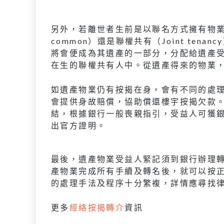
另外，若離世者生前是以聯名方式擁有物業，要
common）還是聯權共有（Joint te
將會便成為其遺產的一部分，分配給遺產
在生的聯權共有人中。從遺產得來的物業
如遺產物業仍有按揭在身，會有不同的處
會提供身故賠償，協助償還樓宇按揭欠款
結，根據銀行一般喪親指引，受益人可獲
出官方證明。
最後，遺產物業受益人緊記須到銀行辦理
產物業完成所有手續及轉名後，就可以按
的處理手法及程序十分繁複，詳情應尋找
更多
經絡按揭轉介
資訊