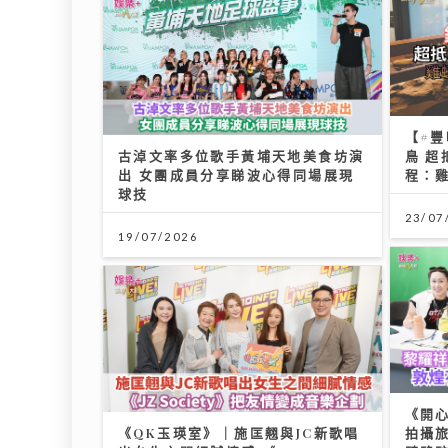
【#
古淖文率多位歌手黃埔天地美食坊演
鳥 超
出 女團成員分享睇波心得同場展現
程：
球技
23/07
19/07/2026
《開
《QK玉瑛室》｜施匡翹與JC新歌唱
拍攝