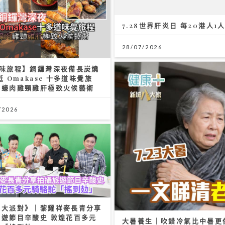
7.28世界肝炎日 每20港人
28/07/2026
豐味旅程】銅鑼灣深夜備長炭燒
抵 Omakase 十多道味覺旅
雞蠔肉雞頸雞肝極致火候藝術
/2026
心大派對》｜黎耀祥麥長青分享
旅遊節目辛酸史 敦煌花百多元
大暑養生｜吹錯冷氣比中暑更