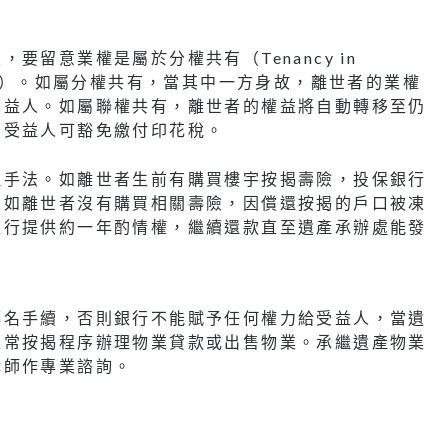
留意業權是屬於分權共有（Tenancy in
nancy）。如屬分權共有，當其中一方身故，離世者的業權
受益人。如屬聯權共有，離世者的權益將自動轉移至仍
，受益人可豁免繳付印花稅。
理手法。如離世者生前有購買樓宇按揭壽險，投保銀行
。如離世者沒有購買相關壽險，因償還按揭的戶口被凍
銀行提供約一年酌情權，繼續還款直至遺產承辦處能發
轉名手續，否則銀行不能賦予任何權力給受益人，當遺
正常按揭程序辦理物業貸款或出售物業。承繼遺產物業
律師作專業諮詢。