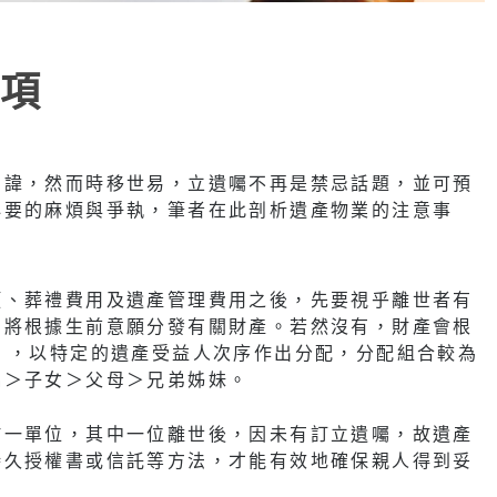
項
忌諱，然而時移世易，立遺囑不再是禁忌話題，並可預
必要的麻煩與爭執，筆者在此剖析遺產物業的注意事
項、葬禮費用及遺產管理費用之後，先要視乎離世者有
，將根據生前意願分發有關財產。若然沒有，財產會根
》，以特定的遺產受益人次序作出分配，分配組合較為
偶＞子女＞父母＞兄弟姊妹。
於一單位，其中一位離世後，因未有訂立遺囑，故遺產
持久授權書或信託等方法，才能有效地確保親人得到妥