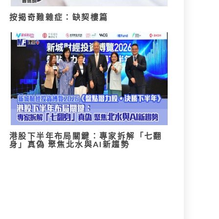
按揭奇難雜症：缺契樓篇
港股下半年布局關鍵：專家拆解「七翻
身」真偽 聚焦北水與AI新趨勢