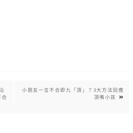
《沿
小朋友一言不合即九「頂」？3大方法回應
等合
頂嘴小孩