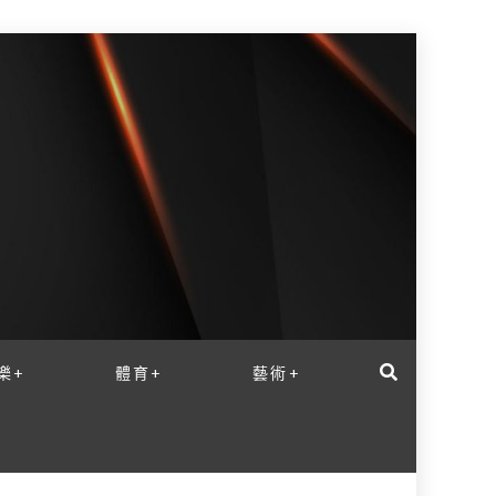
樂+
體育+
藝術+