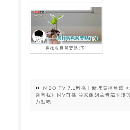
尋找收息股要點(下)
MBO TV 7.1啟播丨新城廣播台歌
途有我》MV首播 薛家燕胡孟青譚玉瑛
力獻唱