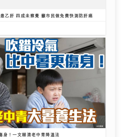
1人患乙肝 四成未察覺 籲市民做免費快測防肝癌
傷身！一文睇清老中青降溫法