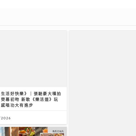
來生活好快樂》｜張馳豪大嘆拍
獻熒幕初吻 新歌《樂活道》玩
鮮感唱功大有進步
/2026