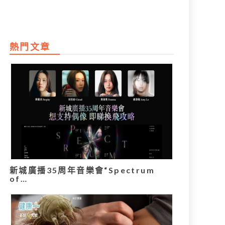
熱門文章
新城廣播35周年音樂會“Spectrum
of…