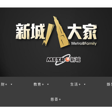
理財+
教育+
生活+
娛
慈善+