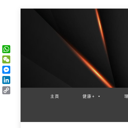
W
一網睇盡 八家大成
h
W
a
e
M
t
C
e
L
s
h
s
i
主頁
健康+
A
C
a
s
n
p
o
t
e
k
p
p
n
e
y
g
d