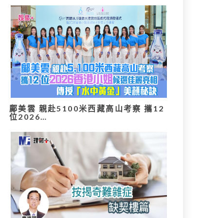
鄺美雲 親赴5100米西藏高山考察 攜12
位2026…