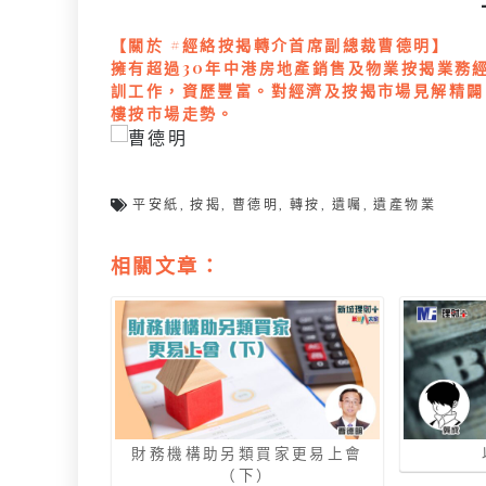
【關於 #經絡按揭轉介首席副總裁曹德明】
擁有超過30年中港房地產銷售及物業按揭業務
訓工作，資歷豐富。對經濟及按揭市場見解精闢
樓按市場走勢。
平安紙
,
按揭
,
曹德明
,
轉按
,
遺囑
,
遺產物業
相關文章：
財務機構助另類買家更易上會
（下）