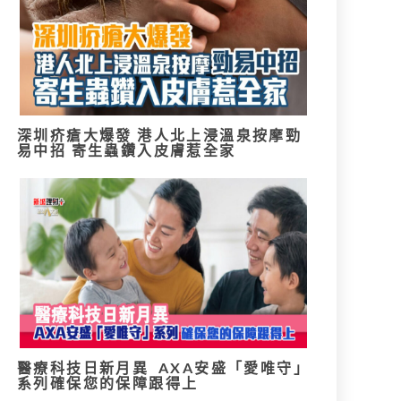
深圳疥瘡大爆發 港人北上浸溫泉按摩勁
易中招 寄生蟲鑽入皮膚惹全家
醫療科技日新月異 AXA安盛「愛唯守」
系列確保您的保障跟得上