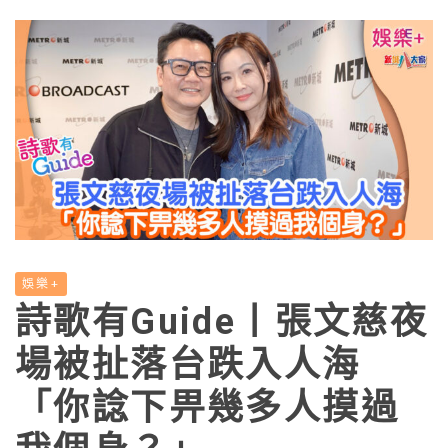
娛樂+
詩歌有Guide丨張文慈夜
場被扯落台跌入人海
「你諗下畀幾多人摸過