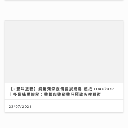
【#豐味旅程】銅鑼灣深夜備長炭燒鳥 超抵 Omakase
十多道味覺旅程：雞蠔肉雞頸雞肝極致火候藝術
23/07/2026