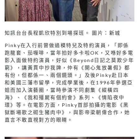
知訊台台長程凱欣特別到場探班。 圖片：新城
Pinky在入行前曾做過模特兒及特約演員，「即係
跑龍套、茄喱啡，當年拍好多卡啦OK，又喺好多電
影入面做特約演員，好似《Beyond日記之莫欺少年
窮》，講黃貫中抄我牌，仲有《開心鬼放暑假》都
有份，但都係一、兩個鏡頭。」及後Pinky赴日本
和美國三藩市留學，完成學業後，在1996年參選亞
姐而加入演藝圈，當時參演不同劇集《縱橫四
海》、《我和殭屍有個約會》系列、《情陷夜中
環》等。在電影方面，Pinky首部拍攝的電影《黑
獄斷場歌之砌生豬肉中》，與影帝梁朝偉合作，她
直言不敢直視對方的眼睛。