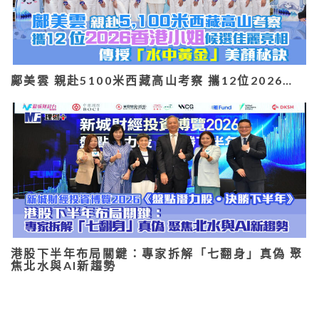
鄺美雲 親赴5100米西藏高山考察 攜12位2026…
港股下半年布局關鍵：專家拆解「七翻身」真偽 聚
焦北水與AI新趨勢