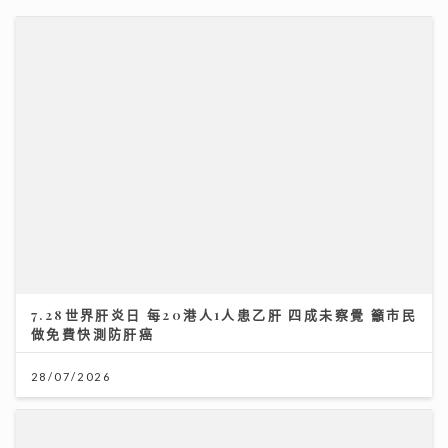
7.28世界肝炎日 每20港人1人患乙肝 四成未察覺 籲市民
做免費快測防肝癌
28/07/2026
美心月餅｜美心麻辣牛肉、XO醬豬肉月餅、COVA黑芝
麻 全新口味挑戰味蕾 直擊流心奶黃製作