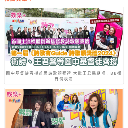
圈中基督徒齊撐首屆詩歌頒獎禮 大肚王君馨獻唱：BB都
有份表演