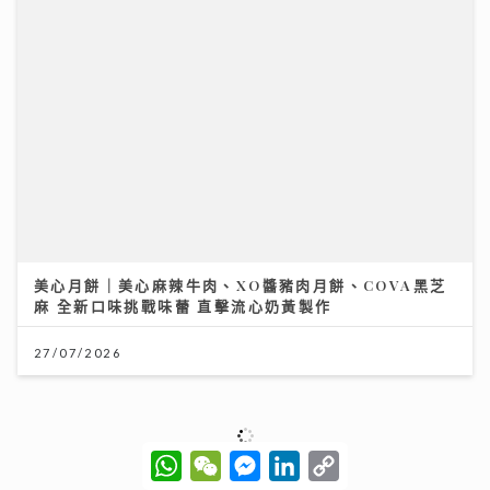
27/07/2026
「鋒」繼續吹 | 家用美容儀器成效成疑 行家揭功率不足
及衞生隱患
08/07/2026
W
W
M
L
C
h
e
e
i
o