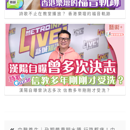
詩歌不止在教堂播放？ 香港樂壇的福音軌跡
漢陽自曝曾決志多次 信教多年剛剛才受洗？
中醫養生｜孕期嚴重腳水腫 行路都痛！中