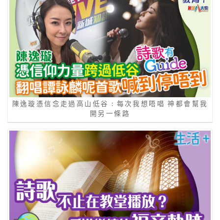
陳逸璇憑信念走過高山低谷 : 每次我想唔唱 神都會幫我
開另一條路