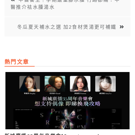
醫推介袪水腫湯水
冬瓜夏天補水之選 加2食材煲湯更可補鐵
熱門文章