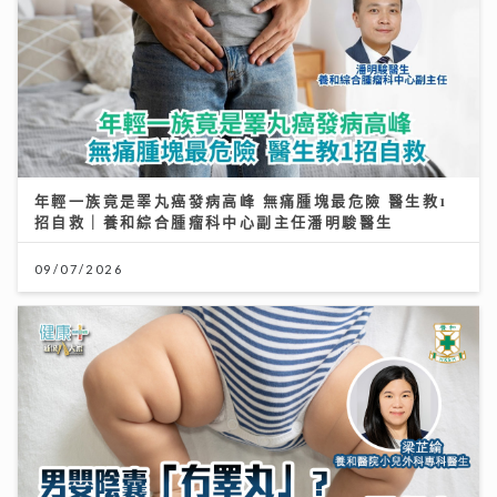
年輕一族竟是睪丸癌發病高峰 無痛腫塊最危險 醫生教1
招自救｜養和綜合腫瘤科中心副主任潘明駿醫生
09/07/2026