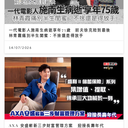
一代電影人施南生病逝享年75歲 前夫徐克陪到最後
林青霞痛別半生閨蜜：不捨還是得放手
14/07/2026
AXA 安盛嶄新三步財富管理方案 迎接長壽年代