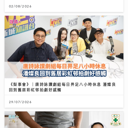
02/08/2026
《梨事會》｜唐詩詠讚劇組每日畀足八小時休息 潘燦良
回到舊居彩虹邨拍劇好感觸
29/07/2026