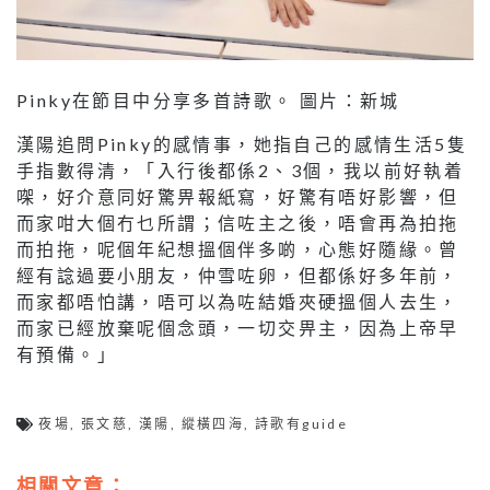
Pinky在節目中分享多首詩歌。 圖片：新城
漢陽追問Pinky的感情事，她指自己的感情生活5隻
手指數得清，「入行後都係2、3個，我以前好執着
㗎，好介意同好驚畀報紙寫，好驚有唔好影響，但
而家咁大個冇乜所謂；信咗主之後，唔會再為拍拖
而拍拖，呢個年紀想搵個伴多啲，心態好隨緣。曾
經有諗過要小朋友，仲雪咗卵，但都係好多年前，
而家都唔怕講，唔可以為咗結婚夾硬搵個人去生，
而家已經放棄呢個念頭，一切交畀主，因為上帝早
有預備。」
夜場
,
張文慈
,
漢陽
,
縱橫四海
,
詩歌有guide
相關文章：