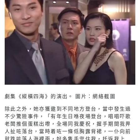
劇集《縱橫四海》的演出。 圖片：網絡截圖
除此之外，她亦獲邀到不同地方登台，當中發生過
不少驚險事件，「有年生日喺夜場登台，唱唱吓歌
老闆推個蛋糕出嚟，全場同我慶祝，握手期間我畀
人扯咗落台，當時着咗一條低胸露背裙，一仆向前
就跌咗落人海裡面，好多隻手兜住我，托返我上