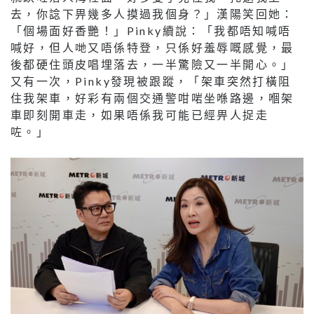
去，你諗下畀幾多人摸過我個身？」漢陽笑回她：
「個場面好香艷！」Pinky續說：「我都唔知喊唔
喊好，但人哋又唔係特登，只係好羞辱嘅感覺，最
後都硬住頭皮唱埋落去，一半驚險又一半開心。」
又有一次，Pinky發現被跟蹤，「架車突然打橫阻
住我架車，好彩有兩個交通警咁啱坐喺路邊，嗰架
車即刻開車走，如果唔係我可能已經畀人捉走
咗。」