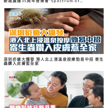
新城廣播35周年音樂會“Spectrum of…
深圳疥瘡大爆發 港人北上浸溫泉按摩勁易中招 寄生
蟲鑽入皮膚惹全家