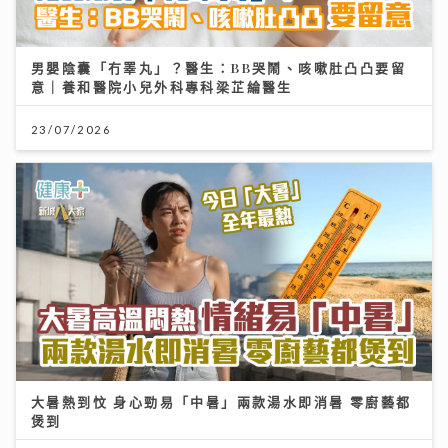
男嬰陰囊「冇睪丸」？醫生：BB哭鬧、咳嗽肚凸凸要留
意｜養和醫院小兒外科專科梁芷綸醫生
23/07/2026
大暑熱到忟 身心勁易「中暑」兩款湯水即消暑 零廚藝都
煲到