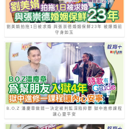
劉美娟拍拖1日被求婚 與張崇德婚姻保鮮23年 被爆婚前
守身如玉
B.O.Z 潘慶章做錯一決定被判監深陷抑鬱 獄中進修課程
讓心靈平安