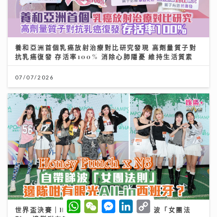
養和亞洲首個乳癌放射治療對比研究發現 高劑量質子對
抗乳癌復發 存活率100% 消除心肺隱憂 維持生活質素
07/07/2026
W
W
M
L
C
世界盃決賽｜Honey Punch x N5自帶睇波「女團法
h
e
e
i
o