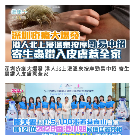
深圳疥瘡大爆發 港人北上浸溫泉按摩勁易中招 寄生
蟲鑽入皮膚惹全家