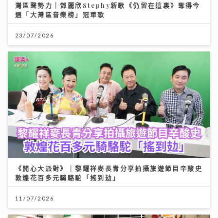
灣區聲勢力｜鄧麗欣Stephy新歌《仍留在這裏》奪得今
週「大灣區音樂榜」冠軍歌
23/07/2026
《開心大派對》｜黎耀祥麥長青分享拍攝旅遊節目辛酸史
敦煌花百多元騎駱駝「搖到攰」
11/07/2026