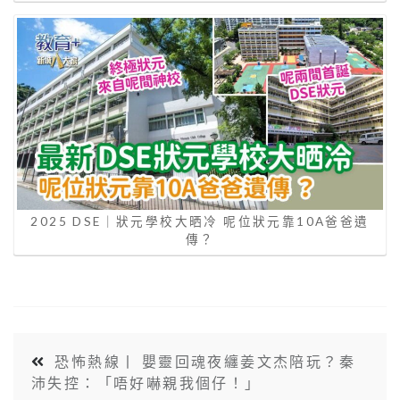
2025 DSE｜狀元學校大晒冷 呢位狀元靠10A爸爸遺
傳？
恐怖熱線丨 嬰靈回魂夜纏姜文杰陪玩？秦
沛失控：「唔好嚇親我個仔！」