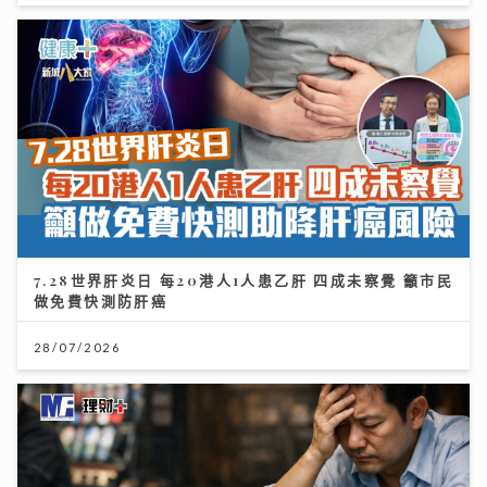
7.28世界肝炎日 每20港人1人患乙肝 四成未察覺 籲市民
做免費快測防肝癌
28/07/2026