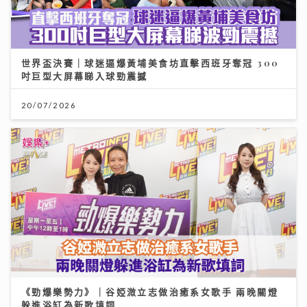
世界盃決賽｜球迷逼爆黃埔美食坊直擊西班牙奪冠 300
吋巨型大屏幕睇入球勁震撼
20/07/2026
《勁爆樂勢力》｜谷婭溦立志做治癒系女歌手 兩晚關燈
躲進浴缸為新歌填詞