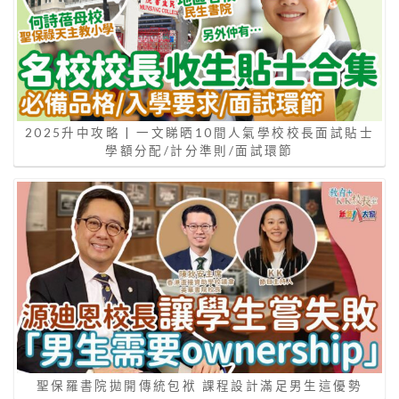
2025升中攻略 | 一文睇晒10間人氣學校校長面試貼士
學額分配/計分準則/面試環節
聖保羅書院拋開傳統包袱 課程設計滿足男生這優勢