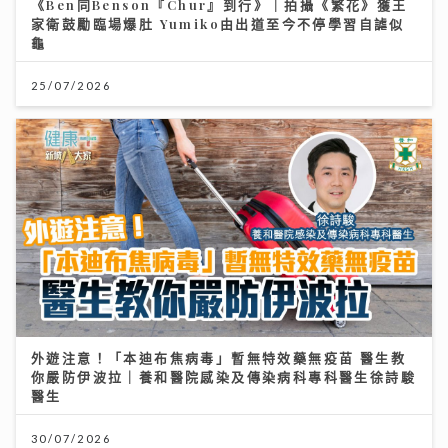
《Ben同Benson『Chur』到行》｜拍攝《繁花》獲王
家衛鼓勵臨場爆肚 Yumiko由出道至今不停學習自謔似
龜
25/07/2026
外遊注意！「本迪布焦病毒」暫無特效藥無疫苗 醫生教
你嚴防伊波拉｜養和醫院感染及傳染病科專科醫生徐詩駿
醫生
30/07/2026