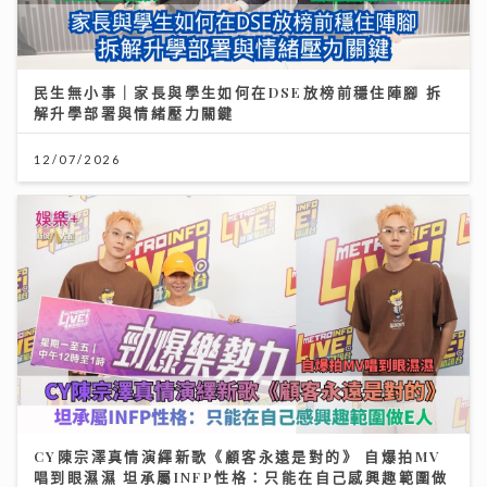
民生無小事｜家長與學生如何在DSE放榜前穩住陣腳 拆
解升學部署與情緒壓力關鍵
12/07/2026
CY陳宗澤真情演繹新歌《顧客永遠是對的》 自爆拍MV
唱到眼濕濕 坦承屬INFP性格：只能在自己感興趣範圍做