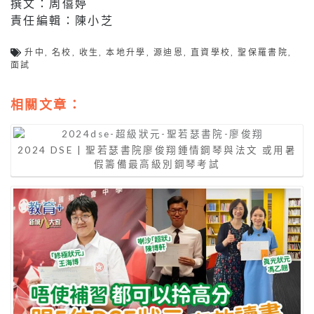
撰文：周僖婷
責任編輯：陳小芝
升中
,
名校
,
收生
,
本地升學
,
源迪恩
,
直資學校
,
聖保羅書院
,
面試
相關文章：
2024 DSE | 聖若瑟書院廖俊翔鍾情鋼琴與法文 或用暑
假籌備最高級別鋼琴考試