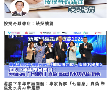
按揭奇難雜症：缺契樓篇
港股下半年布局關鍵：專家拆解「七翻身」真偽 聚
焦北水與AI新趨勢