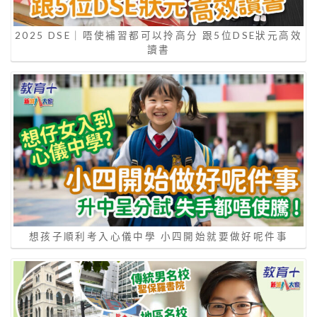
2025 DSE｜唔使補習都可以拎高分 跟5位DSE狀元高效
讀書
想孩子順利考入心儀中學 小四開始就要做好呢件事