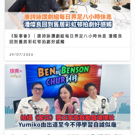
《梨事會》｜唐詩詠讚劇組每日畀足八小時休息 潘燦良
回到舊居彩虹邨拍劇好感觸
29/07/2026