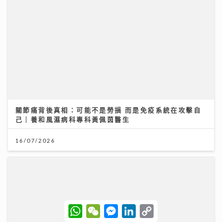
【妙「搜」仁心】視力被「偷走」無聲無息？中大教授拆
解青光眼復原新曙光
13/07/2026
W
W
M
L
C
h
e
e
i
o