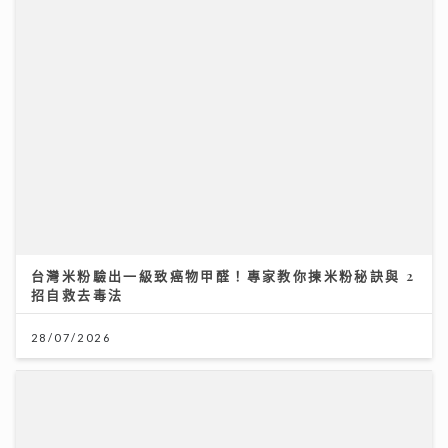
關節痛背後真相：可能不是勞損 而是免疫系統在攻擊自
己｜養和風濕病科專科黃佩茵醫生
16/07/2026