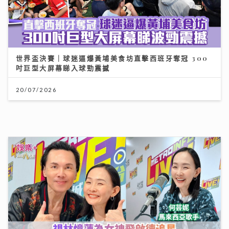
世界盃決賽｜球迷逼爆黃埔美食坊直擊西班牙奪冠 300
吋巨型大屏幕睇入球勁震撼
20/07/2026
沿途有我｜視林憶蓮為女神飛啟德追星 馬來西亞歌手何