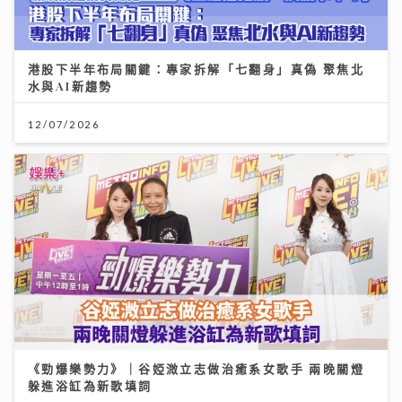
港股下半年布局關鍵：專家拆解「七翻身」真偽 聚焦北
水與AI新趨勢
12/07/2026
《勁爆樂勢力》｜谷婭溦立志做治癒系女歌手 兩晚關燈
躲進浴缸為新歌填詞