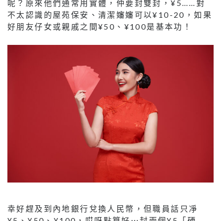
呢？原來他們通常用實體，仲要封雙封，¥5……對
不太認識的屋苑保安、清潔嬸嬸可以¥10-20，如果
好朋友仔女或親戚之間¥50、¥100是基本功！
幸好趕及到內地銀行兌換人民幣，但職員話只凈
¥5、¥50、¥100，哎呀點算好⋯封兩個¥5「硬