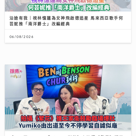
芸妮推「南洋爵士」改編經典
06/08/2026
《Ben同Benson『Chur』到行》｜拍攝《繁花》獲王
家衛鼓勵臨場爆肚 Yumiko由出道至今不停學習自謔似
龜
25/07/2026