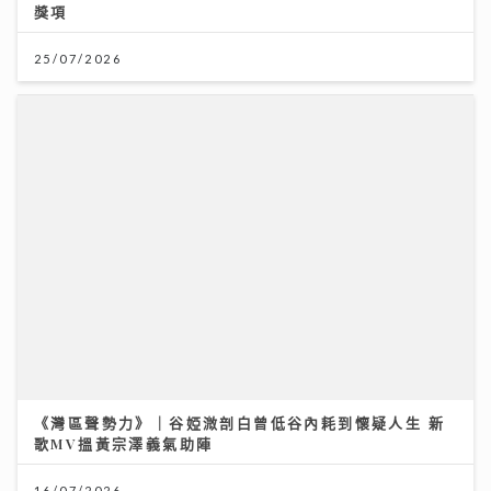
《灣區聲勢力》｜谷婭溦剖白曾低谷內耗到懷疑人生 新
歌MV搵黃宗澤義氣助陣
16/07/2026
《Ben同Benson『Chur』到行》｜徐榮新劇演8歲智
障人士 角色極具挑戰盼再創收視佳績