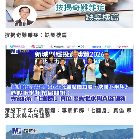
按揭奇難雜症：缺契樓篇
港股下半年布局關鍵：專家拆解「七翻身」真偽 聚
焦北水與AI新趨勢