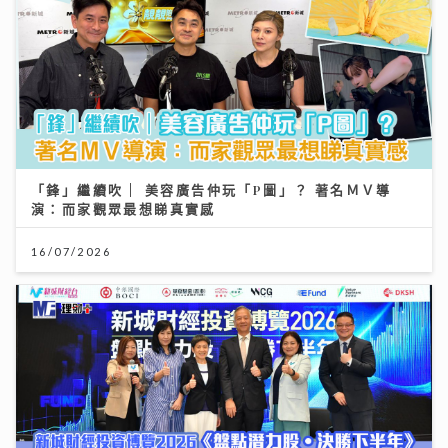
「鋒」繼續吹 | 美容廣告仲玩「P圖」？ 著名ＭＶ導
演：而家觀眾最想睇真實感
16/07/2026