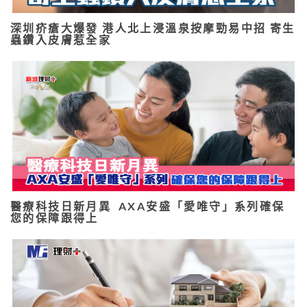
深圳疥瘡大爆發 港人北上浸溫泉按摩勁易中招 寄生
蟲鑽入皮膚惹全家
醫療科技日新月異 AXA安盛「愛唯守」系列確保
您的保障跟得上