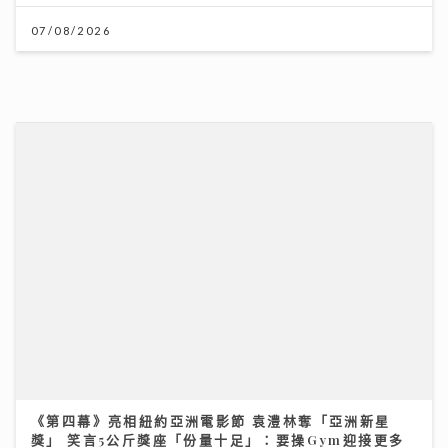
《第四幕》亮相紐約亞洲電影節 袁澧林奪「亞洲新星
獎」 笑言5公斤獎座「份量十足」：要操Gym迎接更多
獎項
25/07/2026