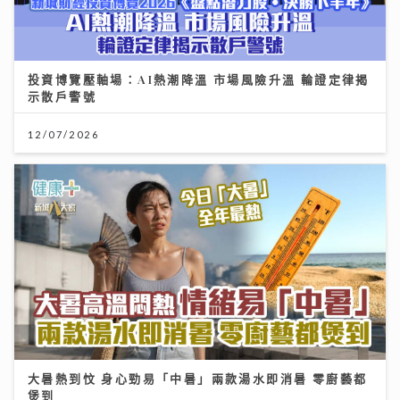
投資博覽壓軸場：AI熱潮降溫 市場風險升溫 輪證定律揭
示散戶警號
12/07/2026
大暑熱到忟 身心勁易「中暑」兩款湯水即消暑 零廚藝都
煲到