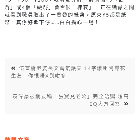
嘢」或4個「硬嘢」會否很「様衰」，正在猶豫之間
就看到職員取出了一叠叠的紙幣，原來¥5都是紙
幣，真係好鄉下仔……白白擔心一場！
伍富橋老婆長文霸氣護夫 14字爆粗鬧爆花
生友：你恨唔X到咁多
袁偉豪被網友稱「張寶兒老公」完全唔嬲 超高
EQ大方回答
熱門文章