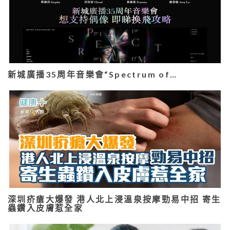
新城廣播35周年音樂會“Spectrum of…
深圳疥瘡大爆發 港人北上浸溫泉按摩勁易中招 寄生
蟲鑽入皮膚惹全家