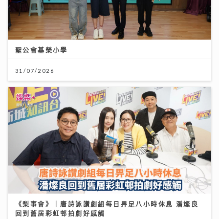
聖公會基榮小學
31/07/2026
《梨事會》｜唐詩詠讚劇組每日畀足八小時休息 潘燦良
回到舊居彩虹邨拍劇好感觸