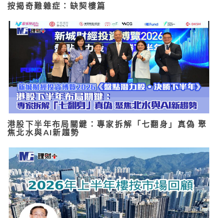
按揭奇難雜症：缺契樓篇
港股下半年布局關鍵：專家拆解「七翻身」真偽 聚
焦北水與AI新趨勢