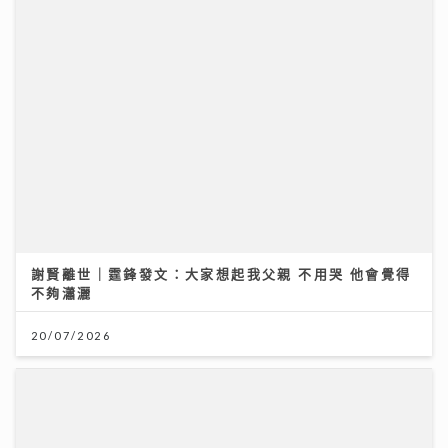
謝賢離世｜霆鋒發文：大家想起我父親 不用哭 他會覺得
不夠瀟灑
20/07/2026
沿途有我｜歐陽德勛、陳德彰「同屆新秀」重聚 陳德彰
爆黃耀光曾邀重組Raidas 大讚晚安莉莉主音Sinnie及
黃淑蔓