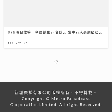
世界盃決賽｜Honey Punch x N5自帶睇波「女團法
則」 邊隊咁有眼光All-in西班牙？
23/07/2026
世界盃決賽｜《聲秀》冠亞季軍人馬都愛睇波 馮熙燮 柯
雨霏 胡子貝 邊個係西班牙鐵粉？
20/07/2026