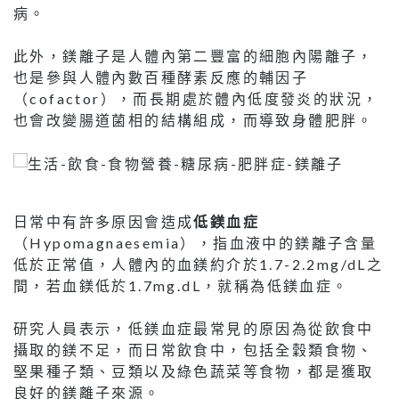
病。
此外，鎂離子是人體內第二豐富的細胞內陽離子，
也是參與人體內數百種酵素反應的輔因子
（cofactor），而長期處於體內低度發炎的狀況，
也會改變腸道菌相的結構組成，而導致身體肥胖。
日常中有許多原因會造成
低鎂血症
（Hypomagnaesemia），指血液中的鎂離子含量
低於正常值，人體內的血鎂約介於1.7-2.2mg/dL之
間，若血鎂低於1.7mg.dL，就稱為低鎂血症。
研究人員表示，低鎂血症最常見的原因為從飲食中
攝取的鎂不足，而日常飲食中，包括全穀類食物、
堅果種子類、豆類以及綠色蔬菜等食物，都是獲取
良好的鎂離子來源。