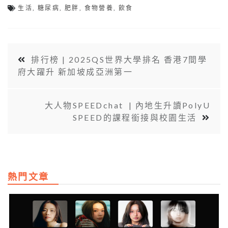
生活
,
糖尿病
,
肥胖
,
食物營養
,
飲食
排行榜 | 2025QS世界大學排名 香港7間學
府大躍升 新加坡成亞洲第一
大人物SPEEDchat | 內地生升讀PolyU
SPEED的課程銜接與校園生活
熱門文章