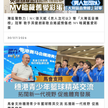
灣區聲勢力｜MC張天賦《男人怎可以》奪「大灣區音樂
榜」冠軍 歌手英健朗新歌自揭感情傷疤 MV暗藏舊愛彩
蛋
30/07/2026
馬會支持穗港青少年籃球精英交流 拓闊新一代視野 促進