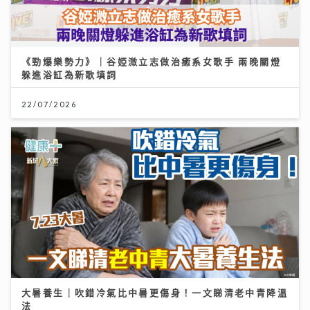
《勁爆樂勢力》｜谷婭溦立志做治癒系女歌手 兩晚關燈
躲進浴缸為新歌填詞
22/07/2026
大暑養生｜吹錯冷氣比中暑更傷身！一文睇清老中青降溫
法