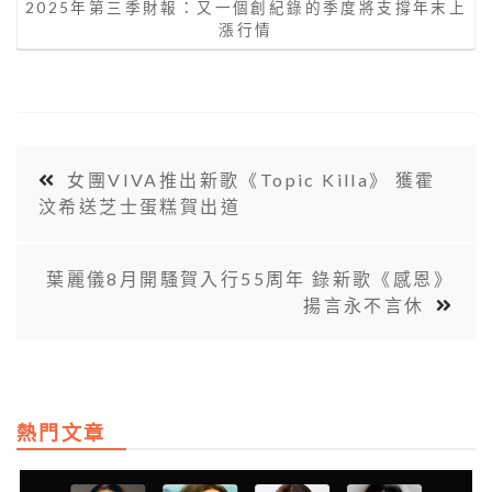
2025年第三季財報：又一個創紀錄的季度將支撐年末上
漲行情
女團VIVA推出新歌《Topic Killa》 獲霍
汶希送芝士蛋糕賀出道
葉麗儀8月開騷賀入行55周年 錄新歌《感恩》
揚言永不言休
熱門文章