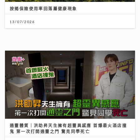
通靈體質｜洪助昇天生擁有超靈異感應 首爆最火酒店撞
鬼 第一次打開通靈之門 驚見同學死亡
27/07/2026