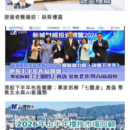
按揭奇難雜症：缺契樓篇
港股下半年布局關鍵：專家拆解「七翻身」真偽 聚
焦北水與AI新趨勢