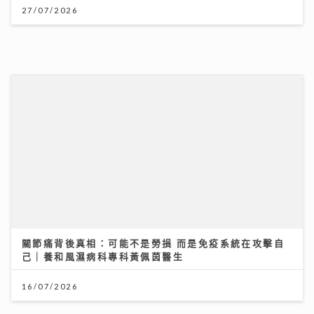
關節痛背後真相：可能不是勞損 而是免疫系統在攻擊自
己｜養和風濕病科專科黃佩茵醫生
16/07/2026
【#豐味旅程】銅鑼灣深夜備長炭燒鳥 超抵 Omakase