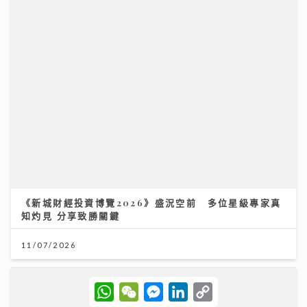
財知大道｜六歐洲勁旅即將來港 首場門票已售逾3萬張
強調「期望管理」球星或陣容不全
28/07/2026
W
W
M
L
C
h
e
e
i
o