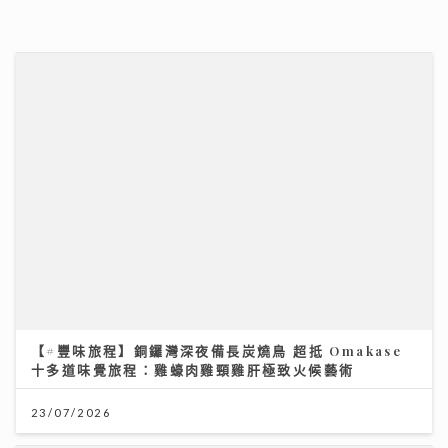
十多道味覺旅程：雞蠔肉雞頸雞肝極致火候藝術
23/07/2026
《新城財經投資博覽2026》盛況空前 多位星級專家真
知灼見 分享致勝關鍵
11/07/2026