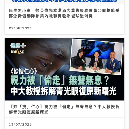
民生無小事｜徐英偉指本港酒店業靠服務質量非價格競爭
鄭泳舜倡港隊參與內地聯賽吸鄰城球迷消費
02/08/2026
【妙「搜」仁心】視力被「偷走」無聲無息？中大教授拆
解青光眼復原新曙光
13/07/2026