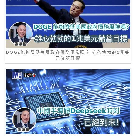
DOGE能夠降低美國政府債務風險嗎？ 雄心勃勃的1兆美
元儲蓄目標