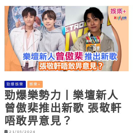
勁爆娛樂
娛樂+
勁爆樂勢力丨樂壇新人
曾傲棐推出新歌 張敬軒
唔敢畀意見？
21/05/2024