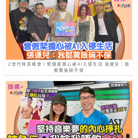
Z世代咪高峰會丨曾傲棐擔心被AI入侵生活 張運兒：我
都驚飯碗不保