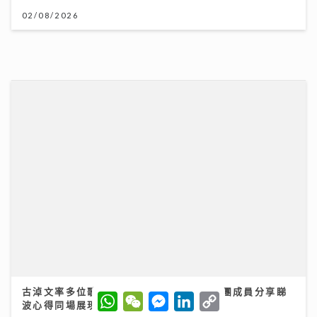
「第36屆美食博覽」8.13灣仔會展開鑼 首設甜品
Gelato主題＋寵物食品專區
06/08/2026
W
W
M
L
C
h
e
e
i
o