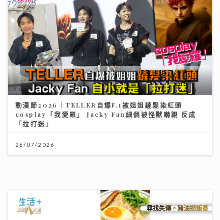
【#豐味旅程】｜九龍城深夜食堂 泰國直送胡椒豬骨湯燒
肉卷粉 尋找失傳豬油撈飯香
02/08/2026
《灣區聲勢力》｜谷婭溦剖白曾低谷內耗到懷疑人生 新
歌MV搵黃宗澤義氣助陣
16/07/2026