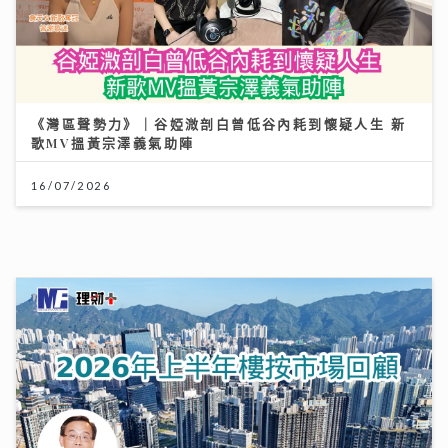
《第四幕》亮相紐約亞洲電影節 袁澧林奪「亞洲新星
獎」 笑言5公斤獎座「份量十足」：要操Gym迎接更多
獎項
25/07/2026