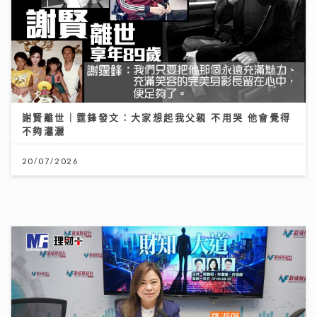
謝賢離世｜霆鋒發文：大家想起我父親 不用哭 他會覺得
不夠瀟灑
20/07/2026
財知大道｜六歐洲勁旅即將來港 首場門票已售逾3萬張