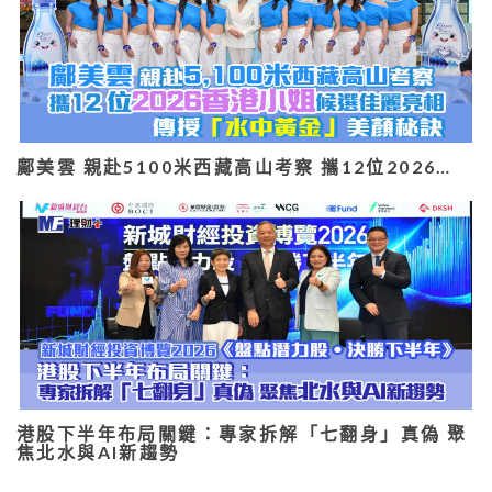
鄺美雲 親赴5100米西藏高山考察 攜12位2026…
港股下半年布局關鍵：專家拆解「七翻身」真偽 聚
焦北水與AI新趨勢