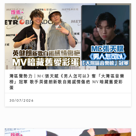
動漫節2026｜TELLER自爆F.1被姐姐鏟髮染紅頭
cosplay「我愛羅」 Jacky Fan細個被怪獸嚇親 反成
「拉打迷」
26/07/2026