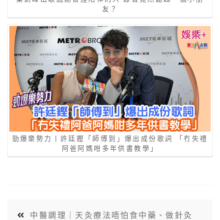
友？
勁爆樂勢力丨許廷鏗「師傅到」爆出成份歌詞 「冇失禮
阿爸阿媽咁多年供書教學」
中醫調理｜天灸療法唔怕食中藥、做針灸