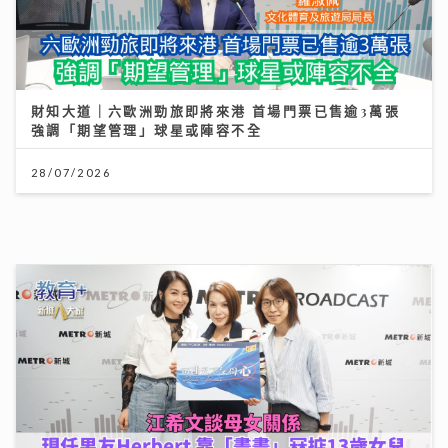
強調「期望管理」球星或陣容不全
28/07/2026
可連天下父母心｜江希文談母女關係 現任男友Herbert
靠「畫畫」冧掂13歲女兒 自爆曾因管教問題「炒大鑊」
03/08/2026