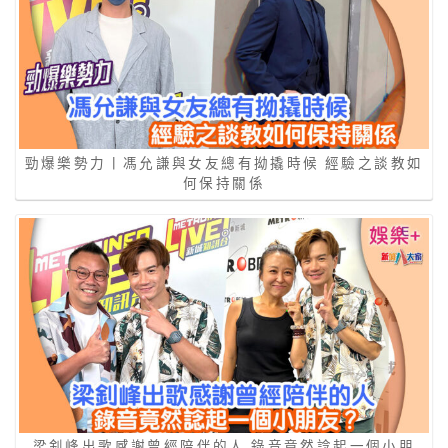
勁爆樂勢力丨馮允謙與女友總有拗撬時候 經驗之談教如
何保持關係
梁釗峰出歌感謝曾經陪伴的人 錄音竟然諗起一個小朋