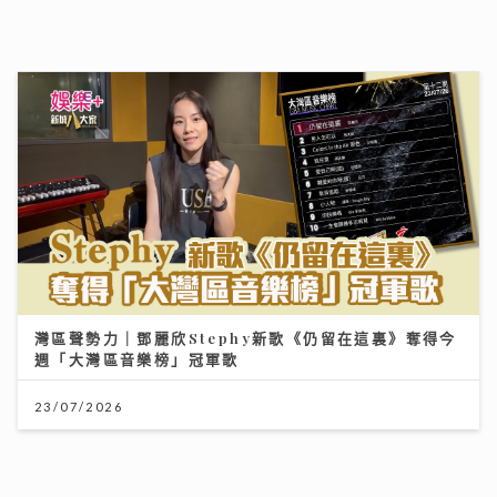
灣區聲勢力｜MC張天賦《男人怎可以》奪「大灣區音樂
榜」冠軍 歌手英健朗新歌自揭感情傷疤 MV暗藏舊愛彩
蛋
30/07/2026