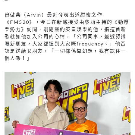
曾傲棐（Arvin）最近發表出道甜蜜之作
《FM520》，今日在新城接受由黎莉主持的《勁爆
樂勢力》訪問，剛剛簽約英皇娛樂的他，指這首新
歌就如他加入公司的心情，「公司同事，最近認識
嘅新朋友，大家都搵到大家嘅frequency。」他否
認是送給女朋友，「一切都係靠幻想，我冇諗住一
個人㗎！」