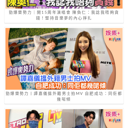
勁爆樂勢力｜開15周年演唱會 陳奐仁：我諗我唔夠貪
錢！堅持音樂夢的內心掙扎
勁爆樂勢力丨譚嘉儀搵外籍男士拍MV 自肥成功：同佢都
幾啱傾