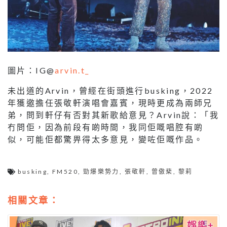
圖片：IG@
arvin.t_
未出道的Arvin，曾經在街頭進行busking，2022
年獲邀擔任張敬軒演唱會嘉賓，現時更成為兩師兄
弟，問到軒仔有否對其新歌給意見？Arvin說：「我
冇問佢，因為前段有啲時間，我同佢嘅唱腔有啲
似，可能佢都驚畀得太多意見，變咗佢嘅作品。
busking
,
FM520
,
勁爆樂勢力
,
張敬軒
,
曾傲棐
,
黎莉
相關文章：