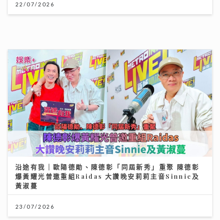
爆黃耀光曾邀重組Raidas 大讚晚安莉莉主音Sinnie及
黃淑蔓
23/07/2026
灣區聲勢力｜鄧麗欣Stephy新歌《仍留在這裏》奪得今
週「大灣區音樂榜」冠軍歌
23/07/2026