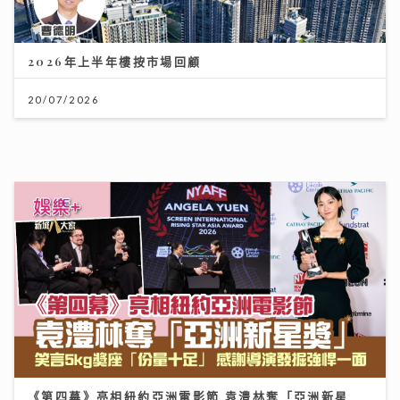
JC陳詠桐 x Zaina施匡翹首度合體Mini Concert 主題
「桐翹社」 校服look敬請期待
02/08/2026
古淖文率多位歌手黃埔天地美食坊演出 女團成員分享睇
波心得同場展現球技
19/07/2026