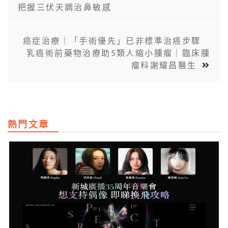
把握三伏天調治鼻敏感
癌症治療｜「手術優先」已非標準治癌步驟
乳癌術前藥物治療助5類人縮小腫瘤｜臨床腫
瘤科謝耀昌醫生
熱門文章