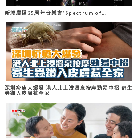
新城廣播35周年音樂會“Spectrum of…
深圳疥瘡大爆發 港人北上浸溫泉按摩勁易中招 寄生
蟲鑽入皮膚惹全家