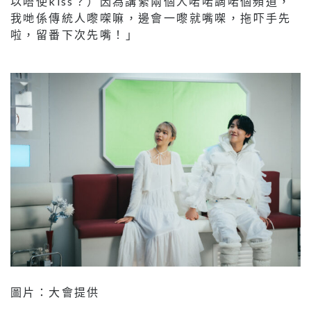
以唔使kiss？）因為講緊兩個人啱啱調啱個頻道，
我哋係傳統人嚟㗎嘛，邊會一嚟就嘴㗎，拖吓手先
啦，留番下次先嘴！」
圖片：大會提供