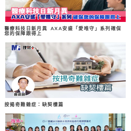
醫療科技日新月異 AXA安盛「愛唯守」系列確保
您的保障跟得上
按揭奇難雜症：缺契樓篇