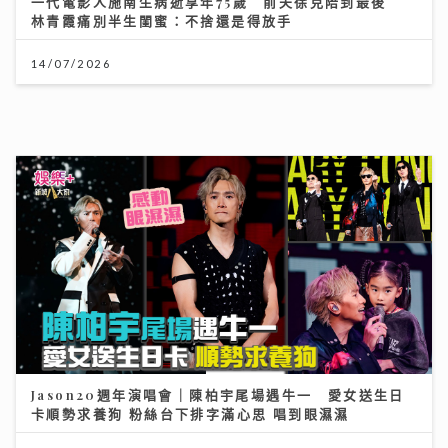
Jason20週年演唱會｜陳柏宇尾場遇牛一 愛女送生日
卡順勢求養狗 粉絲台下排字滿心思 唱到眼濕濕
22/07/2026
沿途有我｜歐陽德勛、陳德彰「同屆新秀」重聚 陳德彰