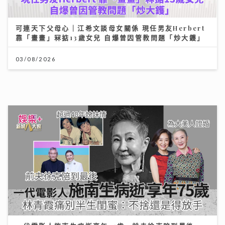
一代電影人施南生病逝享年75歲 前夫徐克陪到最後
林青霞痛別半生閨蜜：不捨還是得放手
14/07/2026