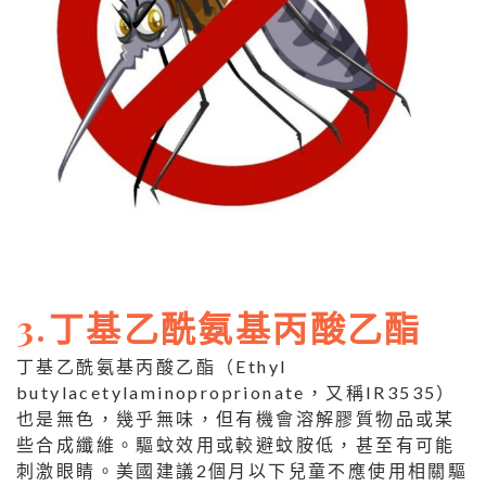
3.丁基乙酰氨基丙酸乙酯
丁基乙酰氨基丙酸乙酯（Ethyl
butylacetylaminoproprionate，又稱IR3535）
也是無色，幾乎無味，但有機會溶解膠質物品或某
些合成纖維。驅蚊效用或較避蚊胺低，甚至有可能
刺激眼睛。美國建議2個月以下兒童不應使用相關驅