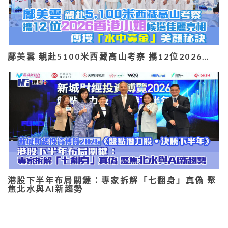
鄺美雲 親赴5100米西藏高山考察 攜12位2026…
港股下半年布局關鍵：專家拆解「七翻身」真偽 聚
焦北水與AI新趨勢