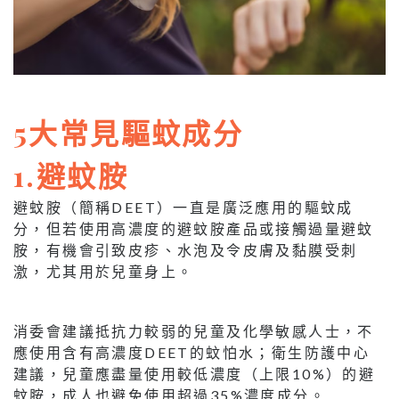
5大常見驅蚊成分
1.避蚊胺
避蚊胺（簡稱DEET）一直是廣泛應用的驅蚊成
分，但若使用高濃度的避蚊胺產品或接觸過量避蚊
胺，有機會引致皮疹、水泡及令皮膚及黏膜受刺
激，尤其用於兒童身上。
消委會建議抵抗力較弱的兒童及化學敏感人士，不
應使用含有高濃度DEET的蚊怕水；衛生防護中心
建議，兒童應盡量使用較低濃度（上限10%）的避
蚊胺，成人也避免使用超過35%濃度成分。