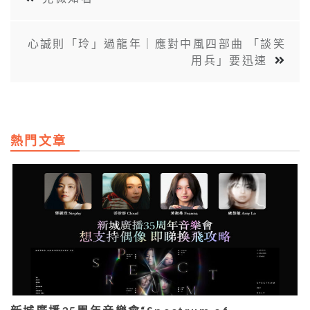
心誠則「玲」過龍年｜應對中風四部曲 「談笑
⽤兵」要迅速
熱門文章