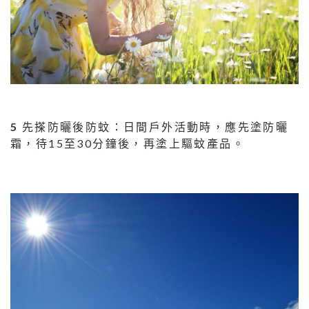
5
先搽防曬後防蚊：日間戶外活動時，應先塗防曬
霜，待15至30分鐘後，再塗上驅蚊產品。