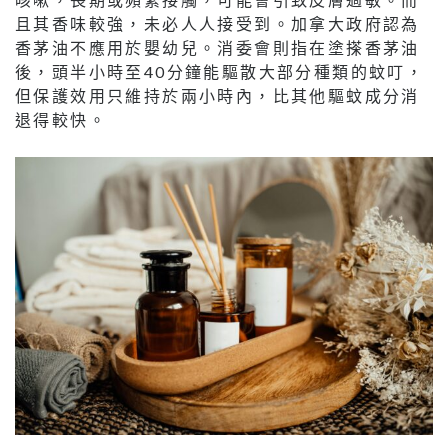
且其香味較強，未必人人接受到。加拿大政府認為
香茅油不應用於嬰幼兒。消委會則指在塗搽香茅油
後，頭半小時至40分鐘能驅散大部分種類的蚊叮，
但保護效用只維持於兩小時內，比其他驅蚊成分消
退得較快。