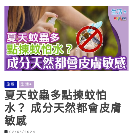
旅遊
生活+
夏天蚊蟲多點揀蚊怕
水？ 成分天然都會皮膚
敏感
06/05/2024