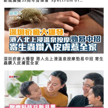
新城廣播35周年音樂會“Spectrum of…
深圳疥瘡大爆發 港人北上浸溫泉按摩勁易中招 寄生
蟲鑽入皮膚惹全家