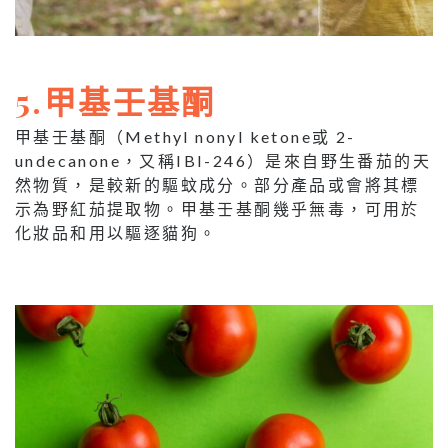
5.
甲基壬基酮
甲基壬基酮（Methyl nonyl ketone或 2-
undecanone，又稱IBI-246）是來自野生番茄的天
然物質，是較新的驅蚊成分。部分產品或會將其標
示為野紅茄提取物。甲基壬基酮幾乎無毒，可用於
化妝品和用以驅逐貓狗。