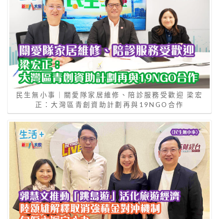
民生無小事｜關愛隊家居維修、陪診服務受歡迎 梁宏
正：大灣區青創資助計劃再與19NGO合作