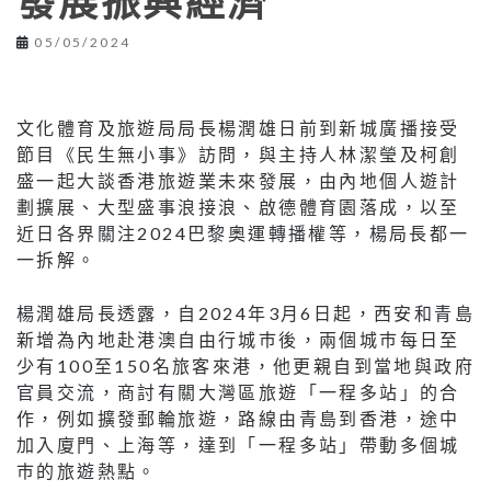
發展振興經濟
05/05/2024
文化體育及旅遊局局長楊潤雄日前到新城廣播接受
節目《民生無小事》訪問，與主持人林潔瑩及柯創
盛一起大談香港旅遊業未來發展，由內地個人遊計
劃擴展、大型盛事浪接浪、啟德體育園落成，以至
近日各界關注2024巴黎奧運轉播權等，楊局長都一
一拆解。
楊潤雄局長透露，自2024年3月6日起，西安和青島
新增為內地赴港澳自由行城巿後，兩個城巿每日至
少有100至150名旅客來港，他更親自到當地與政府
官員交流，商討有關大灣區旅遊「一程多站」的合
作，例如擴發郵輪旅遊，路線由青島到香港，途中
加入廈門、上海等，達到「一程多站」帶動多個城
巿的旅遊熱點。