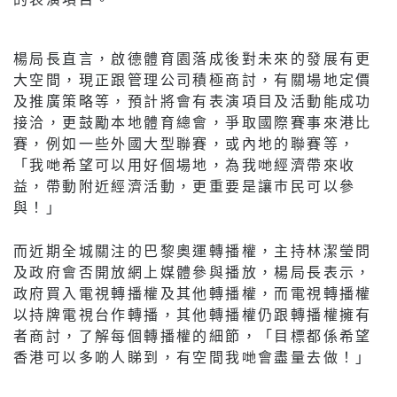
楊局長直言，啟德體育園落成後對未來的發展有更
大空間，現正跟管理公司積極商討，有關場地定價
及推廣策略等，預計將會有表演項目及活動能成功
接洽，更鼓勵本地體育總會，爭取國際賽事來港比
賽，例如一些外國大型聯賽，或內地的聯賽等，
「我哋希望可以用好個場地，為我哋經濟帶來收
益，帶動附近經濟活動，更重要是讓巿民可以參
與！」
而近期全城關注的巴黎奧運轉播權，主持林潔瑩問
及政府會否開放網上媒體參與播放，楊局長表示，
政府買入電視轉播權及其他轉播權，而電視轉播權
以持牌電視台作轉播，其他轉播權仍跟轉播權擁有
者商討，了解每個轉播權的細節，「目標都係希望
香港可以多啲人睇到，有空間我哋會盡量去做！」