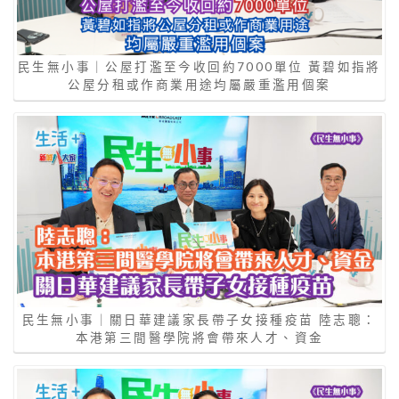
民生無小事｜公屋打濫至今收回約7000單位 黃碧如指將
公屋分租或作商業用途均屬嚴重濫用個案
民生無小事｜關日華建議家長帶子女接種疫苗 陸志聰：
本港第三間醫學院將會帶來人才、資金