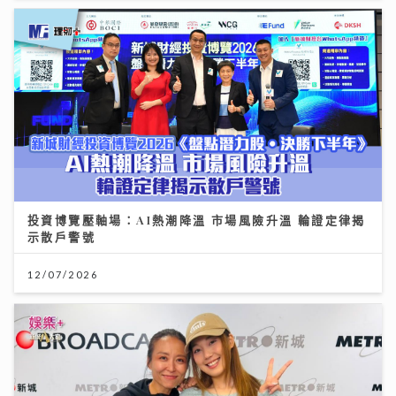
投資博覽壓軸場：AI熱潮降溫 市場風險升溫 輪證定律揭
示散戶警號
12/07/2026