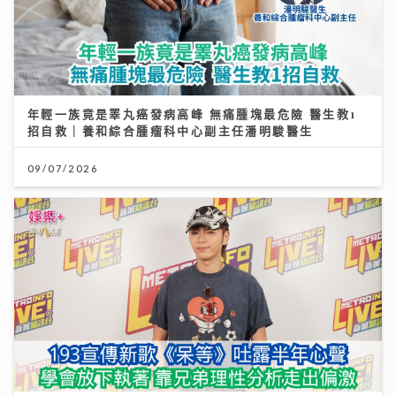
年輕一族竟是睪丸癌發病高峰 無痛腫塊最危險 醫生教1
招自救｜養和綜合腫瘤科中心副主任潘明駿醫生
09/07/2026