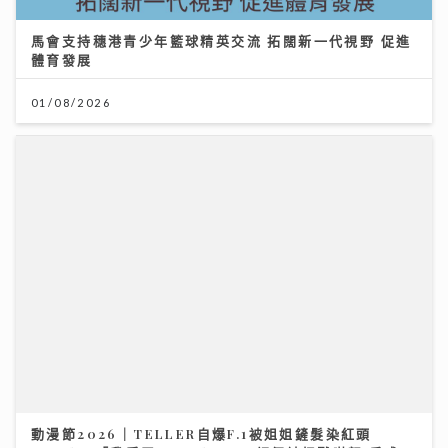
馬會支持穗港青少年籃球精英交流 拓闊新一代視野 促進
體育發展
01/08/2026
動漫節2026｜TELLER自爆F.1被姐姐鏟髮染紅頭
cosplay「我愛羅」 Jacky Fan細個被怪獸嚇親 反成
「拉打迷」