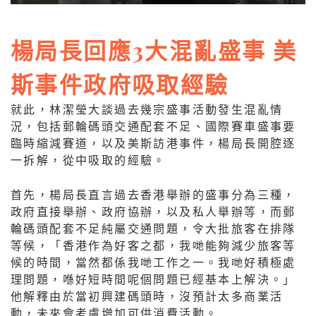
楊局長回應3大混亂盛事 美
斯事件政府吸取經驗
就此，林潔瑩大談過去幾宗盛事活動發生混亂情
況，包括郵輪碼頭交通配套不足、國際賽車盛事要
臨時縮減賽道，以及美斯訪港事件，楊局長開腔逐
一拆解，從中吸取的經驗。
首先，楊局長直言過去香港舉辦的盛事分為三種，
政府直接舉辦、政府協辦，以及私人舉辦等，而郵
輪碼頭配套不足純屬交通問題，令大批旅客在排隊
等候，「香港作為好客之都，我哋能夠減少旅客等
候的時間，當然都係我哋工作之一。我哋好積極處
理問題，喺好短時間呢個問題已經基本上解決。」
他解釋由於當初興建碼頭時，沒預計太多商業活
動，未來會考慮增加可供消費活動。