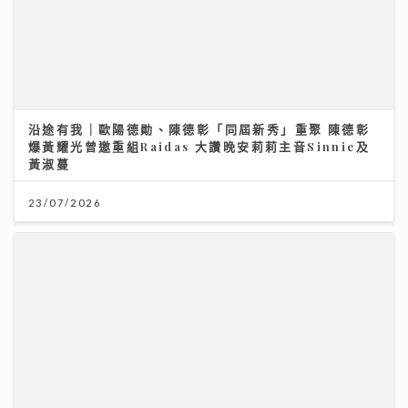
沿途有我｜歐陽德勛、陳德彰「同屆新秀」重聚 陳德彰
爆黃耀光曾邀重組Raidas 大讚晚安莉莉主音Sinnie及
黃淑蔓
23/07/2026
7.28世界肝炎日 每20港人1人患乙肝 四成未察覺 籲市民