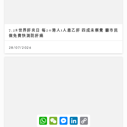
做免費快測防肝癌
28/07/2026
「鋒」繼續吹 | 家用美容儀器成效成疑 行家揭功率不足
及衞生隱患
W
W
M
L
C
h
e
e
i
o
08/07/2026