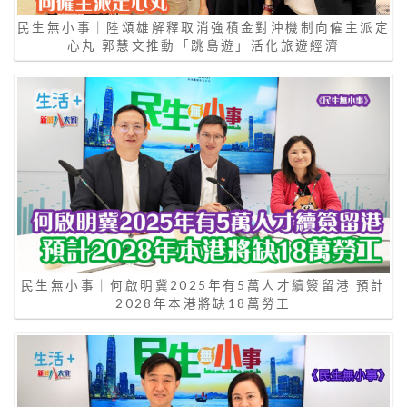
民生無小事｜陸頌雄解釋取消強積金對沖機制向僱主派定
心丸 郭慧文推動「跳島遊」活化旅遊經濟
民生無小事｜何啟明冀2025年有5萬人才續簽留港 預計
2028年本港將缺18萬勞工