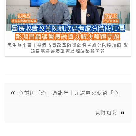
民生無小事｜醫療收費改革陳凱欣倡考慮分階段加價 彭
鴻昌籲議醫療融資以解決整體問題
心誠則「玲」過龍年｜九運屬火要留「⼼」
見微知著