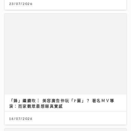
「鋒」繼續吹 | 美容廣告仲玩「P圖」？ 著名ＭＶ導
演：而家觀眾最想睇真實感
16/07/2026