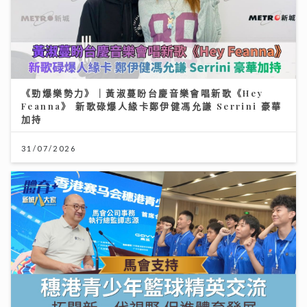
《勁爆樂勢力》｜黃淑蔓盼台慶音樂會唱新歌《Hey
Feanna》 新歌碌爆人緣卡鄭伊健馮允謙 Serrini 豪華
加持
31/07/2026