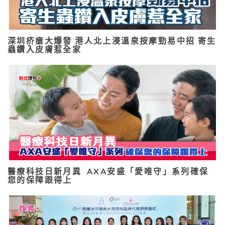
深圳疥瘡大爆發 港人北上浸溫泉按摩勁易中招 寄生
蟲鑽入皮膚惹全家
醫療科技日新月異 AXA安盛「愛唯守」系列確保
您的保障跟得上