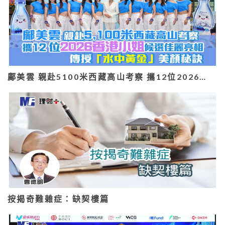
鄺美雲 親赴5100米西藏高山考察 攜12位2026…
按揭奇難雜症：缺契樓篇