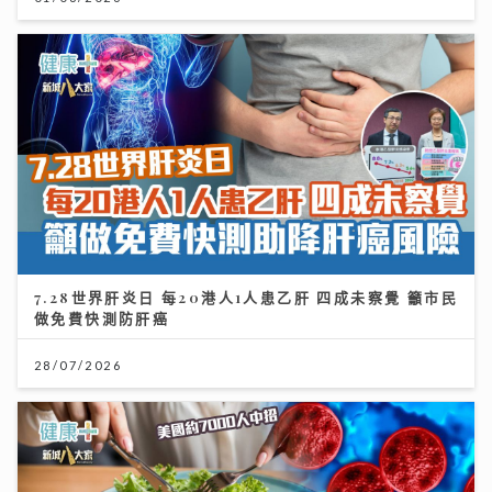
7.28世界肝炎日 每20港人1人患乙肝 四成未察覺 籲市民
做免費快測防肝癌
28/07/2026