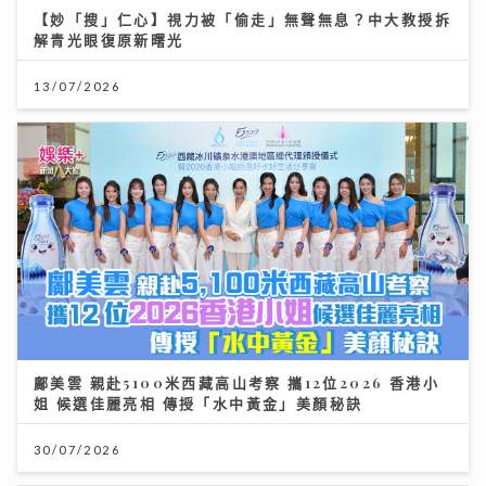
【妙「搜」仁心】視力被「偷走」無聲無息？中大教授拆
解青光眼復原新曙光
13/07/2026
鄺美雲 親赴5100米西藏高山考察 攜12位2026 香港小
姐 候選佳麗亮相 傳授「水中黃金」美顏秘訣
30/07/2026