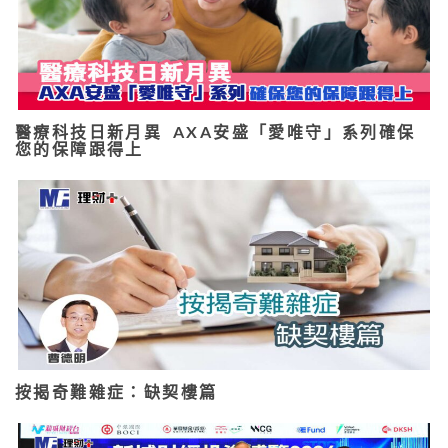
醫療科技日新月異 AXA安盛「愛唯守」系列確保
您的保障跟得上
按揭奇難雜症：缺契樓篇