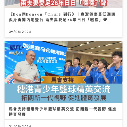
《Ben同Benson『Chur』到行》｜袁潔儀事業低潮期
孤身勇闖內地登台 兩夫妻愛足26年日日「啜啜」聲
09/08/2026
馬會支持穗港青少年籃球精英交流 拓闊新一代視野 促進
體育發展
01/08/2026