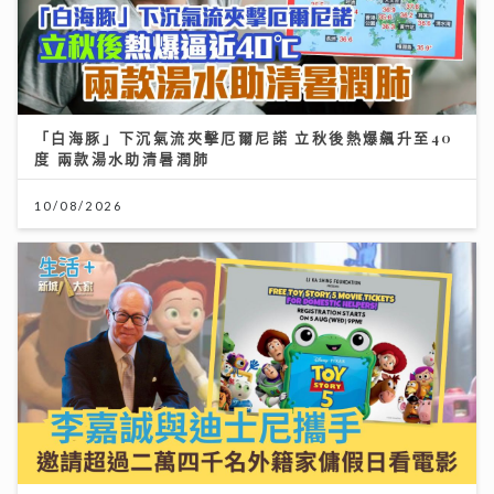
「白海豚」下沉氣流夾擊厄爾尼諾 立秋後熱爆飆升至40
度 兩款湯水助清暑潤肺
10/08/2026