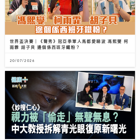
世界盃決賽｜《聲秀》冠亞季軍人馬都愛睇波 馮熙燮 柯
雨霏 胡子貝 邊個係西班牙鐵粉？
20/07/2026