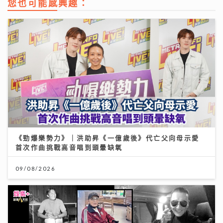
您也可能感興趣：
《勁爆樂勢力》｜洪助昇《一億歲後》代亡父向母示愛
首次作曲挑戰高音唱到頭暈缺氧
09/08/2026