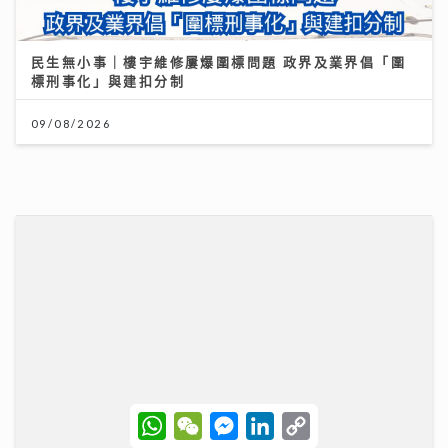
民生無小事｜樓宇維修屢爆圍標問題 政界及業界倡「圍
標刑事化」與建扣分制
09/08/2026
W
W
M
L
C
h
e
e
i
o