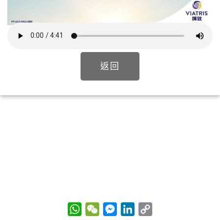
返回
W
W
M
L
C
h
e
e
i
o