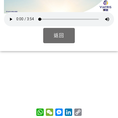
返回
W
W
M
L
C
h
e
e
i
o