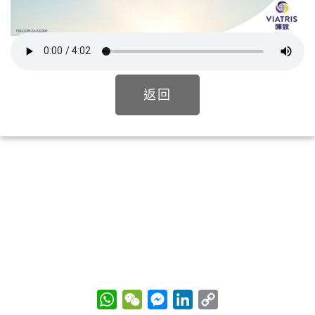
返回
W
W
M
L
C
h
e
e
i
o